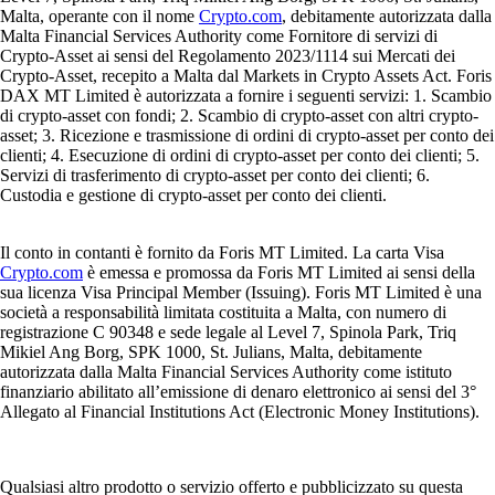
Malta, operante con il nome
Crypto.com
, debitamente autorizzata dalla
Malta Financial Services Authority come Fornitore di servizi di
Crypto-Asset ai sensi del Regolamento 2023/1114 sui Mercati dei
Crypto-Asset, recepito a Malta dal Markets in Crypto Assets Act. Foris
DAX MT Limited è autorizzata a fornire i seguenti servizi: 1. Scambio
di crypto-asset con fondi; 2. Scambio di crypto-asset con altri crypto-
asset; 3. Ricezione e trasmissione di ordini di crypto-asset per conto dei
clienti; 4. Esecuzione di ordini di crypto-asset per conto dei clienti; 5.
Servizi di trasferimento di crypto-asset per conto dei clienti; 6.
Custodia e gestione di crypto-asset per conto dei clienti.
Il conto in contanti è fornito da Foris MT Limited. La carta Visa
Crypto.com
è emessa e promossa da Foris MT Limited ai sensi della
sua licenza Visa Principal Member (Issuing). Foris MT Limited è una
società a responsabilità limitata costituita a Malta, con numero di
registrazione C 90348 e sede legale al Level 7, Spinola Park, Triq
Mikiel Ang Borg, SPK 1000, St. Julians, Malta, debitamente
autorizzata dalla Malta Financial Services Authority come istituto
finanziario abilitato all’emissione di denaro elettronico ai sensi del 3°
Allegato al Financial Institutions Act (Electronic Money Institutions).
Qualsiasi altro prodotto o servizio offerto e pubblicizzato su questa