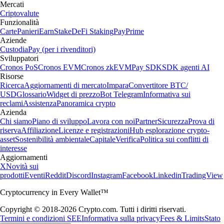
Mercati
Criptovalute
Funzionalità
Carte
Panieri
Earn
Stake
DeFi Staking
Pay
Prime
Aziende
Custodia
Pay (per i rivenditori)
Sviluppatori
Cronos PoS
Cronos EVM
Cronos zkEVM
Pay SDK
SDK agenti AI
Risorse
Ricerca
Aggiornamenti di mercato
Impara
Convertitore BTC/
USD
Glossario
Widget di prezzo
Bot Telegram
Informativa sui
reclami
Assistenza
Panoramica crypto
Azienda
Chi siamo
Piano di sviluppo
Lavora con noi
Partner
Sicurezza
Prova di
riserva
Affiliazione
Licenze e registrazioni
Hub esplorazione crypto-
asset
Sostenibilità ambientale
Capitale
Verifica
Politica sui conflitti di
interesse
Aggiornamenti
X
Novità sui
prodotti
Eventi
Reddit
Discord
Instagram
Facebook
Linkedin
TradingView
Cryptocurrency in Every Wallet™
Copyright © 2018-2026 Crypto.com. Tutti i diritti riservati.
Termini e condizioni SEE
Informativa sulla privacy
Fees & Limits
Stato