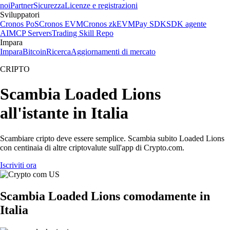
noi
Partner
Sicurezza
Licenze e registrazioni
Sviluppatori
Cronos PoS
Cronos EVM
Cronos zkEVM
Pay SDK
SDK agente
AI
MCP Servers
Trading Skill Repo
Impara
Impara
Bitcoin
Ricerca
Aggiornamenti di mercato
CRIPTO
Scambia Loaded Lions
all'istante in Italia
Scambiare cripto deve essere semplice. Scambia subito Loaded Lions
con centinaia di altre criptovalute sull'app di Crypto.com.
Iscriviti ora
Scambia Loaded Lions comodamente in
Italia