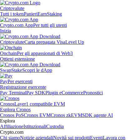
Criptovalute
Tutti i token
Panieri
Earn
Staking
Crypto.com App
Per tutti gli utenti
Inizia
Criptovalute
Carta prepagata Visa
Level Up
Onchain
Per gli appassionati di Web3
Ottieni estensione
Swap
Stake
Scopri le dApp
Pay
Per esercenti
Registrazione esercente
Pay Terminal
Pay SDK
Plugin eCommerce
Pronostici
Cronos
Layer1 compatibile EVM
Esplora Cronos
Cronos PoS
Cronos EVM
Cronos zkEVM
SDK agente AI
Esplora
Affiliazione
Istituzionali
Custodia
Crypto.com
Chi siamo
Notizie aziendali
Novità sui prodotti
Eventi
Lavora con