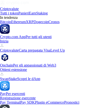
Criptovalute
Tutti i token
Panieri
Earn
Staking
In tendenza
Bitcoin
Ethereum
XRP
Dogecoin
Cronos
Crypto.com App
Per tutti gli utenti
Inizia
Criptovalute
Carta prepagata Visa
Level Up
Onchain
Per gli appassionati di Web3
Ottieni estensione
Swap
Stake
Scopri le dApp
Pay
Per esercenti
Registrazione esercente
Pay Terminal
Pay SDK
Plugin eCommerce
Pronostici