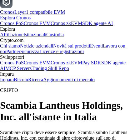
Cronos
Layer1 compatibile EVM
Esplora Cronos
Cronos PoS
Cronos EVM
Cronos zkEVM
SDK agente AI
Esplora
Affiliazione
Istituzionali
Custodia
Crypto.com
Chi siamo
Notizie aziendali
Novità sui prodotti
Eventi
Lavora con
noi
Partner
Sicurezza
Licenze e registrazioni
Sviluppatori
Cronos PoS
Cronos EVM
Cronos zkEVM
Pay SDK
SDK agente
AI
MCP Servers
Trading Skill Repo
Impara
Impara
Bitcoin
Ricerca
Aggiornamenti di mercato
CRIPTO
Scambia Lantheus Holdings,
Inc. all'istante in Italia
Scambiare cripto deve essere semplice. Scambia subito Lantheus
Holdings, Inc. con centinaia di altre criptovalute sull'app di