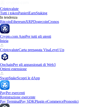
Criptovalute
Tutti i token
Panieri
Earn
Staking
In tendenza
Bitcoin
Ethereum
XRP
Dogecoin
Cronos
Crypto.com App
Per tutti gli utenti
Inizia
Criptovalute
Carta prepagata Visa
Level Up
Onchain
Per gli appassionati di Web3
Ottieni estensione
Swap
Stake
Scopri le dApp
Pay
Per esercenti
Registrazione esercente
Pay Terminal
Pay SDK
Plugin eCommerce
Pronostici