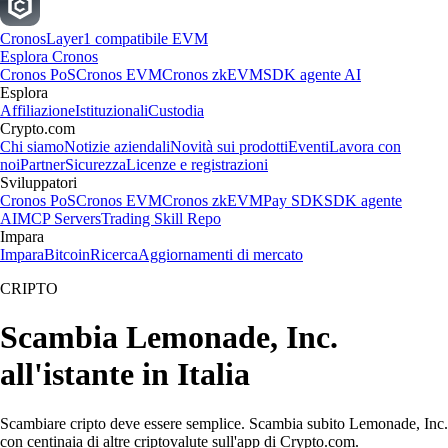
Cronos
Layer1 compatibile EVM
Esplora Cronos
Cronos PoS
Cronos EVM
Cronos zkEVM
SDK agente AI
Esplora
Affiliazione
Istituzionali
Custodia
Crypto.com
Chi siamo
Notizie aziendali
Novità sui prodotti
Eventi
Lavora con
noi
Partner
Sicurezza
Licenze e registrazioni
Sviluppatori
Cronos PoS
Cronos EVM
Cronos zkEVM
Pay SDK
SDK agente
AI
MCP Servers
Trading Skill Repo
Impara
Impara
Bitcoin
Ricerca
Aggiornamenti di mercato
CRIPTO
Scambia Lemonade, Inc.
all'istante in Italia
Scambiare cripto deve essere semplice. Scambia subito Lemonade, Inc.
con centinaia di altre criptovalute sull'app di Crypto.com.