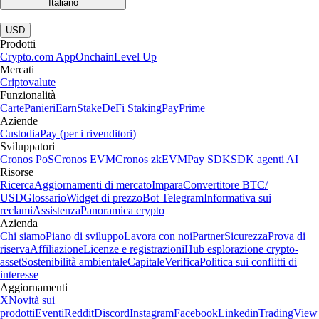
Italiano
|
USD
Prodotti
Crypto.com App
Onchain
Level Up
Mercati
Criptovalute
Funzionalità
Carte
Panieri
Earn
Stake
DeFi Staking
Pay
Prime
Aziende
Custodia
Pay (per i rivenditori)
Sviluppatori
Cronos PoS
Cronos EVM
Cronos zkEVM
Pay SDK
SDK agenti AI
Risorse
Ricerca
Aggiornamenti di mercato
Impara
Convertitore BTC/
USD
Glossario
Widget di prezzo
Bot Telegram
Informativa sui
reclami
Assistenza
Panoramica crypto
Azienda
Chi siamo
Piano di sviluppo
Lavora con noi
Partner
Sicurezza
Prova di
riserva
Affiliazione
Licenze e registrazioni
Hub esplorazione crypto-
asset
Sostenibilità ambientale
Capitale
Verifica
Politica sui conflitti di
interesse
Aggiornamenti
X
Novità sui
prodotti
Eventi
Reddit
Discord
Instagram
Facebook
Linkedin
TradingView