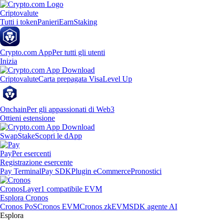
Criptovalute
Tutti i token
Panieri
Earn
Staking
Crypto.com App
Per tutti gli utenti
Inizia
Criptovalute
Carta prepagata Visa
Level Up
Onchain
Per gli appassionati di Web3
Ottieni estensione
Swap
Stake
Scopri le dApp
Pay
Per esercenti
Registrazione esercente
Pay Terminal
Pay SDK
Plugin eCommerce
Pronostici
Cronos
Layer1 compatibile EVM
Esplora Cronos
Cronos PoS
Cronos EVM
Cronos zkEVM
SDK agente AI
Esplora