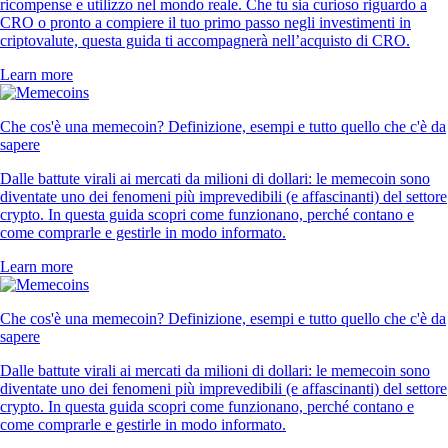
ricompense e utilizzo nel mondo reale. Che tu sia curioso riguardo a
CRO o pronto a compiere il tuo primo passo negli investimenti in
criptovalute, questa guida ti accompagnerà nell’acquisto di CRO.
Learn more
Che cos'è una memecoin? Definizione, esempi e tutto quello che c'è da
sapere
Dalle battute virali ai mercati da milioni di dollari: le memecoin sono
diventate uno dei fenomeni più imprevedibili (e affascinanti) del settore
crypto. In questa guida scopri come funzionano, perché contano e
come comprarle e gestirle in modo informato.
Learn more
Che cos'è una memecoin? Definizione, esempi e tutto quello che c'è da
sapere
Dalle battute virali ai mercati da milioni di dollari: le memecoin sono
diventate uno dei fenomeni più imprevedibili (e affascinanti) del settore
crypto. In questa guida scopri come funzionano, perché contano e
come comprarle e gestirle in modo informato.