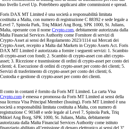
tuo livello Level Up. Potrebbero applicarsi altre commissioni e spread.
Foris DAX MT Limited è una società a responsabilità limitata
costituita a Malta, con numero di registrazione C 88392 e sede legale a
Level 7, Spinola Park, Triq Mikiel Ang Borg, SPK 1000, St. Julians,
Malta, operante con il nome
Crypto.com
, debitamente autorizzata dalla
Malta Financial Services Authority come Fornitore di servizi di
Crypto-Asset ai sensi del Regolamento 2023/1114 sui Mercati dei
Crypto-Asset, recepito a Malta dal Markets in Crypto Assets Act. Foris
DAX MT Limited è autorizzata a fornire i seguenti servizi: 1. Scambio
di crypto-asset con fondi; 2. Scambio di crypto-asset con altri crypto-
asset; 3. Ricezione e trasmissione di ordini di crypto-asset per conto dei
clienti; 4. Esecuzione di ordini di crypto-asset per conto dei clienti; 5.
Servizi di trasferimento di crypto-asset per conto dei clienti; 6.
Custodia e gestione di crypto-asset per conto dei clienti.
Il conto in contanti è fornito da Foris MT Limited. La carta Visa
Crypto.com
è emessa e promossa da Foris MT Limited ai sensi della
sua licenza Visa Principal Member (Issuing). Foris MT Limited è una
società a responsabilità limitata costituita a Malta, con numero di
registrazione C 90348 e sede legale al Level 7, Spinola Park, Triq
Mikiel Ang Borg, SPK 1000, St. Julians, Malta, debitamente
autorizzata dalla Malta Financial Services Authority come istituto
finanziario abilitato all’emissione di denaro elettronico ai sensi del 3°