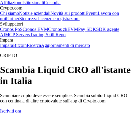
Affiliazione
Istituzionali
Custodia
Crypto.com
Chi siamo
Notizie aziendali
Novità sui prodotti
Eventi
Lavora con
noi
Partner
Sicurezza
Licenze e registrazioni
Sviluppatori
Cronos PoS
Cronos EVM
Cronos zkEVM
Pay SDK
SDK agente
AI
MCP Servers
Trading Skill Repo
Impara
Impara
Bitcoin
Ricerca
Aggiornamenti di mercato
CRIPTO
Scambia Liquid CRO all'istante
in Italia
Scambiare cripto deve essere semplice. Scambia subito Liquid CRO
con centinaia di altre criptovalute sull'app di Crypto.com.
Iscriviti ora