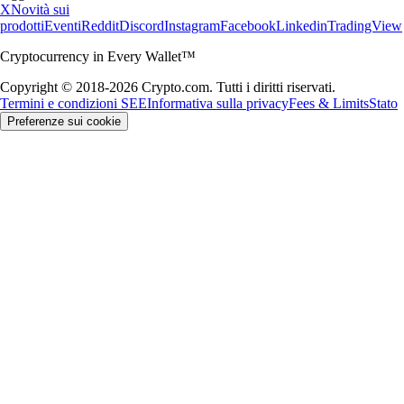
X
Novità sui
prodotti
Eventi
Reddit
Discord
Instagram
Facebook
Linkedin
TradingView
Cryptocurrency in Every Wallet™
Copyright © 2018-2026 Crypto.com. Tutti i diritti riservati.
Termini e condizioni SEE
Informativa sulla privacy
Fees & Limits
Stato
Preferenze sui cookie