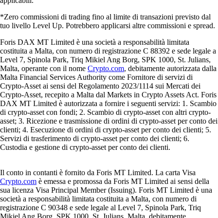
applicabili.
*Zero commissioni di trading fino al limite di transazioni previsto dal
tuo livello Level Up. Potrebbero applicarsi altre commissioni e spread.
Foris DAX MT Limited è una società a responsabilità limitata
costituita a Malta, con numero di registrazione C 88392 e sede legale a
Level 7, Spinola Park, Triq Mikiel Ang Borg, SPK 1000, St. Julians,
Malta, operante con il nome
Crypto.com
, debitamente autorizzata dalla
Malta Financial Services Authority come Fornitore di servizi di
Crypto-Asset ai sensi del Regolamento 2023/1114 sui Mercati dei
Crypto-Asset, recepito a Malta dal Markets in Crypto Assets Act. Foris
DAX MT Limited è autorizzata a fornire i seguenti servizi: 1. Scambio
di crypto-asset con fondi; 2. Scambio di crypto-asset con altri crypto-
asset; 3. Ricezione e trasmissione di ordini di crypto-asset per conto dei
clienti; 4. Esecuzione di ordini di crypto-asset per conto dei clienti; 5.
Servizi di trasferimento di crypto-asset per conto dei clienti; 6.
Custodia e gestione di crypto-asset per conto dei clienti.
Il conto in contanti è fornito da Foris MT Limited. La carta Visa
Crypto.com
è emessa e promossa da Foris MT Limited ai sensi della
sua licenza Visa Principal Member (Issuing). Foris MT Limited è una
società a responsabilità limitata costituita a Malta, con numero di
registrazione C 90348 e sede legale al Level 7, Spinola Park, Triq
Mikiel Ang Borg, SPK 1000, St. Julians, Malta, debitamente