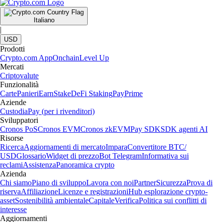
Italiano
|
USD
Prodotti
Crypto.com App
Onchain
Level Up
Mercati
Criptovalute
Funzionalità
Carte
Panieri
Earn
Stake
DeFi Staking
Pay
Prime
Aziende
Custodia
Pay (per i rivenditori)
Sviluppatori
Cronos PoS
Cronos EVM
Cronos zkEVM
Pay SDK
SDK agenti AI
Risorse
Ricerca
Aggiornamenti di mercato
Impara
Convertitore BTC/
USD
Glossario
Widget di prezzo
Bot Telegram
Informativa sui
reclami
Assistenza
Panoramica crypto
Azienda
Chi siamo
Piano di sviluppo
Lavora con noi
Partner
Sicurezza
Prova di
riserva
Affiliazione
Licenze e registrazioni
Hub esplorazione crypto-
asset
Sostenibilità ambientale
Capitale
Verifica
Politica sui conflitti di
interesse
Aggiornamenti