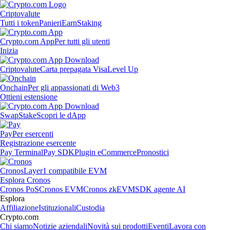
Criptovalute
Tutti i token
Panieri
Earn
Staking
Crypto.com App
Per tutti gli utenti
Inizia
Criptovalute
Carta prepagata Visa
Level Up
Onchain
Per gli appassionati di Web3
Ottieni estensione
Swap
Stake
Scopri le dApp
Pay
Per esercenti
Registrazione esercente
Pay Terminal
Pay SDK
Plugin eCommerce
Pronostici
Cronos
Layer1 compatibile EVM
Esplora Cronos
Cronos PoS
Cronos EVM
Cronos zkEVM
SDK agente AI
Esplora
Affiliazione
Istituzionali
Custodia
Crypto.com
Chi siamo
Notizie aziendali
Novità sui prodotti
Eventi
Lavora con