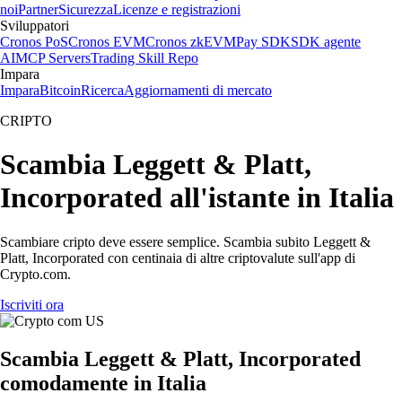
noi
Partner
Sicurezza
Licenze e registrazioni
Sviluppatori
Cronos PoS
Cronos EVM
Cronos zkEVM
Pay SDK
SDK agente
AI
MCP Servers
Trading Skill Repo
Impara
Impara
Bitcoin
Ricerca
Aggiornamenti di mercato
CRIPTO
Scambia Leggett & Platt,
Incorporated all'istante in Italia
Scambiare cripto deve essere semplice. Scambia subito Leggett &
Platt, Incorporated con centinaia di altre criptovalute sull'app di
Crypto.com.
Iscriviti ora
Scambia Leggett & Platt, Incorporated
comodamente in Italia