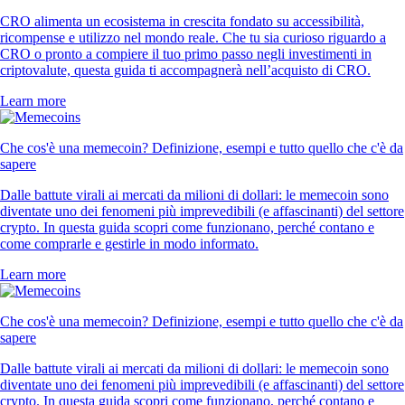
CRO alimenta un ecosistema in crescita fondato su accessibilità,
ricompense e utilizzo nel mondo reale. Che tu sia curioso riguardo a
CRO o pronto a compiere il tuo primo passo negli investimenti in
criptovalute, questa guida ti accompagnerà nell’acquisto di CRO.
Learn more
Che cos'è una memecoin? Definizione, esempi e tutto quello che c'è da
sapere
Dalle battute virali ai mercati da milioni di dollari: le memecoin sono
diventate uno dei fenomeni più imprevedibili (e affascinanti) del settore
crypto. In questa guida scopri come funzionano, perché contano e
come comprarle e gestirle in modo informato.
Learn more
Che cos'è una memecoin? Definizione, esempi e tutto quello che c'è da
sapere
Dalle battute virali ai mercati da milioni di dollari: le memecoin sono
diventate uno dei fenomeni più imprevedibili (e affascinanti) del settore
crypto. In questa guida scopri come funzionano, perché contano e