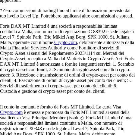
applicabili.
*Zero commissioni di trading fino al limite di transazioni previsto dal
tuo livello Level Up. Potrebbero applicarsi altre commissioni e spread.
Foris DAX MT Limited è una società a responsabilità limitata
costituita a Malta, con numero di registrazione C 88392 e sede legale a
Level 7, Spinola Park, Triq Mikiel Ang Borg, SPK 1000, St. Julians,
Malta, operante con il nome
Crypto.com
, debitamente autorizzata dalla
Malta Financial Services Authority come Fornitore di servizi di
Crypto-Asset ai sensi del Regolamento 2023/1114 sui Mercati dei
Crypto-Asset, recepito a Malta dal Markets in Crypto Assets Act. Foris
DAX MT Limited è autorizzata a fornire i seguenti servizi: 1. Scambio
di crypto-asset con fondi; 2. Scambio di crypto-asset con altri crypto-
asset; 3. Ricezione e trasmissione di ordini di crypto-asset per conto dei
clienti; 4. Esecuzione di ordini di crypto-asset per conto dei clienti; 5.
Servizi di trasferimento di crypto-asset per conto dei clienti; 6.
Custodia e gestione di crypto-asset per conto dei clienti.
Il conto in contanti è fornito da Foris MT Limited. La carta Visa
Crypto.com
è emessa e promossa da Foris MT Limited ai sensi della
sua licenza Visa Principal Member (Issuing). Foris MT Limited è una
società a responsabilità limitata costituita a Malta, con numero di
registrazione C 90348 e sede legale al Level 7, Spinola Park, Triq
Mikiel Ang Borg, SPK 1000, St. Julians, Malta, debitamente