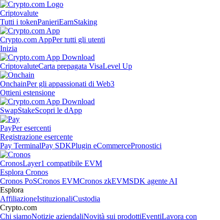
Criptovalute
Tutti i token
Panieri
Earn
Staking
Crypto.com App
Per tutti gli utenti
Inizia
Criptovalute
Carta prepagata Visa
Level Up
Onchain
Per gli appassionati di Web3
Ottieni estensione
Swap
Stake
Scopri le dApp
Pay
Per esercenti
Registrazione esercente
Pay Terminal
Pay SDK
Plugin eCommerce
Pronostici
Cronos
Layer1 compatibile EVM
Esplora Cronos
Cronos PoS
Cronos EVM
Cronos zkEVM
SDK agente AI
Esplora
Affiliazione
Istituzionali
Custodia
Crypto.com
Chi siamo
Notizie aziendali
Novità sui prodotti
Eventi
Lavora con