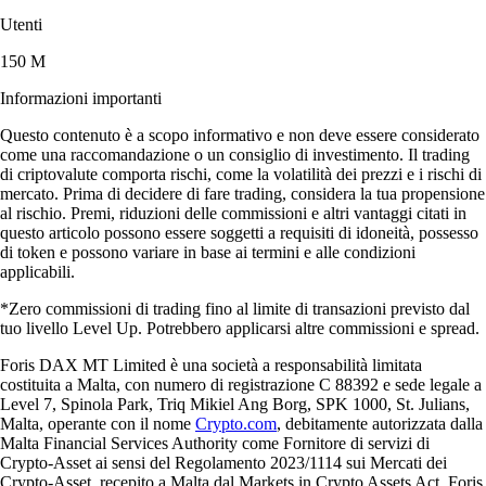
Utenti
150 M
Informazioni importanti
Questo contenuto è a scopo informativo e non deve essere considerato
come una raccomandazione o un consiglio di investimento. Il trading
di criptovalute comporta rischi, come la volatilità dei prezzi e i rischi di
mercato. Prima di decidere di fare trading, considera la tua propensione
al rischio. Premi, riduzioni delle commissioni e altri vantaggi citati in
questo articolo possono essere soggetti a requisiti di idoneità, possesso
di token e possono variare in base ai termini e alle condizioni
applicabili.
*Zero commissioni di trading fino al limite di transazioni previsto dal
tuo livello Level Up. Potrebbero applicarsi altre commissioni e spread.
Foris DAX MT Limited è una società a responsabilità limitata
costituita a Malta, con numero di registrazione C 88392 e sede legale a
Level 7, Spinola Park, Triq Mikiel Ang Borg, SPK 1000, St. Julians,
Malta, operante con il nome
Crypto.com
, debitamente autorizzata dalla
Malta Financial Services Authority come Fornitore di servizi di
Crypto-Asset ai sensi del Regolamento 2023/1114 sui Mercati dei
Crypto-Asset, recepito a Malta dal Markets in Crypto Assets Act. Foris