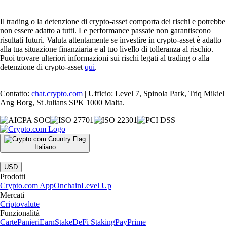
Il trading o la detenzione di crypto-asset comporta dei rischi e potrebbe
non essere adatto a tutti. Le performance passate non garantiscono
risultati futuri. Valuta attentamente se investire in crypto-asset è adatto
alla tua situazione finanziaria e al tuo livello di tolleranza al rischio.
Puoi trovare ulteriori informazioni sui rischi legati al trading o alla
detenzione di crypto-asset
qui
.
Contatto:
chat.crypto.com
| Ufficio: Level 7, Spinola Park, Triq Mikiel
Ang Borg, St Julians SPK 1000 Malta.
Italiano
|
USD
Prodotti
Crypto.com App
Onchain
Level Up
Mercati
Criptovalute
Funzionalità
Carte
Panieri
Earn
Stake
DeFi Staking
Pay
Prime