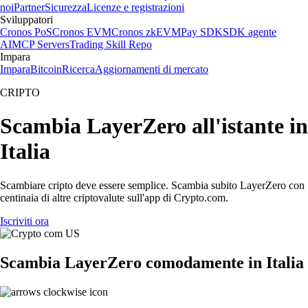
noi
Partner
Sicurezza
Licenze e registrazioni
Sviluppatori
Cronos PoS
Cronos EVM
Cronos zkEVM
Pay SDK
SDK agente
AI
MCP Servers
Trading Skill Repo
Impara
Impara
Bitcoin
Ricerca
Aggiornamenti di mercato
CRIPTO
Scambia LayerZero all'istante in
Italia
Scambiare cripto deve essere semplice. Scambia subito LayerZero con
centinaia di altre criptovalute sull'app di Crypto.com.
Iscriviti ora
Scambia LayerZero comodamente in Italia