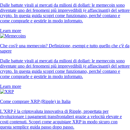
Dalle battute virali ai mercati da milioni di dollari: le memecoin sono
diventate uno dei fenomeni più imprevedibili (e affascinanti) del settore
crypto. In questa guida scopri come funzionano, perché contano e
come comprarle e gestirle in modo informato.
Learn more
Che cos'è una memecoin? Definizione, esempi e tutto quello che c'è da
sapere
Dalle battute virali ai mercati da milioni di dollari: le memecoin sono
diventate uno dei fenomeni più imprevedibili (e affascinanti) del settore
crypto. In questa guida scopri come funzionano, perché contano e
come comprarle e gestirle in modo informato.
Learn more
Come comprare XRP (Ripple) in Italia
L'XRP è la criptovaluta innovativa di Ripple, progettata per
rivoluzionare i pagamenti transfrontalieri grazie a velocità elevate e
costi contenuti. Scopri come acquistare XRP in modo sicuro con
questa semplice guida passo dopo passo.