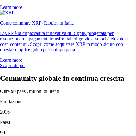
Learn more
Come comprare XRP (Ripple) in Italia
L'XRP è la criptovaluta innovativa di Ripple, progettata per
rivoluzionare i pagamenti transfrontalieri grazie a velocità elevate e
costi contenuti. Scopri come acquistare XRP in modo sicuro con
questa semplice guida passo dopo passo.
Learn more
Scopri di più
Community globale in continua crescita
Oltre 90 paesi, milioni di utenti
Fondazione
2016
Paesi
90