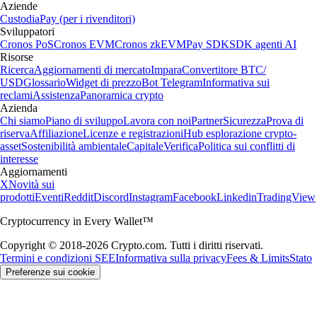
Aziende
Custodia
Pay (per i rivenditori)
Sviluppatori
Cronos PoS
Cronos EVM
Cronos zkEVM
Pay SDK
SDK agenti AI
Risorse
Ricerca
Aggiornamenti di mercato
Impara
Convertitore BTC/
USD
Glossario
Widget di prezzo
Bot Telegram
Informativa sui
reclami
Assistenza
Panoramica crypto
Azienda
Chi siamo
Piano di sviluppo
Lavora con noi
Partner
Sicurezza
Prova di
riserva
Affiliazione
Licenze e registrazioni
Hub esplorazione crypto-
asset
Sostenibilità ambientale
Capitale
Verifica
Politica sui conflitti di
interesse
Aggiornamenti
X
Novità sui
prodotti
Eventi
Reddit
Discord
Instagram
Facebook
Linkedin
TradingView
Cryptocurrency in Every Wallet™
Copyright © 2018-2026 Crypto.com. Tutti i diritti riservati.
Termini e condizioni SEE
Informativa sulla privacy
Fees & Limits
Stato
Preferenze sui cookie