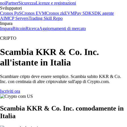
noi
Partner
Sicurezza
Licenze e registrazioni
Sviluppatori
Cronos PoS
Cronos EVM
Cronos zkEVM
Pay SDK
SDK agente
AI
MCP Servers
Trading Skill Repo
Impara
Impara
Bitcoin
Ricerca
Aggiornamenti di mercato
CRIPTO
Scambia KKR & Co. Inc.
all'istante in Italia
Scambiare cripto deve essere semplice. Scambia subito KKR & Co.
Inc. con centinaia di altre criptovalute sull'app di Crypto.com.
Iscriviti ora
Scambia KKR & Co. Inc. comodamente in
Italia