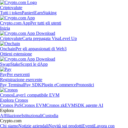
Criptovalute
Tutti i token
Panieri
Earn
Staking
Crypto.com App
Per tutti gli utenti
Inizia
Criptovalute
Carta prepagata Visa
Level Up
Onchain
Per gli appassionati di Web3
Ottieni estensione
Swap
Stake
Scopri le dApp
Pay
Per esercenti
Registrazione esercente
Pay Terminal
Pay SDK
Plugin eCommerce
Pronostici
Cronos
Layer1 compatibile EVM
Esplora Cronos
Cronos PoS
Cronos EVM
Cronos zkEVM
SDK agente AI
Esplora
Affiliazione
Istituzionali
Custodia
Crypto.com
Chi siamo
Notizie aziendali
Novità sui prodotti
Eventi
Lavora con