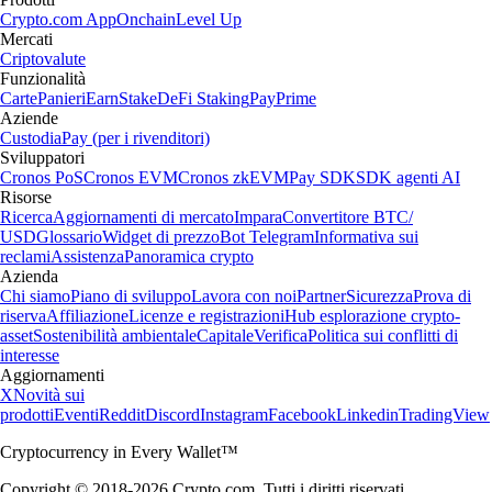
Crypto.com App
Onchain
Level Up
Mercati
Criptovalute
Funzionalità
Carte
Panieri
Earn
Stake
DeFi Staking
Pay
Prime
Aziende
Custodia
Pay (per i rivenditori)
Sviluppatori
Cronos PoS
Cronos EVM
Cronos zkEVM
Pay SDK
SDK agenti AI
Risorse
Ricerca
Aggiornamenti di mercato
Impara
Convertitore BTC/
USD
Glossario
Widget di prezzo
Bot Telegram
Informativa sui
reclami
Assistenza
Panoramica crypto
Azienda
Chi siamo
Piano di sviluppo
Lavora con noi
Partner
Sicurezza
Prova di
riserva
Affiliazione
Licenze e registrazioni
Hub esplorazione crypto-
asset
Sostenibilità ambientale
Capitale
Verifica
Politica sui conflitti di
interesse
Aggiornamenti
X
Novità sui
prodotti
Eventi
Reddit
Discord
Instagram
Facebook
Linkedin
TradingView
Cryptocurrency in Every Wallet™
Copyright © 2018-2026 Crypto.com. Tutti i diritti riservati.