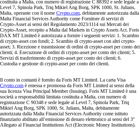
costituita a Malta, con numero di registrazione C 88392 e sede legale a
Level 7, Spinola Park, Triq Mikiel Ang Borg, SPK 1000, St. Julians,
Malta, operante con il nome
Crypto.com
, debitamente autorizzata dalla
Malta Financial Services Authority come Fornitore di servizi di
Crypto-Asset ai sensi del Regolamento 2023/1114 sui Mercati dei
Crypto-Asset, recepito a Malta dal Markets in Crypto Assets Act. Foris
DAX MT Limited è autorizzata a fornire i seguenti servizi: 1. Scambio
di crypto-asset con fondi; 2. Scambio di crypto-asset con altri crypto-
asset; 3. Ricezione e trasmissione di ordini di crypto-asset per conto dei
clienti; 4. Esecuzione di ordini di crypto-asset per conto dei clienti; 5.
Servizi di trasferimento di crypto-asset per conto dei clienti; 6.
Custodia e gestione di crypto-asset per conto dei clienti.
Il conto in contanti è fornito da Foris MT Limited. La carta Visa
Crypto.com
è emessa e promossa da Foris MT Limited ai sensi della
sua licenza Visa Principal Member (Issuing). Foris MT Limited è una
società a responsabilità limitata costituita a Malta, con numero di
registrazione C 90348 e sede legale al Level 7, Spinola Park, Triq
Mikiel Ang Borg, SPK 1000, St. Julians, Malta, debitamente
autorizzata dalla Malta Financial Services Authority come istituto
finanziario abilitato all’emissione di denaro elettronico ai sensi del 3°
Allegato al Financial Institutions Act (Electronic Money Institutions).