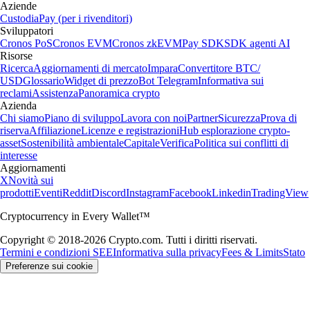
Aziende
Custodia
Pay (per i rivenditori)
Sviluppatori
Cronos PoS
Cronos EVM
Cronos zkEVM
Pay SDK
SDK agenti AI
Risorse
Ricerca
Aggiornamenti di mercato
Impara
Convertitore BTC/
USD
Glossario
Widget di prezzo
Bot Telegram
Informativa sui
reclami
Assistenza
Panoramica crypto
Azienda
Chi siamo
Piano di sviluppo
Lavora con noi
Partner
Sicurezza
Prova di
riserva
Affiliazione
Licenze e registrazioni
Hub esplorazione crypto-
asset
Sostenibilità ambientale
Capitale
Verifica
Politica sui conflitti di
interesse
Aggiornamenti
X
Novità sui
prodotti
Eventi
Reddit
Discord
Instagram
Facebook
Linkedin
TradingView
Cryptocurrency in Every Wallet™
Copyright © 2018-2026 Crypto.com. Tutti i diritti riservati.
Termini e condizioni SEE
Informativa sulla privacy
Fees & Limits
Stato
Preferenze sui cookie