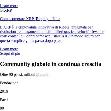
Learn more
Come comprare XRP (Ripple) in Italia
L'XRP è la criptovaluta innovativa di Ripple, progettata per
rivoluzionare i pagamenti transfrontalieri grazie a velocità elevate e
costi contenuti. Scopri come acquistare XRP in modo sicuro con
questa semplice guida passo dopo passo.
Learn more
Scopri di più
Community globale in continua crescita
Oltre 90 paesi, milioni di utenti
Fondazione
2016
Paesi
90