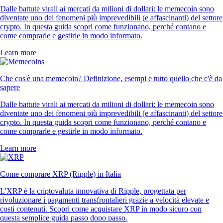
Dalle battute virali ai mercati da milioni di dollari: le memecoin sono
diventate uno dei fenomeni più imprevedibili (e affascinanti) del settore
crypto. In questa guida scopri come funzionano, perché contano e
come comprarle e gestirle in modo informato.
Learn more
Che cos'è una memecoin? Definizione, esempi e tutto quello che c'è da
sapere
Dalle battute virali ai mercati da milioni di dollari: le memecoin sono
diventate uno dei fenomeni più imprevedibili (e affascinanti) del settore
crypto. In questa guida scopri come funzionano, perché contano e
come comprarle e gestirle in modo informato.
Learn more
Come comprare XRP (Ripple) in Italia
L'XRP è la criptovaluta innovativa di Ripple, progettata per
rivoluzionare i pagamenti transfrontalieri grazie a velocità elevate e
costi contenuti. Scopri come acquistare XRP in modo sicuro con
questa semplice guida passo dopo passo.