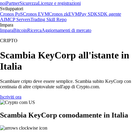
noi
Partner
Sicurezza
Licenze e registrazioni
Sviluppatori
Cronos PoS
Cronos EVM
Cronos zkEVM
Pay SDK
SDK agente
AI
MCP Servers
Trading Skill Repo
Impara
Impara
Bitcoin
Ricerca
Aggiornamenti di mercato
CRIPTO
Scambia KeyCorp all'istante in
Italia
Scambiare cripto deve essere semplice. Scambia subito KeyCorp con
centinaia di altre criptovalute sull'app di Crypto.com.
Iscriviti ora
Scambia KeyCorp comodamente in Italia