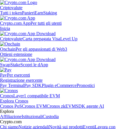
Criptovalute
Tutti i token
Panieri
Earn
Staking
Crypto.com App
Per tutti gli utenti
Inizia
Criptovalute
Carta prepagata Visa
Level Up
Onchain
Per gli appassionati di Web3
Ottieni estensione
Swap
Stake
Scopri le dApp
Pay
Per esercenti
Registrazione esercente
Pay Terminal
Pay SDK
Plugin eCommerce
Pronostici
Cronos
Layer1 compatibile EVM
Esplora Cronos
Cronos PoS
Cronos EVM
Cronos zkEVM
SDK agente AI
Esplora
Affiliazione
Istituzionali
Custodia
Crypto.com
Chi siamo
Notizie aziendali
Novità sui prodotti
Eventi
Lavora con