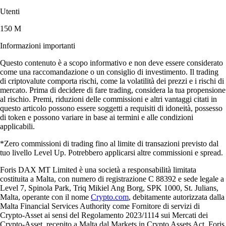
Utenti
150 M
Informazioni importanti
Questo contenuto è a scopo informativo e non deve essere considerato
come una raccomandazione o un consiglio di investimento. Il trading
di criptovalute comporta rischi, come la volatilità dei prezzi e i rischi di
mercato. Prima di decidere di fare trading, considera la tua propensione
al rischio. Premi, riduzioni delle commissioni e altri vantaggi citati in
questo articolo possono essere soggetti a requisiti di idoneità, possesso
di token e possono variare in base ai termini e alle condizioni
applicabili.
*Zero commissioni di trading fino al limite di transazioni previsto dal
tuo livello Level Up. Potrebbero applicarsi altre commissioni e spread.
Foris DAX MT Limited è una società a responsabilità limitata
costituita a Malta, con numero di registrazione C 88392 e sede legale a
Level 7, Spinola Park, Triq Mikiel Ang Borg, SPK 1000, St. Julians,
Malta, operante con il nome
Crypto.com
, debitamente autorizzata dalla
Malta Financial Services Authority come Fornitore di servizi di
Crypto-Asset ai sensi del Regolamento 2023/1114 sui Mercati dei
Crypto-Asset, recepito a Malta dal Markets in Crypto Assets Act. Foris