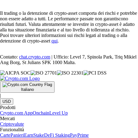
Il trading o la detenzione di crypto-asset comporta dei rischi e potrebbe
non essere adatto a tutti. Le performance passate non garantiscono
risultati futuri. Valuta attentamente se investire in crypto-asset è adatto
alla tua situazione finanziaria e al tuo livello di tolleranza al rischio.
Puoi trovare ulteriori informazioni sui rischi legati al trading o alla
detenzione di crypto-asset
qui
.
Contatto:
chat.crypto.com
| Ufficio: Level 7, Spinola Park, Triq Mikiel
Ang Borg, St Julians SPK 1000 Malta.
Italiano
|
USD
Prodotti
Crypto.com App
Onchain
Level Up
Mercati
Criptovalute
Funzionalità
Carte
Panieri
Earn
Stake
DeFi Staking
Pay
Prime