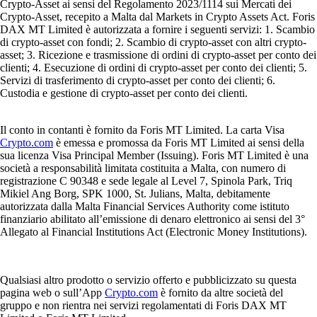
Crypto-Asset ai sensi del Regolamento 2023/1114 sui Mercati dei
Crypto-Asset, recepito a Malta dal Markets in Crypto Assets Act. Foris
DAX MT Limited è autorizzata a fornire i seguenti servizi: 1. Scambio
di crypto-asset con fondi; 2. Scambio di crypto-asset con altri crypto-
asset; 3. Ricezione e trasmissione di ordini di crypto-asset per conto dei
clienti; 4. Esecuzione di ordini di crypto-asset per conto dei clienti; 5.
Servizi di trasferimento di crypto-asset per conto dei clienti; 6.
Custodia e gestione di crypto-asset per conto dei clienti.
Il conto in contanti è fornito da Foris MT Limited. La carta Visa
Crypto.com
è emessa e promossa da Foris MT Limited ai sensi della
sua licenza Visa Principal Member (Issuing). Foris MT Limited è una
società a responsabilità limitata costituita a Malta, con numero di
registrazione C 90348 e sede legale al Level 7, Spinola Park, Triq
Mikiel Ang Borg, SPK 1000, St. Julians, Malta, debitamente
autorizzata dalla Malta Financial Services Authority come istituto
finanziario abilitato all’emissione di denaro elettronico ai sensi del 3°
Allegato al Financial Institutions Act (Electronic Money Institutions).
Qualsiasi altro prodotto o servizio offerto e pubblicizzato su questa
pagina web o sull’App
Crypto.com
è fornito da altre società del
gruppo e non rientra nei servizi regolamentati di Foris DAX MT