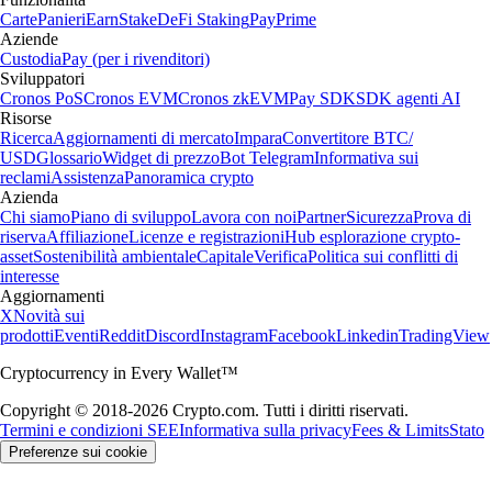
Carte
Panieri
Earn
Stake
DeFi Staking
Pay
Prime
Aziende
Custodia
Pay (per i rivenditori)
Sviluppatori
Cronos PoS
Cronos EVM
Cronos zkEVM
Pay SDK
SDK agenti AI
Risorse
Ricerca
Aggiornamenti di mercato
Impara
Convertitore BTC/
USD
Glossario
Widget di prezzo
Bot Telegram
Informativa sui
reclami
Assistenza
Panoramica crypto
Azienda
Chi siamo
Piano di sviluppo
Lavora con noi
Partner
Sicurezza
Prova di
riserva
Affiliazione
Licenze e registrazioni
Hub esplorazione crypto-
asset
Sostenibilità ambientale
Capitale
Verifica
Politica sui conflitti di
interesse
Aggiornamenti
X
Novità sui
prodotti
Eventi
Reddit
Discord
Instagram
Facebook
Linkedin
TradingView
Cryptocurrency in Every Wallet™
Copyright © 2018-2026 Crypto.com. Tutti i diritti riservati.
Termini e condizioni SEE
Informativa sulla privacy
Fees & Limits
Stato
Preferenze sui cookie