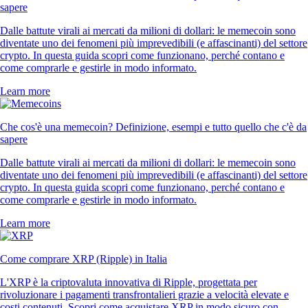
sapere
Dalle battute virali ai mercati da milioni di dollari: le memecoin sono
diventate uno dei fenomeni più imprevedibili (e affascinanti) del settore
crypto. In questa guida scopri come funzionano, perché contano e
come comprarle e gestirle in modo informato.
Learn more
Che cos'è una memecoin? Definizione, esempi e tutto quello che c'è da
sapere
Dalle battute virali ai mercati da milioni di dollari: le memecoin sono
diventate uno dei fenomeni più imprevedibili (e affascinanti) del settore
crypto. In questa guida scopri come funzionano, perché contano e
come comprarle e gestirle in modo informato.
Learn more
Come comprare XRP (Ripple) in Italia
L'XRP è la criptovaluta innovativa di Ripple, progettata per
rivoluzionare i pagamenti transfrontalieri grazie a velocità elevate e
costi contenuti. Scopri come acquistare XRP in modo sicuro con