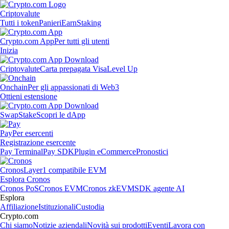
Criptovalute
Tutti i token
Panieri
Earn
Staking
Crypto.com App
Per tutti gli utenti
Inizia
Criptovalute
Carta prepagata Visa
Level Up
Onchain
Per gli appassionati di Web3
Ottieni estensione
Swap
Stake
Scopri le dApp
Pay
Per esercenti
Registrazione esercente
Pay Terminal
Pay SDK
Plugin eCommerce
Pronostici
Cronos
Layer1 compatibile EVM
Esplora Cronos
Cronos PoS
Cronos EVM
Cronos zkEVM
SDK agente AI
Esplora
Affiliazione
Istituzionali
Custodia
Crypto.com
Chi siamo
Notizie aziendali
Novità sui prodotti
Eventi
Lavora con