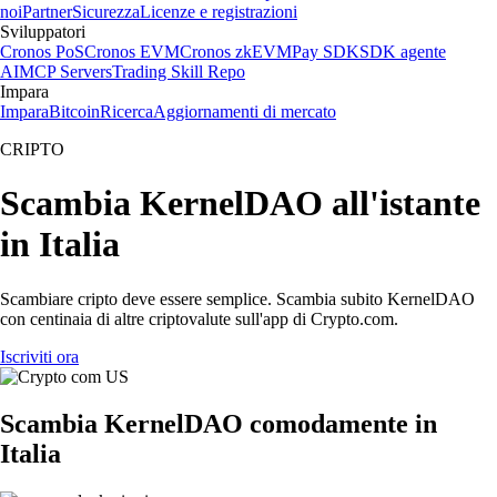
noi
Partner
Sicurezza
Licenze e registrazioni
Sviluppatori
Cronos PoS
Cronos EVM
Cronos zkEVM
Pay SDK
SDK agente
AI
MCP Servers
Trading Skill Repo
Impara
Impara
Bitcoin
Ricerca
Aggiornamenti di mercato
CRIPTO
Scambia KernelDAO all'istante
in Italia
Scambiare cripto deve essere semplice. Scambia subito KernelDAO
con centinaia di altre criptovalute sull'app di Crypto.com.
Iscriviti ora
Scambia KernelDAO comodamente in
Italia