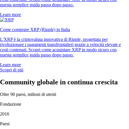
questa semplice guida passo dopo passo.
Learn more
Come comprare XRP (Ripple) in Italia
L'XRP è la criptovaluta innovativa di Ripple, progettata per
rivoluzionare i pagamenti transfrontalieri grazie a velocità elevate e
costi contenuti. Scopri come acquistare XRP in modo sicuro con
questa semplice guida passo dopo passo.
Learn more
Scopri di più
Community globale in continua crescita
Oltre 90 paesi, milioni di utenti
Fondazione
2016
Paesi