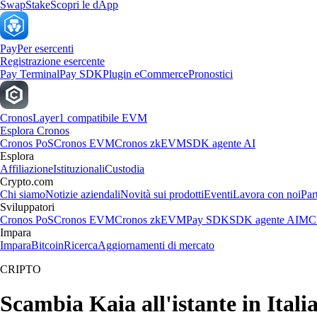
Swap
Stake
Scopri le dApp
Pay
Per esercenti
Registrazione esercente
Pay Terminal
Pay SDK
Plugin eCommerce
Pronostici
Cronos
Layer1 compatibile EVM
Esplora Cronos
Cronos PoS
Cronos EVM
Cronos zkEVM
SDK agente AI
Esplora
Affiliazione
Istituzionali
Custodia
Crypto.com
Chi siamo
Notizie aziendali
Novità sui prodotti
Eventi
Lavora con noi
Par
Sviluppatori
Cronos PoS
Cronos EVM
Cronos zkEVM
Pay SDK
SDK agente AI
MCP
Impara
Impara
Bitcoin
Ricerca
Aggiornamenti di mercato
CRIPTO
Scambia Kaia all'istante in Itali