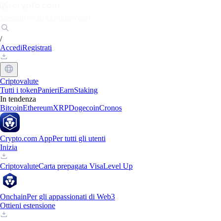
Mercati
Privati
Aziende
Scopri
/
Accedi
Registrati
Criptovalute
Tutti i token
Panieri
Earn
Staking
In tendenza
Bitcoin
Ethereum
XRP
Dogecoin
Cronos
Crypto.com App
Per tutti gli utenti
Inizia
Criptovalute
Carta prepagata Visa
Level Up
Onchain
Per gli appassionati di Web3
Ottieni estensione