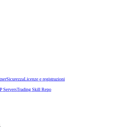
tner
Sicurezza
Licenze e registrazioni
 Servers
Trading Skill Repo
a