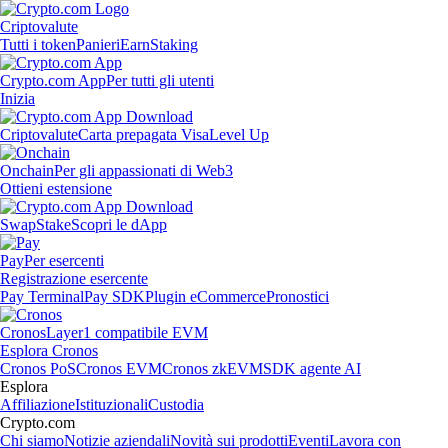
Criptovalute
Tutti i token
Panieri
Earn
Staking
Crypto.com App
Per tutti gli utenti
Inizia
Criptovalute
Carta prepagata Visa
Level Up
Onchain
Per gli appassionati di Web3
Ottieni estensione
Swap
Stake
Scopri le dApp
Pay
Per esercenti
Registrazione esercente
Pay Terminal
Pay SDK
Plugin eCommerce
Pronostici
Cronos
Layer1 compatibile EVM
Esplora Cronos
Cronos PoS
Cronos EVM
Cronos zkEVM
SDK agente AI
Esplora
Affiliazione
Istituzionali
Custodia
Crypto.com
Chi siamo
Notizie aziendali
Novità sui prodotti
Eventi
Lavora con