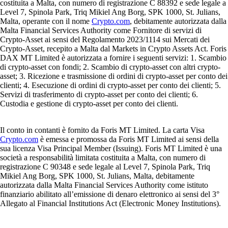
costituita a Malta, con numero di registrazione C 88392 e sede legale a
Level 7, Spinola Park, Triq Mikiel Ang Borg, SPK 1000, St. Julians,
Malta, operante con il nome
Crypto.com
, debitamente autorizzata dalla
Malta Financial Services Authority come Fornitore di servizi di
Crypto-Asset ai sensi del Regolamento 2023/1114 sui Mercati dei
Crypto-Asset, recepito a Malta dal Markets in Crypto Assets Act. Foris
DAX MT Limited è autorizzata a fornire i seguenti servizi: 1. Scambio
di crypto-asset con fondi; 2. Scambio di crypto-asset con altri crypto-
asset; 3. Ricezione e trasmissione di ordini di crypto-asset per conto dei
clienti; 4. Esecuzione di ordini di crypto-asset per conto dei clienti; 5.
Servizi di trasferimento di crypto-asset per conto dei clienti; 6.
Custodia e gestione di crypto-asset per conto dei clienti.
Il conto in contanti è fornito da Foris MT Limited. La carta Visa
Crypto.com
è emessa e promossa da Foris MT Limited ai sensi della
sua licenza Visa Principal Member (Issuing). Foris MT Limited è una
società a responsabilità limitata costituita a Malta, con numero di
registrazione C 90348 e sede legale al Level 7, Spinola Park, Triq
Mikiel Ang Borg, SPK 1000, St. Julians, Malta, debitamente
autorizzata dalla Malta Financial Services Authority come istituto
finanziario abilitato all’emissione di denaro elettronico ai sensi del 3°
Allegato al Financial Institutions Act (Electronic Money Institutions).