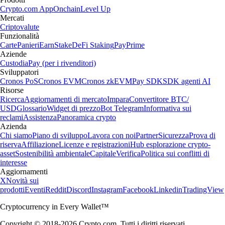
Crypto.com App
Onchain
Level Up
Mercati
Criptovalute
Funzionalità
Carte
Panieri
Earn
Stake
DeFi Staking
Pay
Prime
Aziende
Custodia
Pay (per i rivenditori)
Sviluppatori
Cronos PoS
Cronos EVM
Cronos zkEVM
Pay SDK
SDK agenti AI
Risorse
Ricerca
Aggiornamenti di mercato
Impara
Convertitore BTC/
USD
Glossario
Widget di prezzo
Bot Telegram
Informativa sui
reclami
Assistenza
Panoramica crypto
Azienda
Chi siamo
Piano di sviluppo
Lavora con noi
Partner
Sicurezza
Prova di
riserva
Affiliazione
Licenze e registrazioni
Hub esplorazione crypto-
asset
Sostenibilità ambientale
Capitale
Verifica
Politica sui conflitti di
interesse
Aggiornamenti
X
Novità sui
prodotti
Eventi
Reddit
Discord
Instagram
Facebook
Linkedin
TradingView
Cryptocurrency in Every Wallet™
Copyright © 2018-2026 Crypto.com. Tutti i diritti riservati.