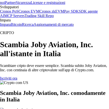
noi
Partner
Sicurezza
Licenze e registrazioni
Sviluppatori
Cronos PoS
Cronos EVM
Cronos zkEVM
Pay SDK
SDK agente
AI
MCP Servers
Trading Skill Repo
Impara
Impara
Bitcoin
Ricerca
Aggiornamenti di mercato
CRIPTO
Scambia Joby Aviation, Inc.
all'istante in Italia
Scambiare cripto deve essere semplice. Scambia subito Joby Aviation,
Inc. con centinaia di altre criptovalute sull'app di Crypto.com.
Iscriviti ora
Scambia Joby Aviation, Inc. comodamente
in Italia