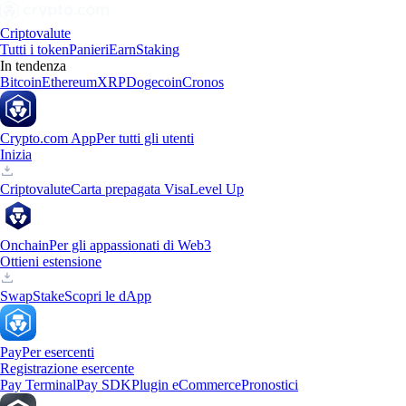
Criptovalute
Tutti i token
Panieri
Earn
Staking
In tendenza
Bitcoin
Ethereum
XRP
Dogecoin
Cronos
Crypto.com App
Per tutti gli utenti
Inizia
Criptovalute
Carta prepagata Visa
Level Up
Onchain
Per gli appassionati di Web3
Ottieni estensione
Swap
Stake
Scopri le dApp
Pay
Per esercenti
Registrazione esercente
Pay Terminal
Pay SDK
Plugin eCommerce
Pronostici