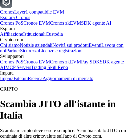
Cronos
Layer1 compatibile EVM
Esplora Cronos
Cronos PoS
Cronos EVM
Cronos zkEVM
SDK agente AI
Esplora
Affiliazione
Istituzionali
Custodia
Crypto.com
Chi siamo
Notizie aziendali
Novità sui prodotti
Eventi
Lavora con
noi
Partner
Sicurezza
Licenze e registrazioni
Sviluppatori
Cronos PoS
Cronos EVM
Cronos zkEVM
Pay SDK
SDK agente
AI
MCP Servers
Trading Skill Repo
Impara
Impara
Bitcoin
Ricerca
Aggiornamenti di mercato
CRIPTO
Scambia JITO all'istante in
Italia
Scambiare cripto deve essere semplice. Scambia subito JITO con
centinaia di altre criptovalute sull'app di Crypto.com.