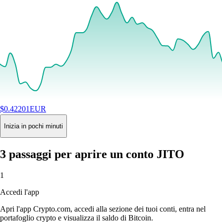
$
0.42201
EUR
+
0.25
%
24H
Buy
Inizia in pochi minuti
3 passaggi per aprire un conto JITO
1
Accedi l'app
Apri l'app Crypto.com, accedi alla sezione dei tuoi conti, entra nel
portafoglio crypto e visualizza il saldo di Bitcoin.