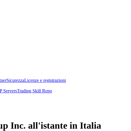
tner
Sicurezza
Licenze e registrazioni
 Servers
Trading Skill Repo
 Inc. all'istante in Italia