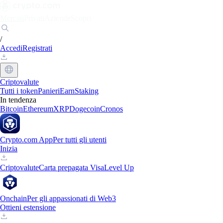
Mercati
Privati
Aziende
Scopri
/
Accedi
Registrati
Criptovalute
Tutti i token
Panieri
Earn
Staking
In tendenza
Bitcoin
Ethereum
XRP
Dogecoin
Cronos
Crypto.com App
Per tutti gli utenti
Inizia
Criptovalute
Carta prepagata Visa
Level Up
Onchain
Per gli appassionati di Web3
Ottieni estensione