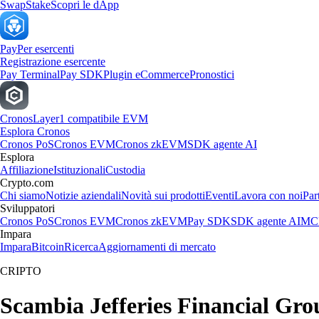
Swap
Stake
Scopri le dApp
Pay
Per esercenti
Registrazione esercente
Pay Terminal
Pay SDK
Plugin eCommerce
Pronostici
Cronos
Layer1 compatibile EVM
Esplora Cronos
Cronos PoS
Cronos EVM
Cronos zkEVM
SDK agente AI
Esplora
Affiliazione
Istituzionali
Custodia
Crypto.com
Chi siamo
Notizie aziendali
Novità sui prodotti
Eventi
Lavora con noi
Par
Sviluppatori
Cronos PoS
Cronos EVM
Cronos zkEVM
Pay SDK
SDK agente AI
MCP
Impara
Impara
Bitcoin
Ricerca
Aggiornamenti di mercato
CRIPTO
Scambia Jefferies Financial Group