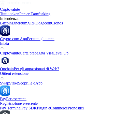
Criptovalute
Tutti i token
Panieri
Earn
Staking
In tendenza
Bitcoin
Ethereum
XRP
Dogecoin
Cronos
Crypto.com App
Per tutti gli utenti
Inizia
Criptovalute
Carta prepagata Visa
Level Up
Onchain
Per gli appassionati di Web3
Ottieni estensione
Swap
Stake
Scopri le dApp
Pay
Per esercenti
Registrazione esercente
Pay Terminal
Pay SDK
Plugin eCommerce
Pronostici