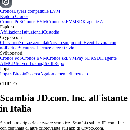
Cronos
Layer1 compatibile EVM
Esplora Cronos
Cronos PoS
Cronos EVM
Cronos zkEVM
SDK agente AI
Esplora
Affiliazione
Istituzionali
Custodia
Crypto.com
Chi siamo
Notizie aziendali
Novità sui prodotti
Eventi
Lavora con
noi
Partner
Sicurezza
Licenze e registrazioni
Sviluppatori
Cronos PoS
Cronos EVM
Cronos zkEVM
Pay SDK
SDK agente
AI
MCP Servers
Trading Skill Repo
Impara
Impara
Bitcoin
Ricerca
Aggiornamenti di mercato
CRIPTO
Scambia JD.com, Inc. all'istante
in Italia
Scambiare cripto deve essere semplice. Scambia subito JD.com, Inc.
con centinaia di altre criptovalute sull'app di Crypto.com.