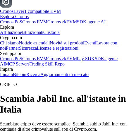
Cronos
Layer1 compatibile EVM
Esplora Cronos
Cronos PoS
Cronos EVM
Cronos zkEVM
SDK agente AI
Esplora
Affiliazione
Istituzionali
Custodia
Crypto.com
Chi siamo
Notizie aziendali
Novità sui prodotti
Eventi
Lavora con
noi
Partner
Sicurezza
Licenze e registrazioni
Sviluppatori
Cronos PoS
Cronos EVM
Cronos zkEVM
Pay SDK
SDK agente
AI
MCP Servers
Trading Skill Repo
Impara
Impara
Bitcoin
Ricerca
Aggiornamenti di mercato
CRIPTO
Scambia Jabil Inc. all'istante in
Italia
Scambiare cripto deve essere semplice. Scambia subito Jabil Inc. con
centinaia di altre criptovalute sull'app di Crypto.com.