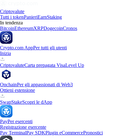
Criptovalute
Tutti i token
Panieri
Earn
Staking
In tendenza
Bitcoin
Ethereum
XRP
Dogecoin
Cronos
Crypto.com App
Per tutti gli utenti
Inizia
Criptovalute
Carta prepagata Visa
Level Up
Onchain
Per gli appassionati di Web3
Ottieni estensione
Swap
Stake
Scopri le dApp
Pay
Per esercenti
Registrazione esercente
Pay Terminal
Pay SDK
Plugin eCommerce
Pronostici