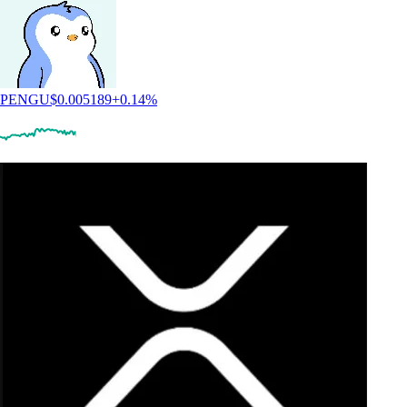
PENGU
$
0.005189
+
0.14
%