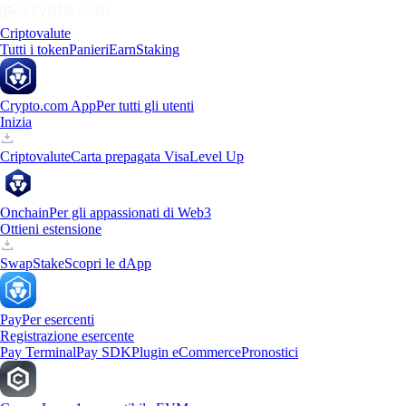
Criptovalute
Tutti i token
Panieri
Earn
Staking
Crypto.com App
Per tutti gli utenti
Inizia
Criptovalute
Carta prepagata Visa
Level Up
Onchain
Per gli appassionati di Web3
Ottieni estensione
Swap
Stake
Scopri le dApp
Pay
Per esercenti
Registrazione esercente
Pay Terminal
Pay SDK
Plugin eCommerce
Pronostici