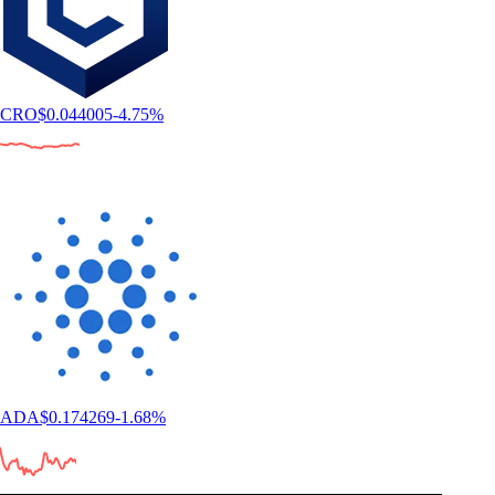
CRO
$
0.044005
-4.75
%
ADA
$
0.174269
-1.68
%