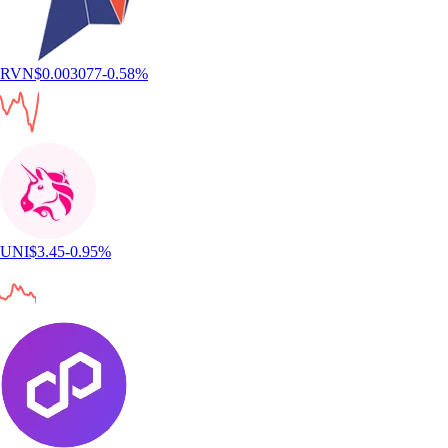
RVN
$
0.003077
-0.58
%
UNI
$
3.45
-0.95
%