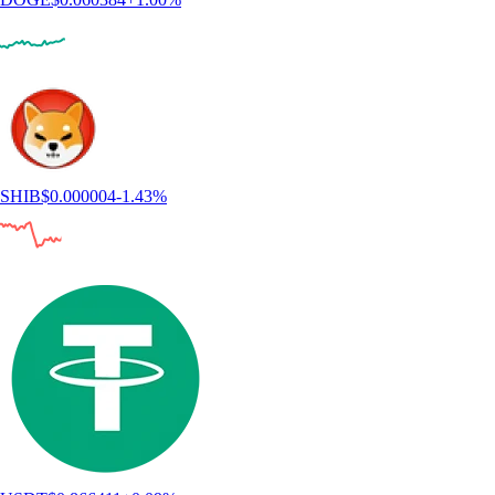
SHIB
$
0.000004
-1.43
%