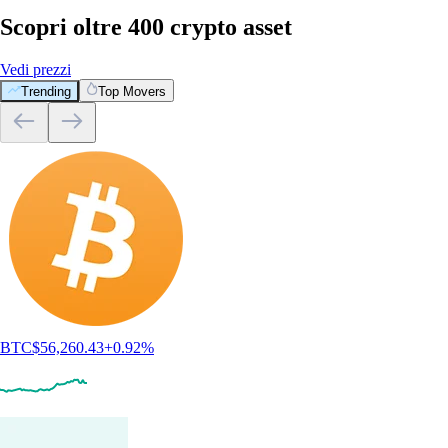
Scopri oltre 400 crypto asset
Vedi prezzi
Trending
Top Movers
BTC
$
56,260.43
+
0.92
%