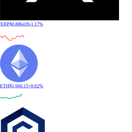
XRP
$
0.886439
-1.17
%
ETH
$
1,660.15
+
0.62
%