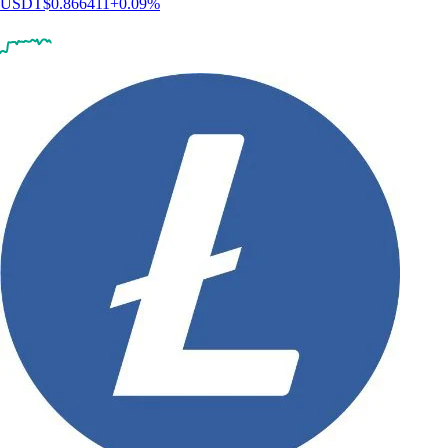
USDT
$
0.866411
+
0.09
%