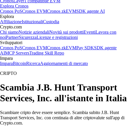
Cronos
Layer1 compatibile EVM
Esplora Cronos
Cronos PoS
Cronos EVM
Cronos zkEVM
SDK agente AI
Esplora
Affiliazione
Istituzionali
Custodia
Crypto.com
Chi siamo
Notizie aziendali
Novità sui prodotti
Eventi
Lavora con
noi
Partner
Sicurezza
Licenze e registrazioni
Sviluppatori
Cronos PoS
Cronos EVM
Cronos zkEVM
Pay SDK
SDK agente
AI
MCP Servers
Trading Skill Repo
Impara
Impara
Bitcoin
Ricerca
Aggiornamenti di mercato
CRIPTO
Scambia J.B. Hunt Transport
Services, Inc. all'istante in Italia
Scambiare cripto deve essere semplice. Scambia subito J.B. Hunt
Transport Services, Inc. con centinaia di altre criptovalute sull'app di
Crypto.com.