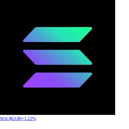
SOL
$
63.80
+
1.22
%