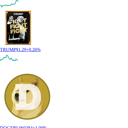
TRUMP
$
1.29
+
0.26
%
DOGE
$
0.060384
+
1.00
%