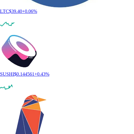
LTC
$
39.40
+
0.06
%
SUSHI
$
0.144561
+
0.43
%