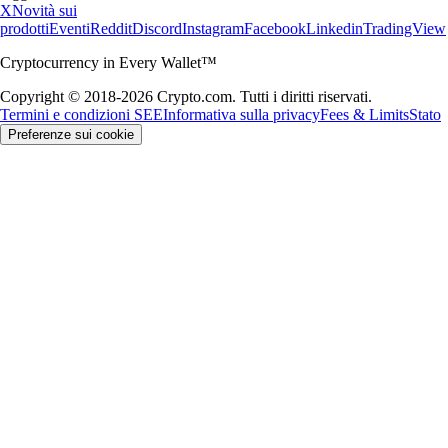
X
Novità sui
prodotti
Eventi
Reddit
Discord
Instagram
Facebook
Linkedin
TradingView
Cryptocurrency in Every Wallet™
Copyright © 2018-2026 Crypto.com. Tutti i diritti riservati.
Termini e condizioni SEE
Informativa sulla privacy
Fees & Limits
Stato
Preferenze sui cookie