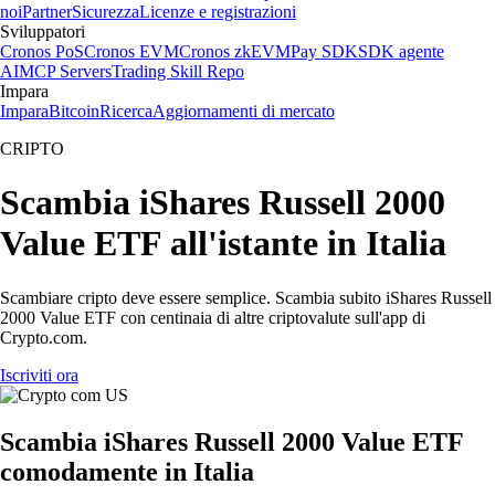
noi
Partner
Sicurezza
Licenze e registrazioni
Sviluppatori
Cronos PoS
Cronos EVM
Cronos zkEVM
Pay SDK
SDK agente
AI
MCP Servers
Trading Skill Repo
Impara
Impara
Bitcoin
Ricerca
Aggiornamenti di mercato
CRIPTO
Scambia iShares Russell 2000
Value ETF all'istante in Italia
Scambiare cripto deve essere semplice. Scambia subito iShares Russell
2000 Value ETF con centinaia di altre criptovalute sull'app di
Crypto.com.
Iscriviti ora
Scambia iShares Russell 2000 Value ETF
comodamente in Italia