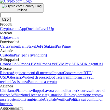
Italiano
|
USD
Prodotti
Crypto.com App
Onchain
Level Up
Mercati
Criptovalute
Funzionalità
Carte
Panieri
Earn
Stake
DeFi Staking
Pay
Prime
Aziende
Custodia
Pay (per i rivenditori)
Sviluppatori
Cronos PoS
Cronos EVM
Cronos zkEVM
Pay SDK
SDK agenti AI
Risorse
Ricerca
Aggiornamenti di mercato
Impara
Convertitore BTC/
USD
Glossario
Widget di prezzo
Bot Telegram
Informativa sui
reclami
Assistenza
Panoramica crypto
Azienda
Chi siamo
Piano di sviluppo
Lavora con noi
Partner
Sicurezza
Prova di
riserva
Affiliazione
Licenze e registrazioni
Hub esplorazione crypto-
asset
Sostenibilità ambientale
Capitale
Verifica
Politica sui conflitti di
interesse
Aggiornamenti