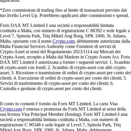
applicabili.
*Zero commissioni di trading fino al limite di transazioni previsto dal
tuo livello Level Up. Potrebbero applicarsi altre commissioni e spread.
Foris DAX MT Limited è una società a responsabilità limitata
costituita a Malta, con numero di registrazione C 88392 e sede legale a
Level 7, Spinola Park, Triq Mikiel Ang Borg, SPK 1000, St. Julians,
Malta, operante con il nome
Crypto.com
, debitamente autorizzata dalla
Malta Financial Services Authority come Fornitore di servizi di
Crypto-Asset ai sensi del Regolamento 2023/1114 sui Mercati dei
Crypto-Asset, recepito a Malta dal Markets in Crypto Assets Act. Foris
DAX MT Limited è autorizzata a fornire i seguenti servizi: 1. Scambio
di crypto-asset con fondi; 2. Scambio di crypto-asset con altri crypto-
asset; 3. Ricezione e trasmissione di ordini di crypto-asset per conto dei
clienti; 4. Esecuzione di ordini di crypto-asset per conto dei clienti; 5.
Servizi di trasferimento di crypto-asset per conto dei clienti; 6.
Custodia e gestione di crypto-asset per conto dei clienti.
Il conto in contanti è fornito da Foris MT Limited. La carta Visa
Crypto.com
è emessa e promossa da Foris MT Limited ai sensi della
sua licenza Visa Principal Member (Issuing). Foris MT Limited è una
società a responsabilità limitata costituita a Malta, con numero di
registrazione C 90348 e sede legale al Level 7, Spinola Park, Triq
Mikiel Ang Borg, SPK 1000, St. Julians, Malta, debitamente