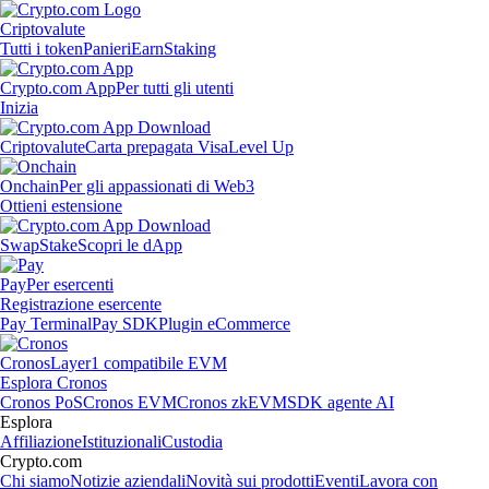
Criptovalute
Tutti i token
Panieri
Earn
Staking
Crypto.com App
Per tutti gli utenti
Inizia
Criptovalute
Carta prepagata Visa
Level Up
Onchain
Per gli appassionati di Web3
Ottieni estensione
Swap
Stake
Scopri le dApp
Pay
Per esercenti
Registrazione esercente
Pay Terminal
Pay SDK
Plugin eCommerce
Cronos
Layer1 compatibile EVM
Esplora Cronos
Cronos PoS
Cronos EVM
Cronos zkEVM
SDK agente AI
Esplora
Affiliazione
Istituzionali
Custodia
Crypto.com
Chi siamo
Notizie aziendali
Novità sui prodotti
Eventi
Lavora con