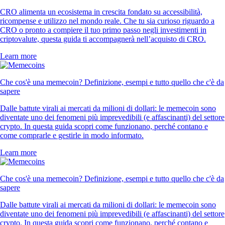
CRO alimenta un ecosistema in crescita fondato su accessibilità,
ricompense e utilizzo nel mondo reale. Che tu sia curioso riguardo a
CRO o pronto a compiere il tuo primo passo negli investimenti in
criptovalute, questa guida ti accompagnerà nell’acquisto di CRO.
Learn more
Che cos'è una memecoin? Definizione, esempi e tutto quello che c'è da
sapere
Dalle battute virali ai mercati da milioni di dollari: le memecoin sono
diventate uno dei fenomeni più imprevedibili (e affascinanti) del settore
crypto. In questa guida scopri come funzionano, perché contano e
come comprarle e gestirle in modo informato.
Learn more
Che cos'è una memecoin? Definizione, esempi e tutto quello che c'è da
sapere
Dalle battute virali ai mercati da milioni di dollari: le memecoin sono
diventate uno dei fenomeni più imprevedibili (e affascinanti) del settore
crypto. In questa guida scopri come funzionano, perché contano e