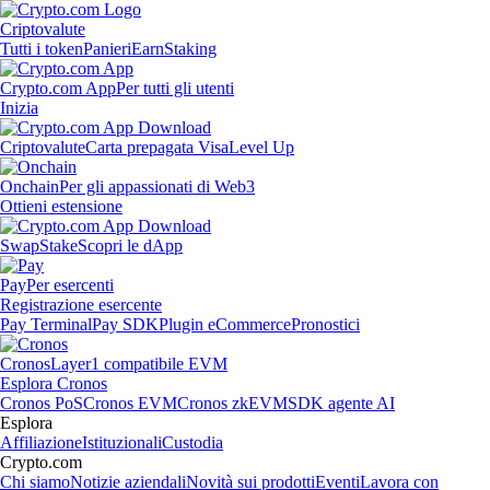
Criptovalute
Tutti i token
Panieri
Earn
Staking
Crypto.com App
Per tutti gli utenti
Inizia
Criptovalute
Carta prepagata Visa
Level Up
Onchain
Per gli appassionati di Web3
Ottieni estensione
Swap
Stake
Scopri le dApp
Pay
Per esercenti
Registrazione esercente
Pay Terminal
Pay SDK
Plugin eCommerce
Pronostici
Cronos
Layer1 compatibile EVM
Esplora Cronos
Cronos PoS
Cronos EVM
Cronos zkEVM
SDK agente AI
Esplora
Affiliazione
Istituzionali
Custodia
Crypto.com
Chi siamo
Notizie aziendali
Novità sui prodotti
Eventi
Lavora con