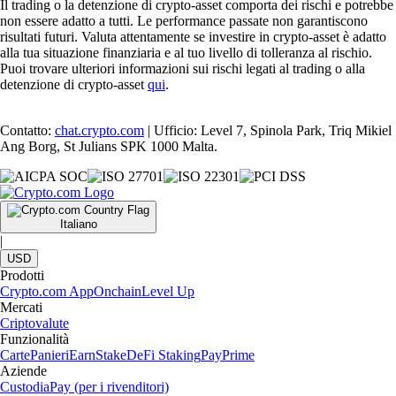
Il trading o la detenzione di crypto-asset comporta dei rischi e potrebbe
non essere adatto a tutti. Le performance passate non garantiscono
risultati futuri. Valuta attentamente se investire in crypto-asset è adatto
alla tua situazione finanziaria e al tuo livello di tolleranza al rischio.
Puoi trovare ulteriori informazioni sui rischi legati al trading o alla
detenzione di crypto-asset
qui
.
Contatto:
chat.crypto.com
| Ufficio: Level 7, Spinola Park, Triq Mikiel
Ang Borg, St Julians SPK 1000 Malta.
Italiano
|
USD
Prodotti
Crypto.com App
Onchain
Level Up
Mercati
Criptovalute
Funzionalità
Carte
Panieri
Earn
Stake
DeFi Staking
Pay
Prime
Aziende
Custodia
Pay (per i rivenditori)