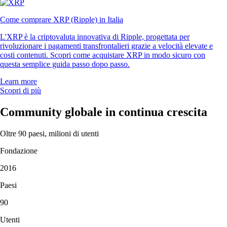
Come comprare XRP (Ripple) in Italia
L'XRP è la criptovaluta innovativa di Ripple, progettata per
rivoluzionare i pagamenti transfrontalieri grazie a velocità elevate e
costi contenuti. Scopri come acquistare XRP in modo sicuro con
questa semplice guida passo dopo passo.
Learn more
Scopri di più
Community globale in continua crescita
Oltre 90 paesi, milioni di utenti
Fondazione
2016
Paesi
90
Utenti