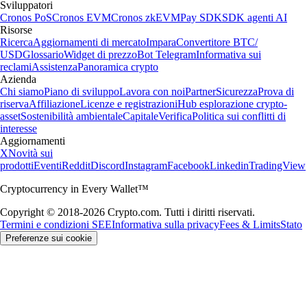
Sviluppatori
Cronos PoS
Cronos EVM
Cronos zkEVM
Pay SDK
SDK agenti AI
Risorse
Ricerca
Aggiornamenti di mercato
Impara
Convertitore BTC/
USD
Glossario
Widget di prezzo
Bot Telegram
Informativa sui
reclami
Assistenza
Panoramica crypto
Azienda
Chi siamo
Piano di sviluppo
Lavora con noi
Partner
Sicurezza
Prova di
riserva
Affiliazione
Licenze e registrazioni
Hub esplorazione crypto-
asset
Sostenibilità ambientale
Capitale
Verifica
Politica sui conflitti di
interesse
Aggiornamenti
X
Novità sui
prodotti
Eventi
Reddit
Discord
Instagram
Facebook
Linkedin
TradingView
Cryptocurrency in Every Wallet™
Copyright © 2018-2026 Crypto.com. Tutti i diritti riservati.
Termini e condizioni SEE
Informativa sulla privacy
Fees & Limits
Stato
Preferenze sui cookie