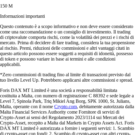
150 M
Informazioni importanti
Questo contenuto è a scopo informativo e non deve essere considerato
come una raccomandazione o un consiglio di investimento. Il trading
di criptovalute comporta rischi, come la volatilità dei prezzi e i rischi di
mercato. Prima di decidere di fare trading, considera la tua propensione
al rischio. Premi, riduzioni delle commissioni e altri vantaggi citati in
questo articolo possono essere soggetti a requisiti di idoneità, possesso
di token e possono variare in base ai termini e alle condizioni
applicabili.
*Zero commissioni di trading fino al limite di transazioni previsto dal
tuo livello Level Up. Potrebbero applicarsi altre commissioni e spread.
Foris DAX MT Limited è una società a responsabilità limitata
costituita a Malta, con numero di registrazione C 88392 e sede legale a
Level 7, Spinola Park, Triq Mikiel Ang Borg, SPK 1000, St. Julians,
Malta, operante con il nome
Crypto.com
, debitamente autorizzata dalla
Malta Financial Services Authority come Fornitore di servizi di
Crypto-Asset ai sensi del Regolamento 2023/1114 sui Mercati dei
Crypto-Asset, recepito a Malta dal Markets in Crypto Assets Act. Foris
DAX MT Limited è autorizzata a fornire i seguenti servizi: 1. Scambio
di crypto-asset con fondi; 2. Scambio di crypto-asset con altri crypto-