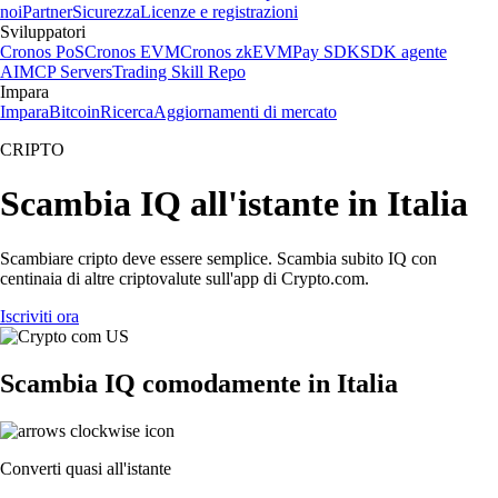
noi
Partner
Sicurezza
Licenze e registrazioni
Sviluppatori
Cronos PoS
Cronos EVM
Cronos zkEVM
Pay SDK
SDK agente
AI
MCP Servers
Trading Skill Repo
Impara
Impara
Bitcoin
Ricerca
Aggiornamenti di mercato
CRIPTO
Scambia IQ all'istante in Italia
Scambiare cripto deve essere semplice. Scambia subito IQ con
centinaia di altre criptovalute sull'app di Crypto.com.
Iscriviti ora
Scambia IQ comodamente in Italia
Converti quasi all'istante