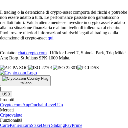
Il trading o la detenzione di crypto-asset comporta dei rischi e potrebbe
non essere adatto a tutti. Le performance passate non garantiscono
risultati futuri. Valuta attentamente se investire in crypto-asset è adatto
alla tua situazione finanziaria e al tuo livello di tolleranza al rischio.
Puoi trovare ulteriori informazioni sui rischi legati al trading o alla
detenzione di crypto-asset
qui
.
Contatto:
chat.crypto.com
| Ufficio: Level 7, Spinola Park, Triq Mikiel
Ang Borg, St Julians SPK 1000 Malta.
Italiano
|
USD
Prodotti
Crypto.com App
Onchain
Level Up
Mercati
Criptovalute
Funzionalità
Carte
Panieri
Earn
Stake
DeFi Staking
Pay
Prime