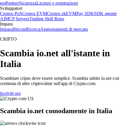
noi
Partner
Sicurezza
Licenze e registrazioni
Sviluppatori
Cronos PoS
Cronos EVM
Cronos zkEVM
Pay SDK
SDK agente
AI
MCP Servers
Trading Skill Repo
Impara
Impara
Bitcoin
Ricerca
Aggiornamenti di mercato
CRIPTO
Scambia io.net all'istante in
Italia
Scambiare cripto deve essere semplice. Scambia subito io.net con
centinaia di altre criptovalute sull'app di Crypto.com.
Iscriviti ora
Scambia io.net comodamente in Italia