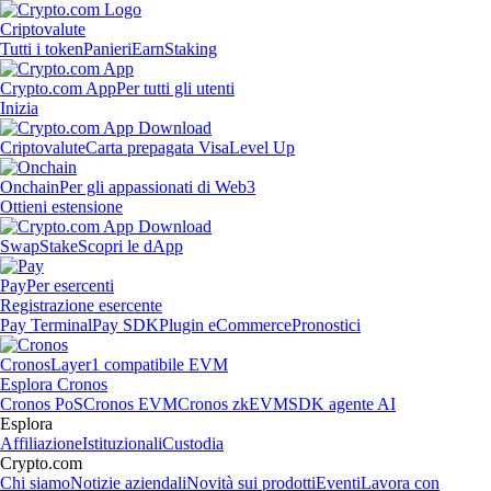
Criptovalute
Tutti i token
Panieri
Earn
Staking
Crypto.com App
Per tutti gli utenti
Inizia
Criptovalute
Carta prepagata Visa
Level Up
Onchain
Per gli appassionati di Web3
Ottieni estensione
Swap
Stake
Scopri le dApp
Pay
Per esercenti
Registrazione esercente
Pay Terminal
Pay SDK
Plugin eCommerce
Pronostici
Cronos
Layer1 compatibile EVM
Esplora Cronos
Cronos PoS
Cronos EVM
Cronos zkEVM
SDK agente AI
Esplora
Affiliazione
Istituzionali
Custodia
Crypto.com
Chi siamo
Notizie aziendali
Novità sui prodotti
Eventi
Lavora con