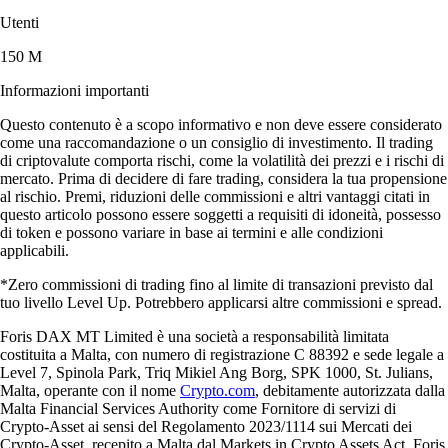
Utenti
150 M
Informazioni importanti
Questo contenuto è a scopo informativo e non deve essere considerato
come una raccomandazione o un consiglio di investimento. Il trading
di criptovalute comporta rischi, come la volatilità dei prezzi e i rischi di
mercato. Prima di decidere di fare trading, considera la tua propensione
al rischio. Premi, riduzioni delle commissioni e altri vantaggi citati in
questo articolo possono essere soggetti a requisiti di idoneità, possesso
di token e possono variare in base ai termini e alle condizioni
applicabili.
*Zero commissioni di trading fino al limite di transazioni previsto dal
tuo livello Level Up. Potrebbero applicarsi altre commissioni e spread.
Foris DAX MT Limited è una società a responsabilità limitata
costituita a Malta, con numero di registrazione C 88392 e sede legale a
Level 7, Spinola Park, Triq Mikiel Ang Borg, SPK 1000, St. Julians,
Malta, operante con il nome
Crypto.com
, debitamente autorizzata dalla
Malta Financial Services Authority come Fornitore di servizi di
Crypto-Asset ai sensi del Regolamento 2023/1114 sui Mercati dei
Crypto-Asset, recepito a Malta dal Markets in Crypto Assets Act. Foris