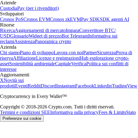
Aziende
Custodia
Pay (per i rivenditori)
Sviluppatori
Cronos PoS
Cronos EVM
Cronos zkEVM
Pay SDK
SDK agenti AI
Risorse
Ricerca
Aggiornamenti di mercato
Impara
Convertitore BTC/
USD
Glossario
Widget di prezzo
Bot Telegram
Informativa sui
reclami
Assistenza
Panoramica crypto
Azienda
Chi siamo
Piano di sviluppo
Lavora con noi
Partner
Sicurezza
Prova di
riserva
Affiliazione
Licenze e registrazioni
Hub esplorazione crypto-
asset
Sostenibilità ambientale
Capitale
Verifica
Politica sui conflitti di
interesse
Aggiornamenti
X
Novità sui
prodotti
Eventi
Reddit
Discord
Instagram
Facebook
Linkedin
TradingView
Cryptocurrency in Every Wallet™
Copyright © 2018-2026 Crypto.com. Tutti i diritti riservati.
Termini e condizioni SEE
Informativa sulla privacy
Fees & Limits
Stato
Preferenze sui cookie