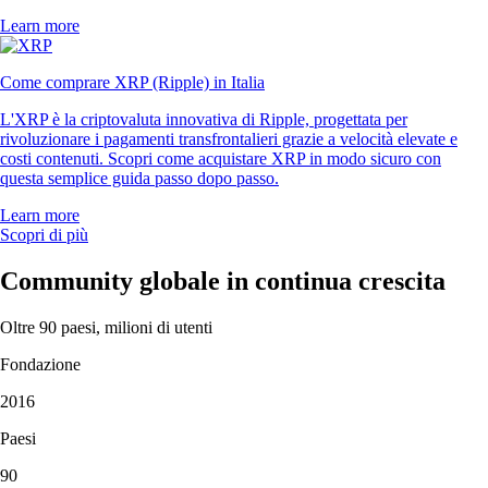
Learn more
Come comprare XRP (Ripple) in Italia
L'XRP è la criptovaluta innovativa di Ripple, progettata per
rivoluzionare i pagamenti transfrontalieri grazie a velocità elevate e
costi contenuti. Scopri come acquistare XRP in modo sicuro con
questa semplice guida passo dopo passo.
Learn more
Scopri di più
Community globale in continua crescita
Oltre 90 paesi, milioni di utenti
Fondazione
2016
Paesi
90