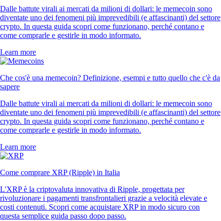
Dalle battute virali ai mercati da milioni di dollari: le memecoin sono
diventate uno dei fenomeni più imprevedibili (e affascinanti) del settore
crypto. In questa guida scopri come funzionano, perché contano e
come comprarle e gestirle in modo informato.
Learn more
Che cos'è una memecoin? Definizione, esempi e tutto quello che c'è da
sapere
Dalle battute virali ai mercati da milioni di dollari: le memecoin sono
diventate uno dei fenomeni più imprevedibili (e affascinanti) del settore
crypto. In questa guida scopri come funzionano, perché contano e
come comprarle e gestirle in modo informato.
Learn more
Come comprare XRP (Ripple) in Italia
L'XRP è la criptovaluta innovativa di Ripple, progettata per
rivoluzionare i pagamenti transfrontalieri grazie a velocità elevate e
costi contenuti. Scopri come acquistare XRP in modo sicuro con
questa semplice guida passo dopo passo.