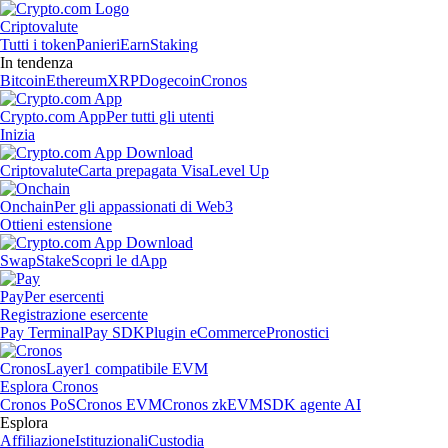
Criptovalute
Tutti i token
Panieri
Earn
Staking
In tendenza
Bitcoin
Ethereum
XRP
Dogecoin
Cronos
Crypto.com App
Per tutti gli utenti
Inizia
Criptovalute
Carta prepagata Visa
Level Up
Onchain
Per gli appassionati di Web3
Ottieni estensione
Swap
Stake
Scopri le dApp
Pay
Per esercenti
Registrazione esercente
Pay Terminal
Pay SDK
Plugin eCommerce
Pronostici
Cronos
Layer1 compatibile EVM
Esplora Cronos
Cronos PoS
Cronos EVM
Cronos zkEVM
SDK agente AI
Esplora
Affiliazione
Istituzionali
Custodia