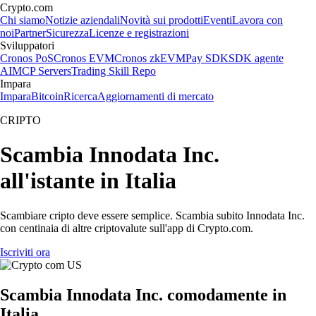
Crypto.com
Chi siamo
Notizie aziendali
Novità sui prodotti
Eventi
Lavora con
noi
Partner
Sicurezza
Licenze e registrazioni
Sviluppatori
Cronos PoS
Cronos EVM
Cronos zkEVM
Pay SDK
SDK agente
AI
MCP Servers
Trading Skill Repo
Impara
Impara
Bitcoin
Ricerca
Aggiornamenti di mercato
CRIPTO
Scambia Innodata Inc.
all'istante in Italia
Scambiare cripto deve essere semplice. Scambia subito Innodata Inc.
con centinaia di altre criptovalute sull'app di Crypto.com.
Iscriviti ora
Scambia Innodata Inc. comodamente in
Italia