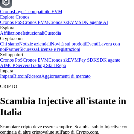
Cronos
Layer1 compatibile EVM
Esplora Cronos
Cronos PoS
Cronos EVM
Cronos zkEVM
SDK agente AI
Esplora
Affiliazione
Istituzionali
Custodia
Crypto.com
Chi siamo
Notizie aziendali
Novità sui prodotti
Eventi
Lavora con
noi
Partner
Sicurezza
Licenze e registrazioni
Sviluppatori
Cronos PoS
Cronos EVM
Cronos zkEVM
Pay SDK
SDK agente
AI
MCP Servers
Trading Skill Repo
Impara
Impara
Bitcoin
Ricerca
Aggiornamenti di mercato
CRIPTO
Scambia Injective all'istante in
Italia
Scambiare cripto deve essere semplice. Scambia subito Injective con
centinaia di altre criptovalute sull'app di Crypto.com.