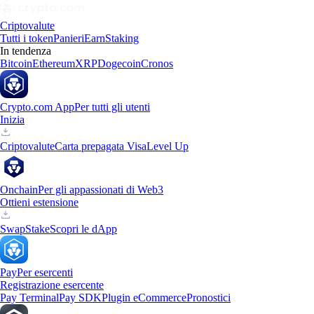
Criptovalute
Tutti i token
Panieri
Earn
Staking
In tendenza
Bitcoin
Ethereum
XRP
Dogecoin
Cronos
Crypto.com App
Per tutti gli utenti
Inizia
Criptovalute
Carta prepagata Visa
Level Up
Onchain
Per gli appassionati di Web3
Ottieni estensione
Swap
Stake
Scopri le dApp
Pay
Per esercenti
Registrazione esercente
Pay Terminal
Pay SDK
Plugin eCommerce
Pronostici