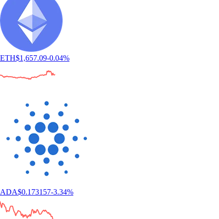
ETH
$
1,657.09
-0.04
%
ADA
$
0.173157
-3.34
%