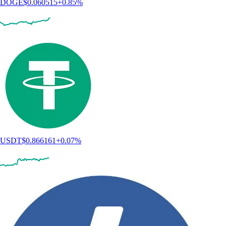
DOGE
$
0.060515
+
0.85
%
USDT
$
0.866161
+
0.07
%