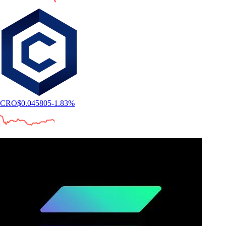
CRO
$
0.045805
-1.83
%