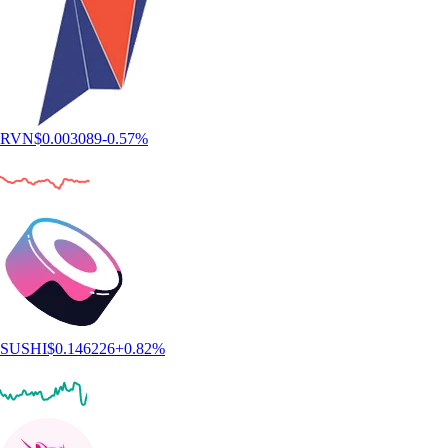
RVN
$
0.003089
-0.57
%
SUSHI
$
0.146226
+
0.82
%