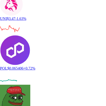
UNI
$
3.47
-1.63
%
POL
$
0.065406
+
0.72
%