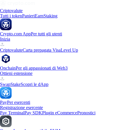
Criptovalute
Tutti i token
Panieri
Earn
Staking
Crypto.com App
Per tutti gli utenti
Inizia
Criptovalute
Carta prepagata Visa
Level Up
Onchain
Per gli appassionati di Web3
Ottieni estensione
Swap
Stake
Scopri le dApp
Pay
Per esercenti
Registrazione esercente
Pay Terminal
Pay SDK
Plugin eCommerce
Pronostici