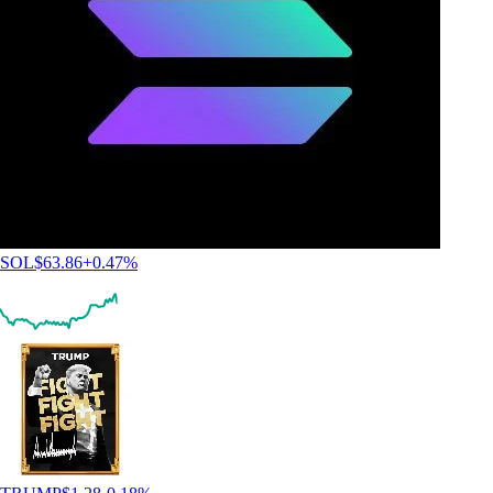
SOL
$
63.86
+
0.47
%