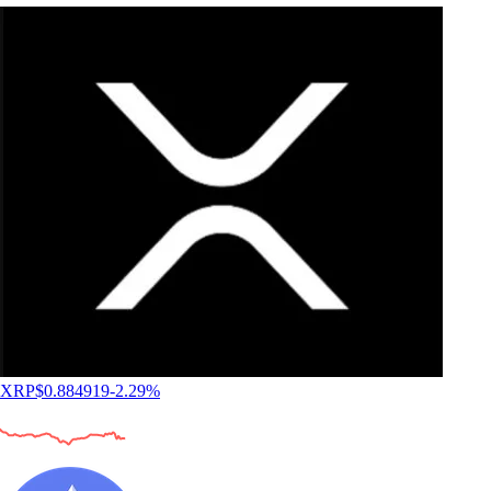
XRP
$
0.884919
-2.29
%