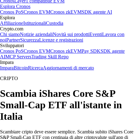
Cronos
Layer1 compatibile EVM
Esplora Cronos
Cronos PoS
Cronos EVM
Cronos zkEVM
SDK agente AI
Esplora
Affiliazione
Istituzionali
Custodia
Crypto.com
Chi siamo
Notizie aziendali
Novità sui prodotti
Eventi
Lavora con
noi
Partner
Sicurezza
Licenze e registrazioni
Sviluppatori
Cronos PoS
Cronos EVM
Cronos zkEVM
Pay SDK
SDK agente
AI
MCP Servers
Trading Skill Repo
Impara
Impara
Bitcoin
Ricerca
Aggiornamenti di mercato
CRIPTO
Scambia iShares Core S&P
Small-Cap ETF all'istante in
Italia
Scambiare cripto deve essere semplice. Scambia subito iShares Core
S&P Small-Cap ETF con centinaia di altre criptovalute sull'app di