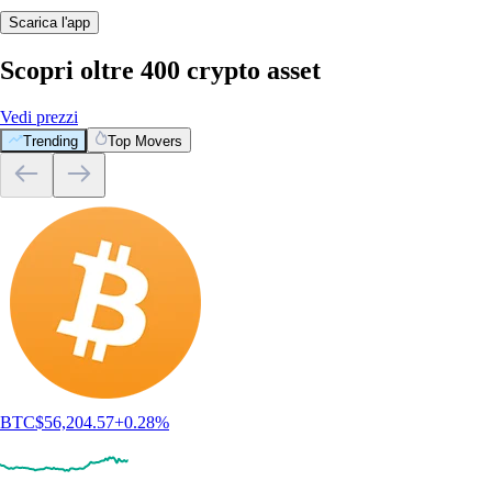
Scarica l'app
Scopri oltre 400 crypto asset
Vedi prezzi
Trending
Top Movers
BTC
$
56,204.57
+
0.28
%