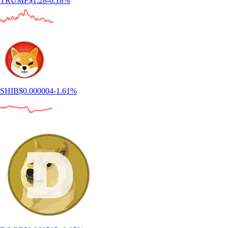
TRUMP
$
1.28
-0.18
%
SHIB
$
0.000004
-1.61
%