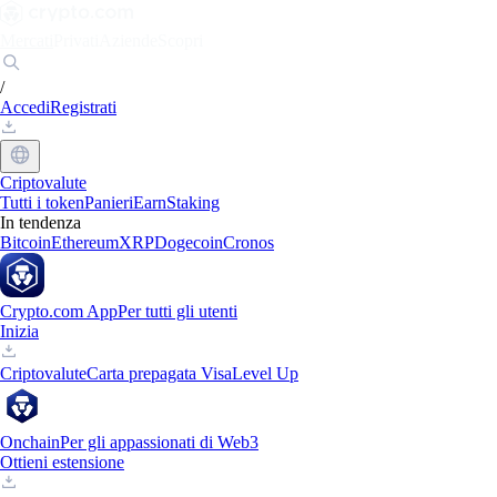
Mercati
Privati
Aziende
Scopri
/
Accedi
Registrati
Criptovalute
Tutti i token
Panieri
Earn
Staking
In tendenza
Bitcoin
Ethereum
XRP
Dogecoin
Cronos
Crypto.com App
Per tutti gli utenti
Inizia
Criptovalute
Carta prepagata Visa
Level Up
Onchain
Per gli appassionati di Web3
Ottieni estensione