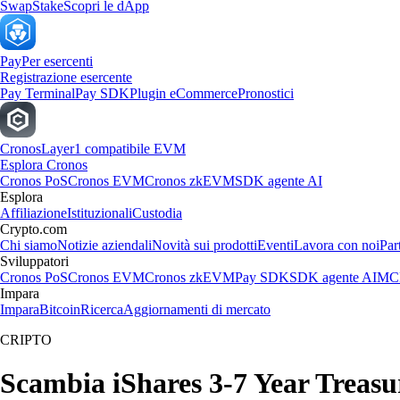
Swap
Stake
Scopri le dApp
Pay
Per esercenti
Registrazione esercente
Pay Terminal
Pay SDK
Plugin eCommerce
Pronostici
Cronos
Layer1 compatibile EVM
Esplora Cronos
Cronos PoS
Cronos EVM
Cronos zkEVM
SDK agente AI
Esplora
Affiliazione
Istituzionali
Custodia
Crypto.com
Chi siamo
Notizie aziendali
Novità sui prodotti
Eventi
Lavora con noi
Par
Sviluppatori
Cronos PoS
Cronos EVM
Cronos zkEVM
Pay SDK
SDK agente AI
MCP
Impara
Impara
Bitcoin
Ricerca
Aggiornamenti di mercato
CRIPTO
Scambia iShares 3-7 Year Treasur