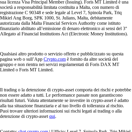
sua licenza Visa Principal Member (Issuing). Foris MT Limited è una
società a responsabilità limitata costituita a Malta, con numero di
registrazione C 90348 e sede legale al Level 7, Spinola Park, Triq
Mikiel Ang Borg, SPK 1000, St. Julians, Malta, debitamente
autorizzata dalla Malta Financial Services Authority come istituto
finanziario abilitato all’emissione di denaro elettronico ai sensi del 3°
Allegato al Financial Institutions Act (Electronic Money Institutions).
Qualsiasi altro prodotto o servizio offerto e pubblicizzato su questa
pagina web o sull’App
Crypto.com
è fornito da altre società del
gruppo e non rientra nei servizi regolamentati di Foris DAX MT
Limited o Foris MT Limited.
Il trading o la detenzione di crypto-asset comporta dei rischi e potrebbe
non essere adatto a tutti. Le performance passate non garantiscono
risultati futuri. Valuta attentamente se investire in crypto-asset è adatto
alla tua situazione finanziaria e al tuo livello di tolleranza al rischio.
Puoi trovare ulteriori informazioni sui rischi legati al trading o alla
detenzione di crypto-asset
qui
.
Contatto:
chat.crypto.com
| Ufficio: Level 7, Spinola Park, Triq Mikiel