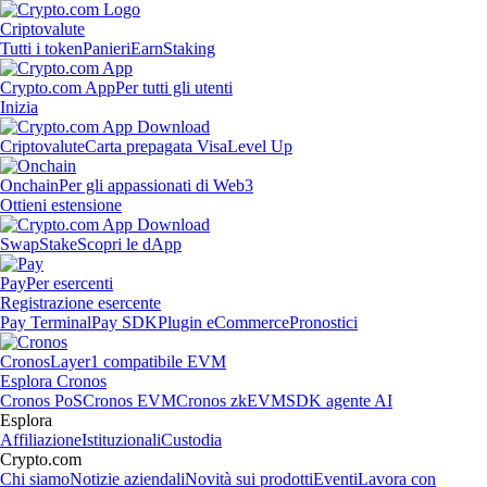
Criptovalute
Tutti i token
Panieri
Earn
Staking
Crypto.com App
Per tutti gli utenti
Inizia
Criptovalute
Carta prepagata Visa
Level Up
Onchain
Per gli appassionati di Web3
Ottieni estensione
Swap
Stake
Scopri le dApp
Pay
Per esercenti
Registrazione esercente
Pay Terminal
Pay SDK
Plugin eCommerce
Pronostici
Cronos
Layer1 compatibile EVM
Esplora Cronos
Cronos PoS
Cronos EVM
Cronos zkEVM
SDK agente AI
Esplora
Affiliazione
Istituzionali
Custodia
Crypto.com
Chi siamo
Notizie aziendali
Novità sui prodotti
Eventi
Lavora con