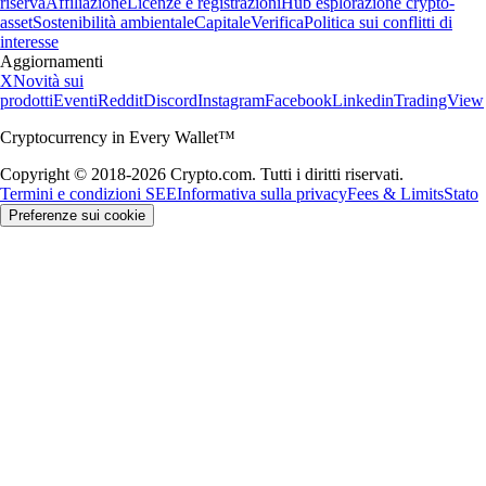
riserva
Affiliazione
Licenze e registrazioni
Hub esplorazione crypto-
asset
Sostenibilità ambientale
Capitale
Verifica
Politica sui conflitti di
interesse
Aggiornamenti
X
Novità sui
prodotti
Eventi
Reddit
Discord
Instagram
Facebook
Linkedin
TradingView
Cryptocurrency in Every Wallet™
Copyright © 2018-2026 Crypto.com. Tutti i diritti riservati.
Termini e condizioni SEE
Informativa sulla privacy
Fees & Limits
Stato
Preferenze sui cookie