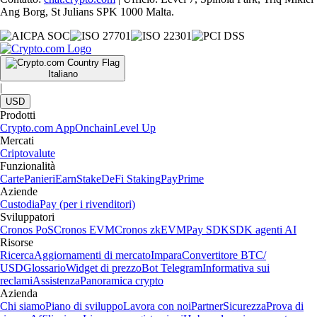
Ang Borg, St Julians SPK 1000 Malta.
Italiano
|
USD
Prodotti
Crypto.com App
Onchain
Level Up
Mercati
Criptovalute
Funzionalità
Carte
Panieri
Earn
Stake
DeFi Staking
Pay
Prime
Aziende
Custodia
Pay (per i rivenditori)
Sviluppatori
Cronos PoS
Cronos EVM
Cronos zkEVM
Pay SDK
SDK agenti AI
Risorse
Ricerca
Aggiornamenti di mercato
Impara
Convertitore BTC/
USD
Glossario
Widget di prezzo
Bot Telegram
Informativa sui
reclami
Assistenza
Panoramica crypto
Azienda
Chi siamo
Piano di sviluppo
Lavora con noi
Partner
Sicurezza
Prova di