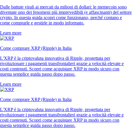
Dalle battute virali ai mercati da milioni di dollari: le memecoin sono
diventate uno dei fenomeni più imprevedibili (e affascinanti) del settore
crypto. In questa guida scopri come funzionano, perché contano e
come comprarle e gestirle in modo informato.
Learn more
Come comprare XRP (Ripple) in Italia
L'XRP è la criptovaluta innovativa di Ripple, progettata per
rivoluzionare i pagamenti transfrontalieri grazie a velocità elevate e
costi contenuti. Scopri come acquistare XRP in modo sicuro con
questa semplice guida passo dopo passo.
Learn more
Come comprare XRP (Ripple) in Italia
L'XRP è la criptovaluta innovativa di Ripple, progettata per
rivoluzionare i pagamenti transfrontalieri grazie a velocità elevate e
costi contenuti. Scopri come acquistare XRP in modo sicuro con
questa semplice guida passo dopo passo.