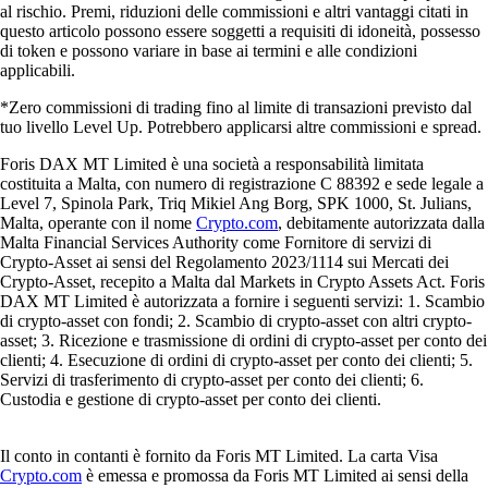
al rischio. Premi, riduzioni delle commissioni e altri vantaggi citati in
questo articolo possono essere soggetti a requisiti di idoneità, possesso
di token e possono variare in base ai termini e alle condizioni
applicabili.
*Zero commissioni di trading fino al limite di transazioni previsto dal
tuo livello Level Up. Potrebbero applicarsi altre commissioni e spread.
Foris DAX MT Limited è una società a responsabilità limitata
costituita a Malta, con numero di registrazione C 88392 e sede legale a
Level 7, Spinola Park, Triq Mikiel Ang Borg, SPK 1000, St. Julians,
Malta, operante con il nome
Crypto.com
, debitamente autorizzata dalla
Malta Financial Services Authority come Fornitore di servizi di
Crypto-Asset ai sensi del Regolamento 2023/1114 sui Mercati dei
Crypto-Asset, recepito a Malta dal Markets in Crypto Assets Act. Foris
DAX MT Limited è autorizzata a fornire i seguenti servizi: 1. Scambio
di crypto-asset con fondi; 2. Scambio di crypto-asset con altri crypto-
asset; 3. Ricezione e trasmissione di ordini di crypto-asset per conto dei
clienti; 4. Esecuzione di ordini di crypto-asset per conto dei clienti; 5.
Servizi di trasferimento di crypto-asset per conto dei clienti; 6.
Custodia e gestione di crypto-asset per conto dei clienti.
Il conto in contanti è fornito da Foris MT Limited. La carta Visa
Crypto.com
è emessa e promossa da Foris MT Limited ai sensi della