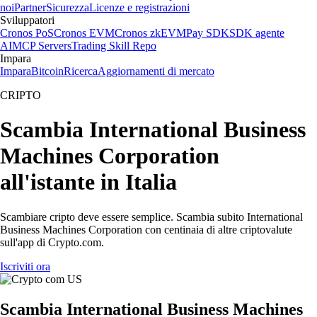
noi
Partner
Sicurezza
Licenze e registrazioni
Sviluppatori
Cronos PoS
Cronos EVM
Cronos zkEVM
Pay SDK
SDK agente
AI
MCP Servers
Trading Skill Repo
Impara
Impara
Bitcoin
Ricerca
Aggiornamenti di mercato
CRIPTO
Scambia International Business
Machines Corporation
all'istante in Italia
Scambiare cripto deve essere semplice. Scambia subito International
Business Machines Corporation con centinaia di altre criptovalute
sull'app di Crypto.com.
Iscriviti ora
Scambia International Business Machines