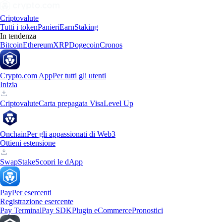
Criptovalute
Tutti i token
Panieri
Earn
Staking
In tendenza
Bitcoin
Ethereum
XRP
Dogecoin
Cronos
Crypto.com App
Per tutti gli utenti
Inizia
Criptovalute
Carta prepagata Visa
Level Up
Onchain
Per gli appassionati di Web3
Ottieni estensione
Swap
Stake
Scopri le dApp
Pay
Per esercenti
Registrazione esercente
Pay Terminal
Pay SDK
Plugin eCommerce
Pronostici