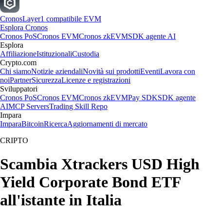
Cronos
Layer1 compatibile EVM
Esplora Cronos
Cronos PoS
Cronos EVM
Cronos zkEVM
SDK agente AI
Esplora
Affiliazione
Istituzionali
Custodia
Crypto.com
Chi siamo
Notizie aziendali
Novità sui prodotti
Eventi
Lavora con
noi
Partner
Sicurezza
Licenze e registrazioni
Sviluppatori
Cronos PoS
Cronos EVM
Cronos zkEVM
Pay SDK
SDK agente
AI
MCP Servers
Trading Skill Repo
Impara
Impara
Bitcoin
Ricerca
Aggiornamenti di mercato
CRIPTO
Scambia Xtrackers USD High
Yield Corporate Bond ETF
all'istante in Italia