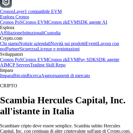
Cronos
Layer1 compatibile EVM
Esplora Cronos
Cronos PoS
Cronos EVM
Cronos zkEVM
SDK agente AI
Esplora
Affiliazione
Istituzionali
Custodia
Crypto.com
Chi siamo
Notizie aziendali
Novità sui prodotti
Eventi
Lavora con
noi
Partner
Sicurezza
Licenze e registrazioni
Sviluppatori
Cronos PoS
Cronos EVM
Cronos zkEVM
Pay SDK
SDK agente
AI
MCP Servers
Trading Skill Repo
Impara
Impara
Bitcoin
Ricerca
Aggiornamenti di mercato
CRIPTO
Scambia Hercules Capital, Inc.
all'istante in Italia
Scambiare cripto deve essere semplice. Scambia subito Hercules
Capital, Inc. con centinaia di altre criptovalute sull'app di Crypto.com.