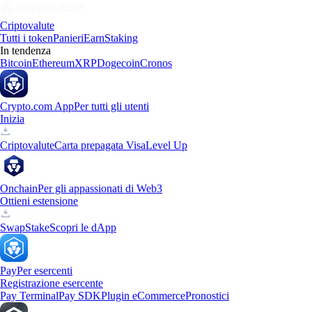
Criptovalute
Tutti i token
Panieri
Earn
Staking
In tendenza
Bitcoin
Ethereum
XRP
Dogecoin
Cronos
Crypto.com App
Per tutti gli utenti
Inizia
Criptovalute
Carta prepagata Visa
Level Up
Onchain
Per gli appassionati di Web3
Ottieni estensione
Swap
Stake
Scopri le dApp
Pay
Per esercenti
Registrazione esercente
Pay Terminal
Pay SDK
Plugin eCommerce
Pronostici