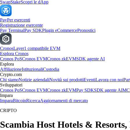
Swap
Stake
Scopri le dApp
Pay
Per esercenti
Registrazione esercente
Pay Terminal
Pay SDK
Plugin eCommerce
Pronostici
Cronos
Layer1 compatibile EVM
Esplora Cronos
Cronos PoS
Cronos EVM
Cronos zkEVM
SDK agente AI
Esplora
Affiliazione
Istituzionali
Custodia
Crypto.com
Chi siamo
Notizie aziendali
Novità sui prodotti
Eventi
Lavora con noi
Par
Sviluppatori
Cronos PoS
Cronos EVM
Cronos zkEVM
Pay SDK
SDK agente AI
MCP
Impara
Impara
Bitcoin
Ricerca
Aggiornamenti di mercato
CRIPTO
Scambia Host Hotels & Resorts, In