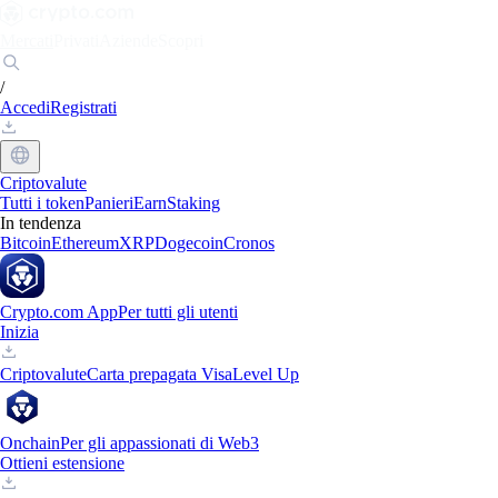
Mercati
Privati
Aziende
Scopri
/
Accedi
Registrati
Criptovalute
Tutti i token
Panieri
Earn
Staking
In tendenza
Bitcoin
Ethereum
XRP
Dogecoin
Cronos
Crypto.com App
Per tutti gli utenti
Inizia
Criptovalute
Carta prepagata Visa
Level Up
Onchain
Per gli appassionati di Web3
Ottieni estensione