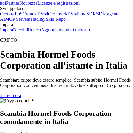
noi
Partner
Sicurezza
Licenze e registrazioni
Sviluppatori
Cronos PoS
Cronos EVM
Cronos zkEVM
Pay SDK
SDK agente
AI
MCP Servers
Trading Skill Repo
Impara
Impara
Bitcoin
Ricerca
Aggiornamenti di mercato
CRIPTO
Scambia Hormel Foods
Corporation all'istante in Italia
Scambiare cripto deve essere semplice. Scambia subito Hormel Foods
Corporation con centinaia di altre criptovalute sull'app di Crypto.com.
Iscriviti ora
Scambia Hormel Foods Corporation
comodamente in Italia