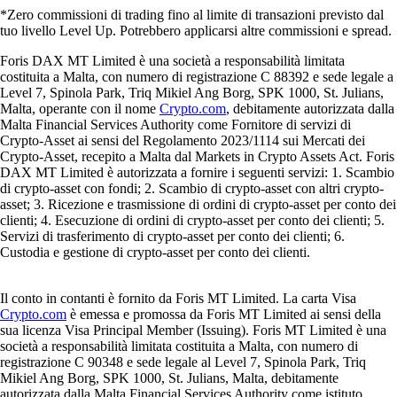
*Zero commissioni di trading fino al limite di transazioni previsto dal
tuo livello Level Up. Potrebbero applicarsi altre commissioni e spread.
Foris DAX MT Limited è una società a responsabilità limitata
costituita a Malta, con numero di registrazione C 88392 e sede legale a
Level 7, Spinola Park, Triq Mikiel Ang Borg, SPK 1000, St. Julians,
Malta, operante con il nome
Crypto.com
, debitamente autorizzata dalla
Malta Financial Services Authority come Fornitore di servizi di
Crypto-Asset ai sensi del Regolamento 2023/1114 sui Mercati dei
Crypto-Asset, recepito a Malta dal Markets in Crypto Assets Act. Foris
DAX MT Limited è autorizzata a fornire i seguenti servizi: 1. Scambio
di crypto-asset con fondi; 2. Scambio di crypto-asset con altri crypto-
asset; 3. Ricezione e trasmissione di ordini di crypto-asset per conto dei
clienti; 4. Esecuzione di ordini di crypto-asset per conto dei clienti; 5.
Servizi di trasferimento di crypto-asset per conto dei clienti; 6.
Custodia e gestione di crypto-asset per conto dei clienti.
Il conto in contanti è fornito da Foris MT Limited. La carta Visa
Crypto.com
è emessa e promossa da Foris MT Limited ai sensi della
sua licenza Visa Principal Member (Issuing). Foris MT Limited è una
società a responsabilità limitata costituita a Malta, con numero di
registrazione C 90348 e sede legale al Level 7, Spinola Park, Triq
Mikiel Ang Borg, SPK 1000, St. Julians, Malta, debitamente
autorizzata dalla Malta Financial Services Authority come istituto