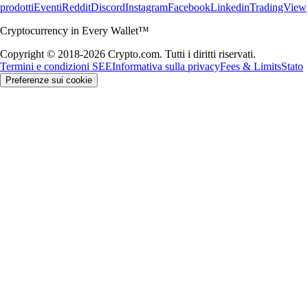
prodotti
Eventi
Reddit
Discord
Instagram
Facebook
Linkedin
TradingView
Cryptocurrency in Every Wallet™
Copyright © 2018-2026 Crypto.com. Tutti i diritti riservati.
Termini e condizioni SEE
Informativa sulla privacy
Fees & Limits
Stato
Preferenze sui cookie