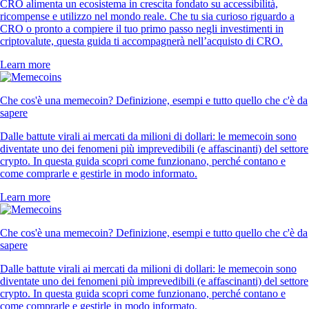
CRO alimenta un ecosistema in crescita fondato su accessibilità,
ricompense e utilizzo nel mondo reale. Che tu sia curioso riguardo a
CRO o pronto a compiere il tuo primo passo negli investimenti in
criptovalute, questa guida ti accompagnerà nell’acquisto di CRO.
Learn more
Che cos'è una memecoin? Definizione, esempi e tutto quello che c'è da
sapere
Dalle battute virali ai mercati da milioni di dollari: le memecoin sono
diventate uno dei fenomeni più imprevedibili (e affascinanti) del settore
crypto. In questa guida scopri come funzionano, perché contano e
come comprarle e gestirle in modo informato.
Learn more
Che cos'è una memecoin? Definizione, esempi e tutto quello che c'è da
sapere
Dalle battute virali ai mercati da milioni di dollari: le memecoin sono
diventate uno dei fenomeni più imprevedibili (e affascinanti) del settore
crypto. In questa guida scopri come funzionano, perché contano e
come comprarle e gestirle in modo informato.