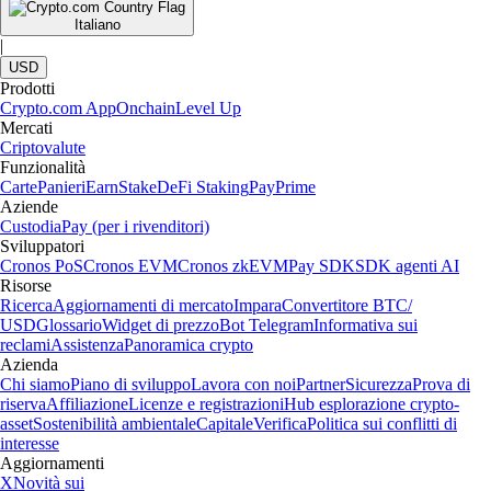
Italiano
|
USD
Prodotti
Crypto.com App
Onchain
Level Up
Mercati
Criptovalute
Funzionalità
Carte
Panieri
Earn
Stake
DeFi Staking
Pay
Prime
Aziende
Custodia
Pay (per i rivenditori)
Sviluppatori
Cronos PoS
Cronos EVM
Cronos zkEVM
Pay SDK
SDK agenti AI
Risorse
Ricerca
Aggiornamenti di mercato
Impara
Convertitore BTC/
USD
Glossario
Widget di prezzo
Bot Telegram
Informativa sui
reclami
Assistenza
Panoramica crypto
Azienda
Chi siamo
Piano di sviluppo
Lavora con noi
Partner
Sicurezza
Prova di
riserva
Affiliazione
Licenze e registrazioni
Hub esplorazione crypto-
asset
Sostenibilità ambientale
Capitale
Verifica
Politica sui conflitti di
interesse
Aggiornamenti
X
Novità sui