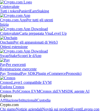
Criptovalute
Tutti i token
Panieri
Earn
Staking
Crypto.com App
Per tutti gli utenti
Inizia
Criptovalute
Carta prepagata Visa
Level Up
Onchain
Per gli appassionati di Web3
Ottieni estensione
Swap
Stake
Scopri le dApp
Pay
Per esercenti
Registrazione esercente
Pay Terminal
Pay SDK
Plugin eCommerce
Pronostici
Cronos
Layer1 compatibile EVM
Esplora Cronos
Cronos PoS
Cronos EVM
Cronos zkEVM
SDK agente AI
Esplora
Affiliazione
Istituzionali
Custodia
Crypto.com
Chi siamo
Notizie aziendali
Novità sui prodotti
Eventi
Lavora con