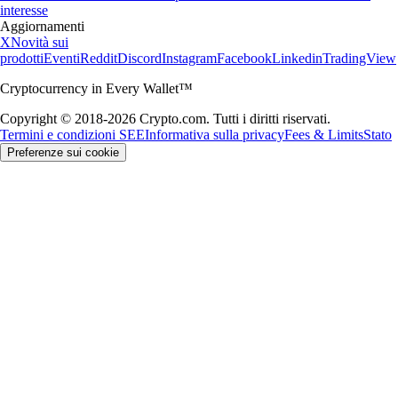
interesse
Aggiornamenti
X
Novità sui
prodotti
Eventi
Reddit
Discord
Instagram
Facebook
Linkedin
TradingView
Cryptocurrency in Every Wallet™
Copyright © 2018-2026 Crypto.com. Tutti i diritti riservati.
Termini e condizioni SEE
Informativa sulla privacy
Fees & Limits
Stato
Preferenze sui cookie