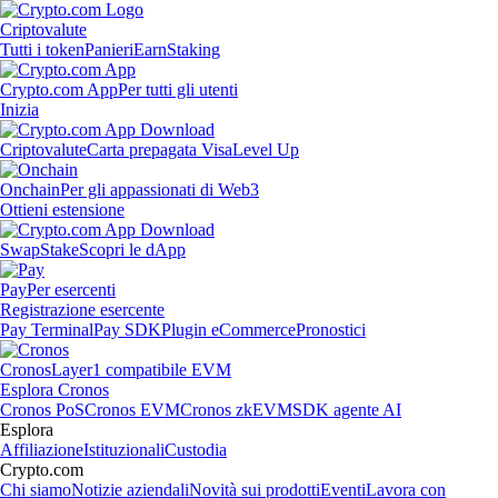
Criptovalute
Tutti i token
Panieri
Earn
Staking
Crypto.com App
Per tutti gli utenti
Inizia
Criptovalute
Carta prepagata Visa
Level Up
Onchain
Per gli appassionati di Web3
Ottieni estensione
Swap
Stake
Scopri le dApp
Pay
Per esercenti
Registrazione esercente
Pay Terminal
Pay SDK
Plugin eCommerce
Pronostici
Cronos
Layer1 compatibile EVM
Esplora Cronos
Cronos PoS
Cronos EVM
Cronos zkEVM
SDK agente AI
Esplora
Affiliazione
Istituzionali
Custodia
Crypto.com
Chi siamo
Notizie aziendali
Novità sui prodotti
Eventi
Lavora con