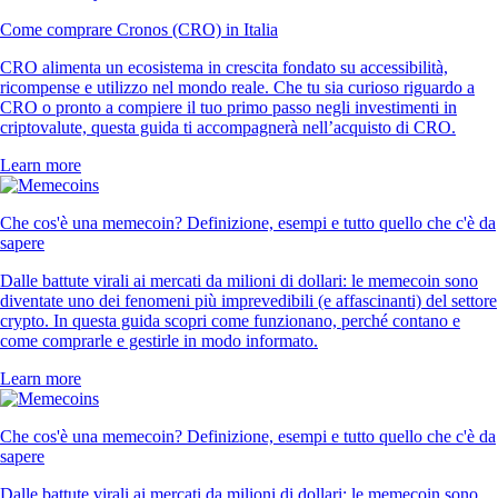
Come comprare Cronos (CRO) in Italia
CRO alimenta un ecosistema in crescita fondato su accessibilità,
ricompense e utilizzo nel mondo reale. Che tu sia curioso riguardo a
CRO o pronto a compiere il tuo primo passo negli investimenti in
criptovalute, questa guida ti accompagnerà nell’acquisto di CRO.
Learn more
Che cos'è una memecoin? Definizione, esempi e tutto quello che c'è da
sapere
Dalle battute virali ai mercati da milioni di dollari: le memecoin sono
diventate uno dei fenomeni più imprevedibili (e affascinanti) del settore
crypto. In questa guida scopri come funzionano, perché contano e
come comprarle e gestirle in modo informato.
Learn more
Che cos'è una memecoin? Definizione, esempi e tutto quello che c'è da
sapere
Dalle battute virali ai mercati da milioni di dollari: le memecoin sono