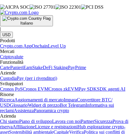
Italiano
|
USD
Prodotti
Crypto.com App
Onchain
Level Up
Mercati
Criptovalute
Funzionalità
Carte
Panieri
Earn
Stake
DeFi Staking
Pay
Prime
Aziende
Custodia
Pay (per i rivenditori)
Sviluppatori
Cronos PoS
Cronos EVM
Cronos zkEVM
Pay SDK
SDK agenti AI
Risorse
Ricerca
Aggiornamenti di mercato
Impara
Convertitore BTC/
USD
Glossario
Widget di prezzo
Bot Telegram
Informativa sui
reclami
Assistenza
Panoramica crypto
Azienda
Chi siamo
Piano di sviluppo
Lavora con noi
Partner
Sicurezza
Prova di
riserva
Affiliazione
Licenze e registrazioni
Hub esplorazione crypto-
asset
Sostenibilità ambientale
Capitale
Verifica
Politica sui conflitti di