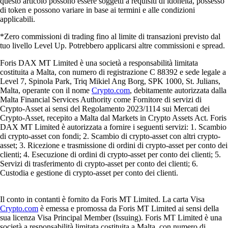
questo articolo possono essere soggetti a requisiti di idoneità, possesso
di token e possono variare in base ai termini e alle condizioni
applicabili.
*Zero commissioni di trading fino al limite di transazioni previsto dal
tuo livello Level Up. Potrebbero applicarsi altre commissioni e spread.
Foris DAX MT Limited è una società a responsabilità limitata
costituita a Malta, con numero di registrazione C 88392 e sede legale a
Level 7, Spinola Park, Triq Mikiel Ang Borg, SPK 1000, St. Julians,
Malta, operante con il nome
Crypto.com
, debitamente autorizzata dalla
Malta Financial Services Authority come Fornitore di servizi di
Crypto-Asset ai sensi del Regolamento 2023/1114 sui Mercati dei
Crypto-Asset, recepito a Malta dal Markets in Crypto Assets Act. Foris
DAX MT Limited è autorizzata a fornire i seguenti servizi: 1. Scambio
di crypto-asset con fondi; 2. Scambio di crypto-asset con altri crypto-
asset; 3. Ricezione e trasmissione di ordini di crypto-asset per conto dei
clienti; 4. Esecuzione di ordini di crypto-asset per conto dei clienti; 5.
Servizi di trasferimento di crypto-asset per conto dei clienti; 6.
Custodia e gestione di crypto-asset per conto dei clienti.
Il conto in contanti è fornito da Foris MT Limited. La carta Visa
Crypto.com
è emessa e promossa da Foris MT Limited ai sensi della
sua licenza Visa Principal Member (Issuing). Foris MT Limited è una
società a responsabilità limitata costituita a Malta, con numero di