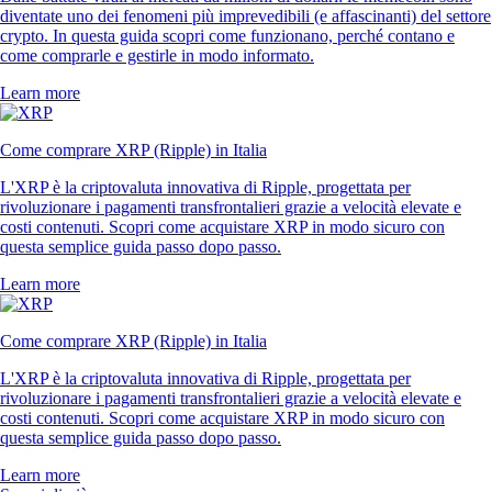
diventate uno dei fenomeni più imprevedibili (e affascinanti) del settore
crypto. In questa guida scopri come funzionano, perché contano e
come comprarle e gestirle in modo informato.
Learn more
Come comprare XRP (Ripple) in Italia
L'XRP è la criptovaluta innovativa di Ripple, progettata per
rivoluzionare i pagamenti transfrontalieri grazie a velocità elevate e
costi contenuti. Scopri come acquistare XRP in modo sicuro con
questa semplice guida passo dopo passo.
Learn more
Come comprare XRP (Ripple) in Italia
L'XRP è la criptovaluta innovativa di Ripple, progettata per
rivoluzionare i pagamenti transfrontalieri grazie a velocità elevate e
costi contenuti. Scopri come acquistare XRP in modo sicuro con
questa semplice guida passo dopo passo.
Learn more