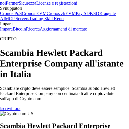
noi
Partner
Sicurezza
Licenze e registrazioni
Sviluppatori
Cronos PoS
Cronos EVM
Cronos zkEVM
Pay SDK
SDK agente
AI
MCP Servers
Trading Skill Repo
Impara
Impara
Bitcoin
Ricerca
Aggiornamenti di mercato
CRIPTO
Scambia Hewlett Packard
Enterprise Company all'istante
in Italia
Scambiare cripto deve essere semplice. Scambia subito Hewlett
Packard Enterprise Company con centinaia di altre criptovalute
sull'app di Crypto.com.
Iscriviti ora
Scambia Hewlett Packard Enterprise