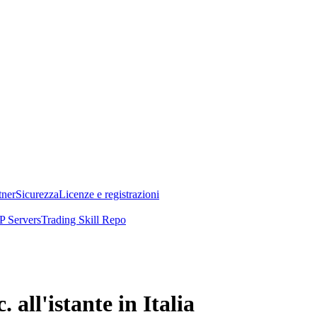
tner
Sicurezza
Licenze e registrazioni
 Servers
Trading Skill Repo
all'istante in Italia