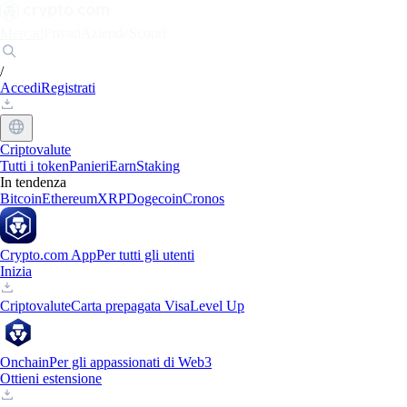
Mercati
Privati
Aziende
Scopri
/
Accedi
Registrati
Criptovalute
Tutti i token
Panieri
Earn
Staking
In tendenza
Bitcoin
Ethereum
XRP
Dogecoin
Cronos
Crypto.com App
Per tutti gli utenti
Inizia
Criptovalute
Carta prepagata Visa
Level Up
Onchain
Per gli appassionati di Web3
Ottieni estensione