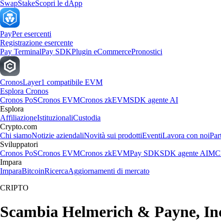
Swap
Stake
Scopri le dApp
Pay
Per esercenti
Registrazione esercente
Pay Terminal
Pay SDK
Plugin eCommerce
Pronostici
Cronos
Layer1 compatibile EVM
Esplora Cronos
Cronos PoS
Cronos EVM
Cronos zkEVM
SDK agente AI
Esplora
Affiliazione
Istituzionali
Custodia
Crypto.com
Chi siamo
Notizie aziendali
Novità sui prodotti
Eventi
Lavora con noi
Par
Sviluppatori
Cronos PoS
Cronos EVM
Cronos zkEVM
Pay SDK
SDK agente AI
MCP
Impara
Impara
Bitcoin
Ricerca
Aggiornamenti di mercato
CRIPTO
Scambia Helmerich & Payne, Inc. 