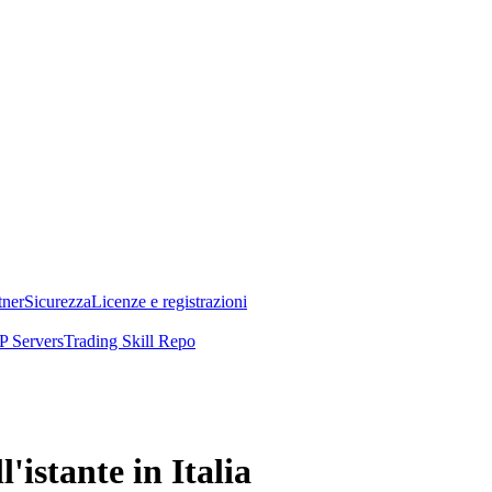
tner
Sicurezza
Licenze e registrazioni
 Servers
Trading Skill Repo
istante in Italia