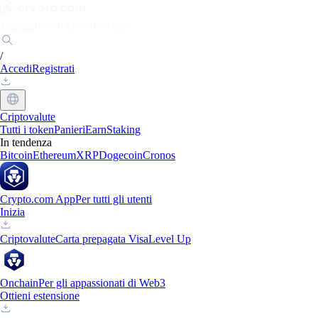
Mercati
Privati
Aziende
Scopri
/
Accedi
Registrati
Criptovalute
Tutti i token
Panieri
Earn
Staking
In tendenza
Bitcoin
Ethereum
XRP
Dogecoin
Cronos
Crypto.com App
Per tutti gli utenti
Inizia
Criptovalute
Carta prepagata Visa
Level Up
Onchain
Per gli appassionati di Web3
Ottieni estensione