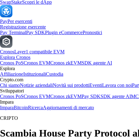
Swap
Stake
Scopri le dApp
Pay
Per esercenti
Registrazione esercente
Pay Terminal
Pay SDK
Plugin eCommerce
Pronostici
Cronos
Layer1 compatibile EVM
Esplora Cronos
Cronos PoS
Cronos EVM
Cronos zkEVM
SDK agente AI
Esplora
Affiliazione
Istituzionali
Custodia
Crypto.com
Chi siamo
Notizie aziendali
Novità sui prodotti
Eventi
Lavora con noi
Par
Sviluppatori
Cronos PoS
Cronos EVM
Cronos zkEVM
Pay SDK
SDK agente AI
MCP
Impara
Impara
Bitcoin
Ricerca
Aggiornamenti di mercato
CRIPTO
Scambia House Party Protocol all'