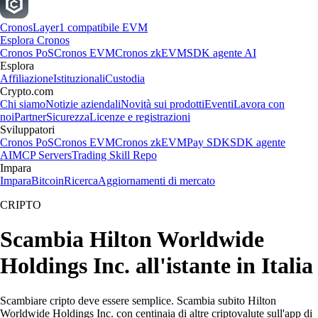
Cronos
Layer1 compatibile EVM
Esplora Cronos
Cronos PoS
Cronos EVM
Cronos zkEVM
SDK agente AI
Esplora
Affiliazione
Istituzionali
Custodia
Crypto.com
Chi siamo
Notizie aziendali
Novità sui prodotti
Eventi
Lavora con
noi
Partner
Sicurezza
Licenze e registrazioni
Sviluppatori
Cronos PoS
Cronos EVM
Cronos zkEVM
Pay SDK
SDK agente
AI
MCP Servers
Trading Skill Repo
Impara
Impara
Bitcoin
Ricerca
Aggiornamenti di mercato
CRIPTO
Scambia Hilton Worldwide
Holdings Inc. all'istante in Italia
Scambiare cripto deve essere semplice. Scambia subito Hilton
Worldwide Holdings Inc. con centinaia di altre criptovalute sull'app di