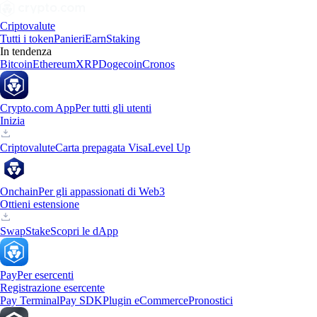
Criptovalute
Tutti i token
Panieri
Earn
Staking
In tendenza
Bitcoin
Ethereum
XRP
Dogecoin
Cronos
Crypto.com App
Per tutti gli utenti
Inizia
Criptovalute
Carta prepagata Visa
Level Up
Onchain
Per gli appassionati di Web3
Ottieni estensione
Swap
Stake
Scopri le dApp
Pay
Per esercenti
Registrazione esercente
Pay Terminal
Pay SDK
Plugin eCommerce
Pronostici