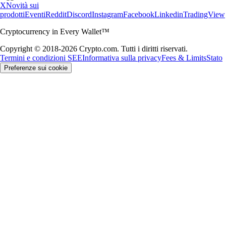
X
Novità sui
prodotti
Eventi
Reddit
Discord
Instagram
Facebook
Linkedin
TradingView
Cryptocurrency in Every Wallet™
Copyright © 2018-2026 Crypto.com. Tutti i diritti riservati.
Termini e condizioni SEE
Informativa sulla privacy
Fees & Limits
Stato
Preferenze sui cookie