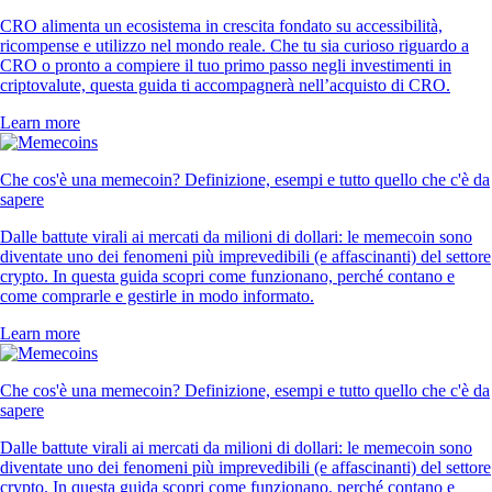
CRO alimenta un ecosistema in crescita fondato su accessibilità,
ricompense e utilizzo nel mondo reale. Che tu sia curioso riguardo a
CRO o pronto a compiere il tuo primo passo negli investimenti in
criptovalute, questa guida ti accompagnerà nell’acquisto di CRO.
Learn more
Che cos'è una memecoin? Definizione, esempi e tutto quello che c'è da
sapere
Dalle battute virali ai mercati da milioni di dollari: le memecoin sono
diventate uno dei fenomeni più imprevedibili (e affascinanti) del settore
crypto. In questa guida scopri come funzionano, perché contano e
come comprarle e gestirle in modo informato.
Learn more
Che cos'è una memecoin? Definizione, esempi e tutto quello che c'è da
sapere
Dalle battute virali ai mercati da milioni di dollari: le memecoin sono
diventate uno dei fenomeni più imprevedibili (e affascinanti) del settore
crypto. In questa guida scopri come funzionano, perché contano e