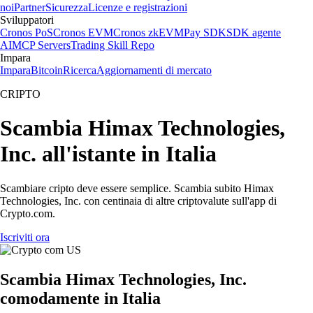
noi
Partner
Sicurezza
Licenze e registrazioni
Sviluppatori
Cronos PoS
Cronos EVM
Cronos zkEVM
Pay SDK
SDK agente
AI
MCP Servers
Trading Skill Repo
Impara
Impara
Bitcoin
Ricerca
Aggiornamenti di mercato
CRIPTO
Scambia Himax Technologies,
Inc. all'istante in Italia
Scambiare cripto deve essere semplice. Scambia subito Himax
Technologies, Inc. con centinaia di altre criptovalute sull'app di
Crypto.com.
Iscriviti ora
Scambia Himax Technologies, Inc.
comodamente in Italia