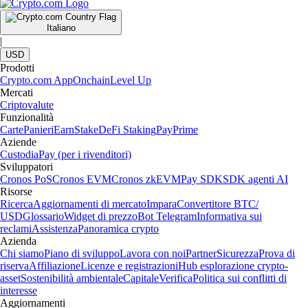
Italiano
|
USD
Prodotti
Crypto.com App
Onchain
Level Up
Mercati
Criptovalute
Funzionalità
Carte
Panieri
Earn
Stake
DeFi Staking
Pay
Prime
Aziende
Custodia
Pay (per i rivenditori)
Sviluppatori
Cronos PoS
Cronos EVM
Cronos zkEVM
Pay SDK
SDK agenti AI
Risorse
Ricerca
Aggiornamenti di mercato
Impara
Convertitore BTC/
USD
Glossario
Widget di prezzo
Bot Telegram
Informativa sui
reclami
Assistenza
Panoramica crypto
Azienda
Chi siamo
Piano di sviluppo
Lavora con noi
Partner
Sicurezza
Prova di
riserva
Affiliazione
Licenze e registrazioni
Hub esplorazione crypto-
asset
Sostenibilità ambientale
Capitale
Verifica
Politica sui conflitti di
interesse
Aggiornamenti