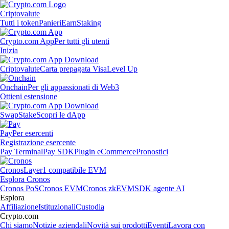
Criptovalute
Tutti i token
Panieri
Earn
Staking
Crypto.com App
Per tutti gli utenti
Inizia
Criptovalute
Carta prepagata Visa
Level Up
Onchain
Per gli appassionati di Web3
Ottieni estensione
Swap
Stake
Scopri le dApp
Pay
Per esercenti
Registrazione esercente
Pay Terminal
Pay SDK
Plugin eCommerce
Pronostici
Cronos
Layer1 compatibile EVM
Esplora Cronos
Cronos PoS
Cronos EVM
Cronos zkEVM
SDK agente AI
Esplora
Affiliazione
Istituzionali
Custodia
Crypto.com
Chi siamo
Notizie aziendali
Novità sui prodotti
Eventi
Lavora con