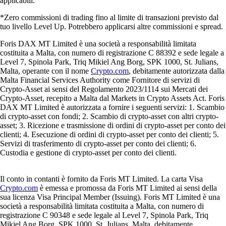
applicabili.
*Zero commissioni di trading fino al limite di transazioni previsto dal
tuo livello Level Up. Potrebbero applicarsi altre commissioni e spread.
Foris DAX MT Limited è una società a responsabilità limitata
costituita a Malta, con numero di registrazione C 88392 e sede legale a
Level 7, Spinola Park, Triq Mikiel Ang Borg, SPK 1000, St. Julians,
Malta, operante con il nome
Crypto.com
, debitamente autorizzata dalla
Malta Financial Services Authority come Fornitore di servizi di
Crypto-Asset ai sensi del Regolamento 2023/1114 sui Mercati dei
Crypto-Asset, recepito a Malta dal Markets in Crypto Assets Act. Foris
DAX MT Limited è autorizzata a fornire i seguenti servizi: 1. Scambio
di crypto-asset con fondi; 2. Scambio di crypto-asset con altri crypto-
asset; 3. Ricezione e trasmissione di ordini di crypto-asset per conto dei
clienti; 4. Esecuzione di ordini di crypto-asset per conto dei clienti; 5.
Servizi di trasferimento di crypto-asset per conto dei clienti; 6.
Custodia e gestione di crypto-asset per conto dei clienti.
Il conto in contanti è fornito da Foris MT Limited. La carta Visa
Crypto.com
è emessa e promossa da Foris MT Limited ai sensi della
sua licenza Visa Principal Member (Issuing). Foris MT Limited è una
società a responsabilità limitata costituita a Malta, con numero di
registrazione C 90348 e sede legale al Level 7, Spinola Park, Triq
Mikiel Ang Borg, SPK 1000, St. Julians, Malta, debitamente