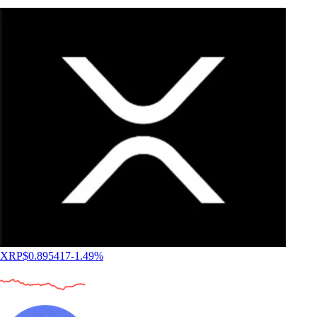
XRP
$
0.895417
-1.49
%