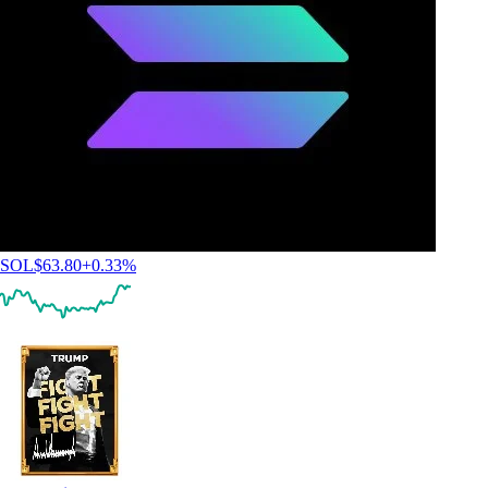
SOL
$
63.80
+
0.33
%