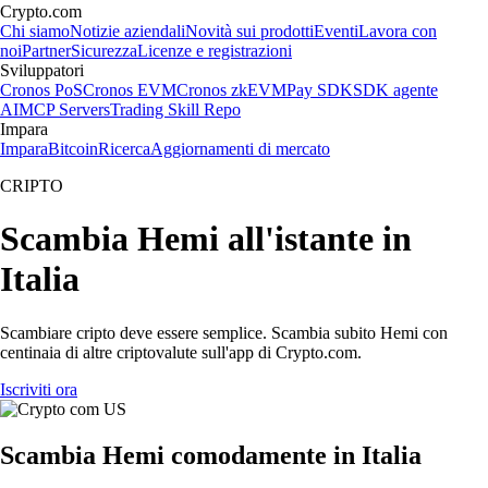
Crypto.com
Chi siamo
Notizie aziendali
Novità sui prodotti
Eventi
Lavora con
noi
Partner
Sicurezza
Licenze e registrazioni
Sviluppatori
Cronos PoS
Cronos EVM
Cronos zkEVM
Pay SDK
SDK agente
AI
MCP Servers
Trading Skill Repo
Impara
Impara
Bitcoin
Ricerca
Aggiornamenti di mercato
CRIPTO
Scambia Hemi all'istante in
Italia
Scambiare cripto deve essere semplice. Scambia subito Hemi con
centinaia di altre criptovalute sull'app di Crypto.com.
Iscriviti ora
Scambia Hemi comodamente in Italia