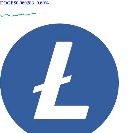
DOGE
$
0.060283
+
0.69
%