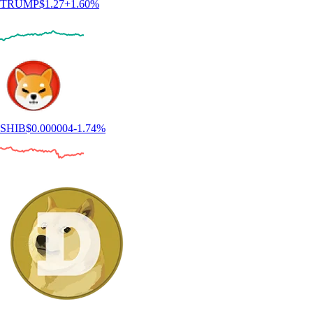
TRUMP
$
1.27
+
1.60
%
SHIB
$
0.000004
-1.74
%