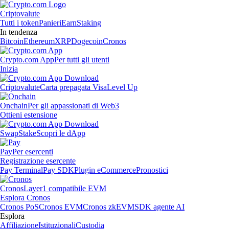
Criptovalute
Tutti i token
Panieri
Earn
Staking
In tendenza
Bitcoin
Ethereum
XRP
Dogecoin
Cronos
Crypto.com App
Per tutti gli utenti
Inizia
Criptovalute
Carta prepagata Visa
Level Up
Onchain
Per gli appassionati di Web3
Ottieni estensione
Swap
Stake
Scopri le dApp
Pay
Per esercenti
Registrazione esercente
Pay Terminal
Pay SDK
Plugin eCommerce
Pronostici
Cronos
Layer1 compatibile EVM
Esplora Cronos
Cronos PoS
Cronos EVM
Cronos zkEVM
SDK agente AI
Esplora
Affiliazione
Istituzionali
Custodia