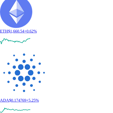
ETH
$
1,660.54
+
0.62
%
ADA
$
0.174769
+
5.25
%