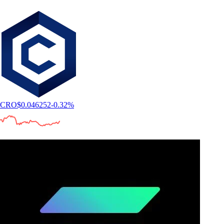
CRO
$
0.046252
-0.32
%