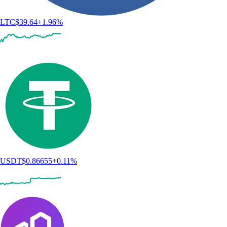
LTC
$
39.64
+
1.96
%
USDT
$
0.86655
+
0.11
%