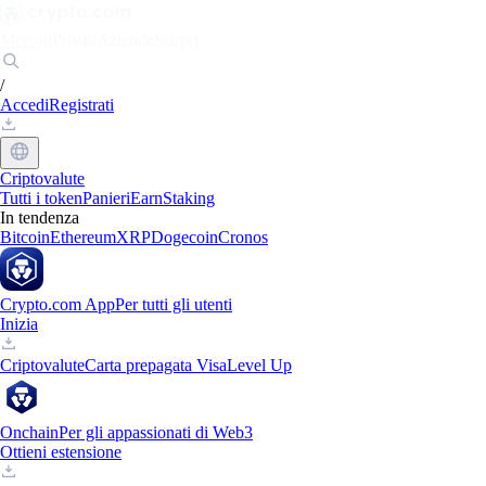
Mercati
Privati
Aziende
Scopri
/
Accedi
Registrati
Criptovalute
Tutti i token
Panieri
Earn
Staking
In tendenza
Bitcoin
Ethereum
XRP
Dogecoin
Cronos
Crypto.com App
Per tutti gli utenti
Inizia
Criptovalute
Carta prepagata Visa
Level Up
Onchain
Per gli appassionati di Web3
Ottieni estensione