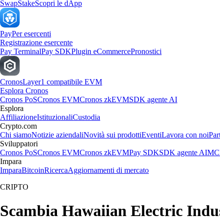
Swap
Stake
Scopri le dApp
Pay
Per esercenti
Registrazione esercente
Pay Terminal
Pay SDK
Plugin eCommerce
Pronostici
Cronos
Layer1 compatibile EVM
Esplora Cronos
Cronos PoS
Cronos EVM
Cronos zkEVM
SDK agente AI
Esplora
Affiliazione
Istituzionali
Custodia
Crypto.com
Chi siamo
Notizie aziendali
Novità sui prodotti
Eventi
Lavora con noi
Par
Sviluppatori
Cronos PoS
Cronos EVM
Cronos zkEVM
Pay SDK
SDK agente AI
MCP
Impara
Impara
Bitcoin
Ricerca
Aggiornamenti di mercato
CRIPTO
Scambia Hawaiian Electric Industr