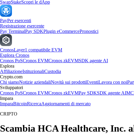
Swap
Stake
Scopri le dApp
Pay
Per esercenti
Registrazione esercente
Pay Terminal
Pay SDK
Plugin eCommerce
Pronostici
Cronos
Layer1 compatibile EVM
Esplora Cronos
Cronos PoS
Cronos EVM
Cronos zkEVM
SDK agente AI
Esplora
Affiliazione
Istituzionali
Custodia
Crypto.com
Chi siamo
Notizie aziendali
Novità sui prodotti
Eventi
Lavora con noi
Par
Sviluppatori
Cronos PoS
Cronos EVM
Cronos zkEVM
Pay SDK
SDK agente AI
MCP
Impara
Impara
Bitcoin
Ricerca
Aggiornamenti di mercato
CRIPTO
Scambia HCA Healthcare, Inc. all