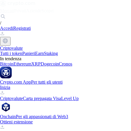
Mercati
Privati
Aziende
Scopri
/
Accedi
Registrati
Criptovalute
Tutti i token
Panieri
Earn
Staking
In tendenza
Bitcoin
Ethereum
XRP
Dogecoin
Cronos
Crypto.com App
Per tutti gli utenti
Inizia
Criptovalute
Carta prepagata Visa
Level Up
Onchain
Per gli appassionati di Web3
Ottieni estensione