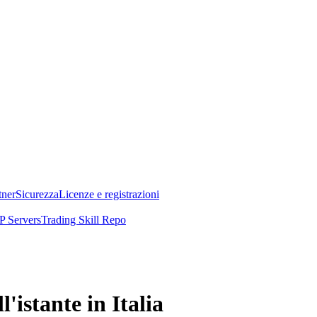
tner
Sicurezza
Licenze e registrazioni
 Servers
Trading Skill Repo
'istante in Italia