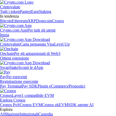
Criptovalute
Tutti i token
Panieri
Earn
Staking
In tendenza
Bitcoin
Ethereum
XRP
Dogecoin
Cronos
Crypto.com App
Per tutti gli utenti
Inizia
Criptovalute
Carta prepagata Visa
Level Up
Onchain
Per gli appassionati di Web3
Ottieni estensione
Swap
Stake
Scopri le dApp
Pay
Per esercenti
Registrazione esercente
Pay Terminal
Pay SDK
Plugin eCommerce
Pronostici
Cronos
Layer1 compatibile EVM
Esplora Cronos
Cronos PoS
Cronos EVM
Cronos zkEVM
SDK agente AI
Esplora
Affiliazione
Istituzionali
Custodia