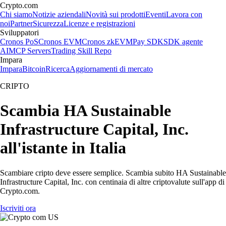
Crypto.com
Chi siamo
Notizie aziendali
Novità sui prodotti
Eventi
Lavora con
noi
Partner
Sicurezza
Licenze e registrazioni
Sviluppatori
Cronos PoS
Cronos EVM
Cronos zkEVM
Pay SDK
SDK agente
AI
MCP Servers
Trading Skill Repo
Impara
Impara
Bitcoin
Ricerca
Aggiornamenti di mercato
CRIPTO
Scambia HA Sustainable
Infrastructure Capital, Inc.
all'istante in Italia
Scambiare cripto deve essere semplice. Scambia subito HA Sustainable
Infrastructure Capital, Inc. con centinaia di altre criptovalute sull'app di
Crypto.com.
Iscriviti ora