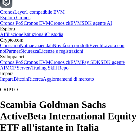
Cronos
Layer1 compatibile EVM
Esplora Cronos
Cronos PoS
Cronos EVM
Cronos zkEVM
SDK agente AI
Esplora
Affiliazione
Istituzionali
Custodia
Crypto.com
Chi siamo
Notizie aziendali
Novità sui prodotti
Eventi
Lavora con
noi
Partner
Sicurezza
Licenze e registrazioni
Sviluppatori
Cronos PoS
Cronos EVM
Cronos zkEVM
Pay SDK
SDK agente
AI
MCP Servers
Trading Skill Repo
Impara
Impara
Bitcoin
Ricerca
Aggiornamenti di mercato
CRIPTO
Scambia Goldman Sachs
ActiveBeta International Equity
ETF all'istante in Italia