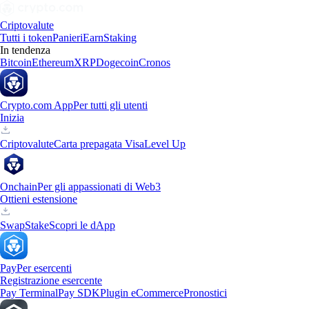
Criptovalute
Tutti i token
Panieri
Earn
Staking
In tendenza
Bitcoin
Ethereum
XRP
Dogecoin
Cronos
Crypto.com App
Per tutti gli utenti
Inizia
Criptovalute
Carta prepagata Visa
Level Up
Onchain
Per gli appassionati di Web3
Ottieni estensione
Swap
Stake
Scopri le dApp
Pay
Per esercenti
Registrazione esercente
Pay Terminal
Pay SDK
Plugin eCommerce
Pronostici