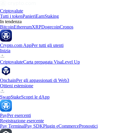
Criptovalute
Tutti i token
Panieri
Earn
Staking
In tendenza
Bitcoin
Ethereum
XRP
Dogecoin
Cronos
Crypto.com App
Per tutti gli utenti
Inizia
Criptovalute
Carta prepagata Visa
Level Up
Onchain
Per gli appassionati di Web3
Ottieni estensione
Swap
Stake
Scopri le dApp
Pay
Per esercenti
Registrazione esercente
Pay Terminal
Pay SDK
Plugin eCommerce
Pronostici