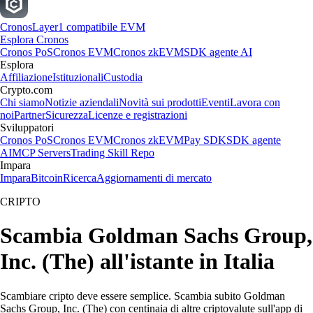
Cronos
Layer1 compatibile EVM
Esplora Cronos
Cronos PoS
Cronos EVM
Cronos zkEVM
SDK agente AI
Esplora
Affiliazione
Istituzionali
Custodia
Crypto.com
Chi siamo
Notizie aziendali
Novità sui prodotti
Eventi
Lavora con
noi
Partner
Sicurezza
Licenze e registrazioni
Sviluppatori
Cronos PoS
Cronos EVM
Cronos zkEVM
Pay SDK
SDK agente
AI
MCP Servers
Trading Skill Repo
Impara
Impara
Bitcoin
Ricerca
Aggiornamenti di mercato
CRIPTO
Scambia Goldman Sachs Group,
Inc. (The) all'istante in Italia
Scambiare cripto deve essere semplice. Scambia subito Goldman
Sachs Group, Inc. (The) con centinaia di altre criptovalute sull'app di