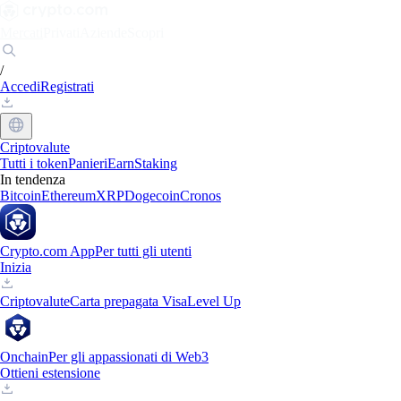
Mercati
Privati
Aziende
Scopri
/
Accedi
Registrati
Criptovalute
Tutti i token
Panieri
Earn
Staking
In tendenza
Bitcoin
Ethereum
XRP
Dogecoin
Cronos
Crypto.com App
Per tutti gli utenti
Inizia
Criptovalute
Carta prepagata Visa
Level Up
Onchain
Per gli appassionati di Web3
Ottieni estensione