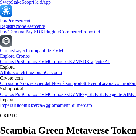
Swap
Stake
Scopri le dApp
Pay
Per esercenti
Registrazione esercente
Pay Terminal
Pay SDK
Plugin eCommerce
Pronostici
Cronos
Layer1 compatibile EVM
Esplora Cronos
Cronos PoS
Cronos EVM
Cronos zkEVM
SDK agente AI
Esplora
Affiliazione
Istituzionali
Custodia
Crypto.com
Chi siamo
Notizie aziendali
Novità sui prodotti
Eventi
Lavora con noi
Par
Sviluppatori
Cronos PoS
Cronos EVM
Cronos zkEVM
Pay SDK
SDK agente AI
MCP
Impara
Impara
Bitcoin
Ricerca
Aggiornamenti di mercato
CRIPTO
Scambia Green Metaverse Token al