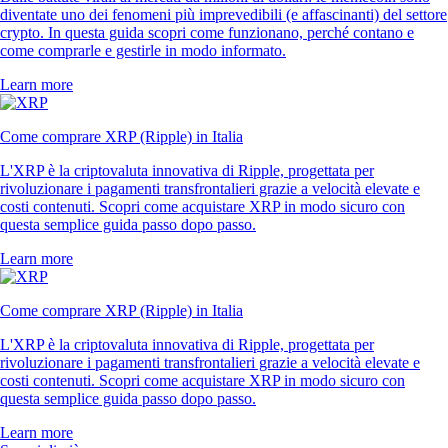
diventate uno dei fenomeni più imprevedibili (e affascinanti) del settore
crypto. In questa guida scopri come funzionano, perché contano e
come comprarle e gestirle in modo informato.
Learn more
Come comprare XRP (Ripple) in Italia
L'XRP è la criptovaluta innovativa di Ripple, progettata per
rivoluzionare i pagamenti transfrontalieri grazie a velocità elevate e
costi contenuti. Scopri come acquistare XRP in modo sicuro con
questa semplice guida passo dopo passo.
Learn more
Come comprare XRP (Ripple) in Italia
L'XRP è la criptovaluta innovativa di Ripple, progettata per
rivoluzionare i pagamenti transfrontalieri grazie a velocità elevate e
costi contenuti. Scopri come acquistare XRP in modo sicuro con
questa semplice guida passo dopo passo.
Learn more