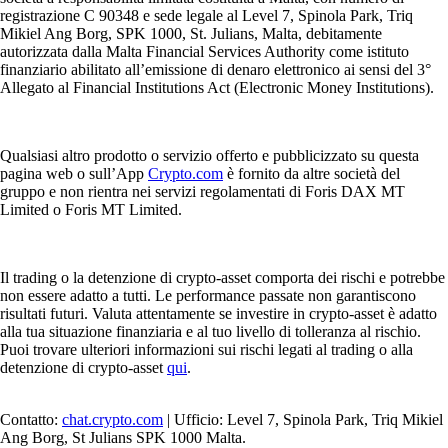
registrazione C 90348 e sede legale al Level 7, Spinola Park, Triq
Mikiel Ang Borg, SPK 1000, St. Julians, Malta, debitamente
autorizzata dalla Malta Financial Services Authority come istituto
finanziario abilitato all’emissione di denaro elettronico ai sensi del 3°
Allegato al Financial Institutions Act (Electronic Money Institutions).
Qualsiasi altro prodotto o servizio offerto e pubblicizzato su questa
pagina web o sull’App
Crypto.com
è fornito da altre società del
gruppo e non rientra nei servizi regolamentati di Foris DAX MT
Limited o Foris MT Limited.
Il trading o la detenzione di crypto-asset comporta dei rischi e potrebbe
non essere adatto a tutti. Le performance passate non garantiscono
risultati futuri. Valuta attentamente se investire in crypto-asset è adatto
alla tua situazione finanziaria e al tuo livello di tolleranza al rischio.
Puoi trovare ulteriori informazioni sui rischi legati al trading o alla
detenzione di crypto-asset
qui
.
Contatto:
chat.crypto.com
| Ufficio: Level 7, Spinola Park, Triq Mikiel
Ang Borg, St Julians SPK 1000 Malta.