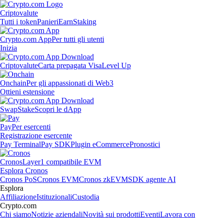
Criptovalute
Tutti i token
Panieri
Earn
Staking
Crypto.com App
Per tutti gli utenti
Inizia
Criptovalute
Carta prepagata Visa
Level Up
Onchain
Per gli appassionati di Web3
Ottieni estensione
Swap
Stake
Scopri le dApp
Pay
Per esercenti
Registrazione esercente
Pay Terminal
Pay SDK
Plugin eCommerce
Pronostici
Cronos
Layer1 compatibile EVM
Esplora Cronos
Cronos PoS
Cronos EVM
Cronos zkEVM
SDK agente AI
Esplora
Affiliazione
Istituzionali
Custodia
Crypto.com
Chi siamo
Notizie aziendali
Novità sui prodotti
Eventi
Lavora con