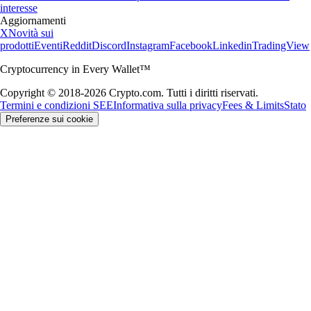
interesse
Aggiornamenti
X
Novità sui
prodotti
Eventi
Reddit
Discord
Instagram
Facebook
Linkedin
TradingView
Cryptocurrency in Every Wallet™
Copyright © 2018-2026 Crypto.com. Tutti i diritti riservati.
Termini e condizioni SEE
Informativa sulla privacy
Fees & Limits
Stato
Preferenze sui cookie