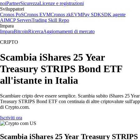
noi
Partner
Sicurezza
Licenze e registrazioni
Sviluppatori
Cronos PoS
Cronos EVM
Cronos zkEVM
Pay SDK
SDK agente
AI
MCP Servers
Trading Skill Repo
Impara
Impara
Bitcoin
Ricerca
Aggiornamenti di mercato
CRIPTO
Scambia iShares 25 Year
Treasury STRIPS Bond ETF
all'istante in Italia
Scambiare cripto deve essere semplice. Scambia subito iShares 25 Year
Treasury STRIPS Bond ETF con centinaia di altre criptovalute sull'app
di Crypto.com.
Iscriviti ora
Scambia iShares 25 Year Treasury STRIPS