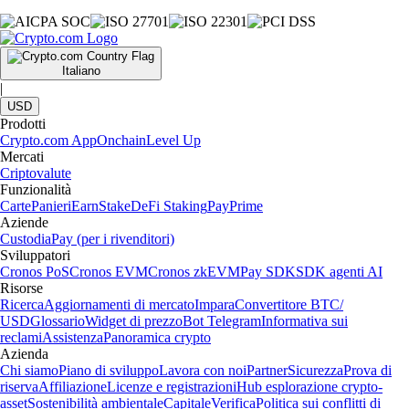
Italiano
|
USD
Prodotti
Crypto.com App
Onchain
Level Up
Mercati
Criptovalute
Funzionalità
Carte
Panieri
Earn
Stake
DeFi Staking
Pay
Prime
Aziende
Custodia
Pay (per i rivenditori)
Sviluppatori
Cronos PoS
Cronos EVM
Cronos zkEVM
Pay SDK
SDK agenti AI
Risorse
Ricerca
Aggiornamenti di mercato
Impara
Convertitore BTC/
USD
Glossario
Widget di prezzo
Bot Telegram
Informativa sui
reclami
Assistenza
Panoramica crypto
Azienda
Chi siamo
Piano di sviluppo
Lavora con noi
Partner
Sicurezza
Prova di
riserva
Affiliazione
Licenze e registrazioni
Hub esplorazione crypto-
asset
Sostenibilità ambientale
Capitale
Verifica
Politica sui conflitti di