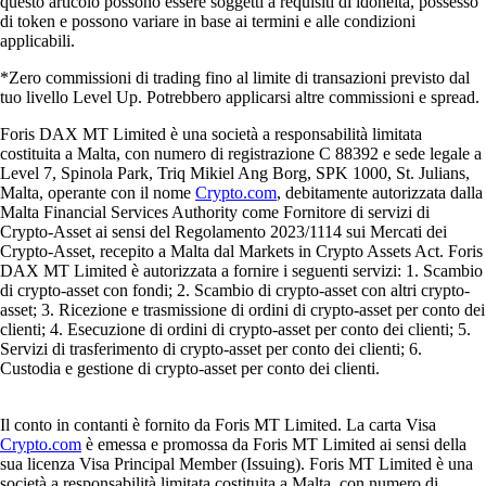
questo articolo possono essere soggetti a requisiti di idoneità, possesso
di token e possono variare in base ai termini e alle condizioni
applicabili.
*Zero commissioni di trading fino al limite di transazioni previsto dal
tuo livello Level Up. Potrebbero applicarsi altre commissioni e spread.
Foris DAX MT Limited è una società a responsabilità limitata
costituita a Malta, con numero di registrazione C 88392 e sede legale a
Level 7, Spinola Park, Triq Mikiel Ang Borg, SPK 1000, St. Julians,
Malta, operante con il nome
Crypto.com
, debitamente autorizzata dalla
Malta Financial Services Authority come Fornitore di servizi di
Crypto-Asset ai sensi del Regolamento 2023/1114 sui Mercati dei
Crypto-Asset, recepito a Malta dal Markets in Crypto Assets Act. Foris
DAX MT Limited è autorizzata a fornire i seguenti servizi: 1. Scambio
di crypto-asset con fondi; 2. Scambio di crypto-asset con altri crypto-
asset; 3. Ricezione e trasmissione di ordini di crypto-asset per conto dei
clienti; 4. Esecuzione di ordini di crypto-asset per conto dei clienti; 5.
Servizi di trasferimento di crypto-asset per conto dei clienti; 6.
Custodia e gestione di crypto-asset per conto dei clienti.
Il conto in contanti è fornito da Foris MT Limited. La carta Visa
Crypto.com
è emessa e promossa da Foris MT Limited ai sensi della
sua licenza Visa Principal Member (Issuing). Foris MT Limited è una
società a responsabilità limitata costituita a Malta, con numero di