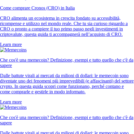
Come comprare Cronos (CRO) in Italia
CRO alimenta un ecosistema in crescita fondato su accessibilità,
ricompense e utilizzo nel mondo reale. Che tu sia curioso riguardo a
CRO o pronto a compiere il tuo primo passo negli investimenti in
criptovalute, questa guida ti accompagnerà nell’acquisto di CRO.
Learn more
Che cos'è una memecoin? Definizione, esempi e tutto quello che c'è da
sapere
Dalle battute virali ai mercati da milioni di dollari: le memecoin sono
diventate uno dei fenomeni più imprevedibili (e affascinanti) del settore
crypto. In questa guida scopri come funzionano, perché contano e
come comprarle e gestirle in modo informato.
Learn more
Che cos'è una memecoin? Definizione, esempi e tutto quello che c'è da
sapere
Dalle battute virali ai mercati da milioni di dollari: le memecoin sono