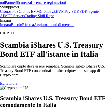
noi
Partner
Sicurezza
Licenze e registrazioni
Sviluppatori
Cronos PoS
Cronos EVM
Cronos zkEVM
Pay SDK
SDK agente
AI
MCP Servers
Trading Skill Repo
Impara
Impara
Bitcoin
Ricerca
Aggiornamenti di mercato
CRIPTO
Scambia iShares U.S. Treasury
Bond ETF all'istante in Italia
Scambiare cripto deve essere semplice. Scambia subito iShares U.S.
Treasury Bond ETF con centinaia di altre criptovalute sull'app di
Crypto.com.
Iscriviti ora
Scambia iShares U.S. Treasury Bond ETF
comodamente in Italia