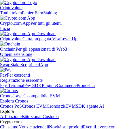
Criptovalute
Tutti i token
Panieri
Earn
Staking
Crypto.com App
Per tutti gli utenti
Inizia
Criptovalute
Carta prepagata Visa
Level Up
Onchain
Per gli appassionati di Web3
Ottieni estensione
Swap
Stake
Scopri le dApp
Pay
Per esercenti
Registrazione esercente
Pay Terminal
Pay SDK
Plugin eCommerce
Pronostici
Cronos
Layer1 compatibile EVM
Esplora Cronos
Cronos PoS
Cronos EVM
Cronos zkEVM
SDK agente AI
Esplora
Affiliazione
Istituzionali
Custodia
Crypto.com
Chi siamo
Notizie aziendali
Novità sui prodotti
Eventi
Lavora con