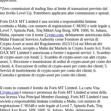
applicabili.
*Zero commissioni di trading fino al limite di transazioni previsto dal
tuo livello Level Up. Potrebbero applicarsi altre commissioni e spread.
Foris DAX MT Limited è una società a responsabilità limitata
costituita a Malta, con numero di registrazione C 88392 e sede legale a
Level 7, Spinola Park, Triq Mikiel Ang Borg, SPK 1000, St. Julians,
Malta, operante con il nome
Crypto.com
, debitamente autorizzata dalla
Malta Financial Services Authority come Fornitore di servizi di
Crypto-Asset ai sensi del Regolamento 2023/1114 sui Mercati dei
Crypto-Asset, recepito a Malta dal Markets in Crypto Assets Act. Foris
DAX MT Limited è autorizzata a fornire i seguenti servizi: 1. Scambio
di crypto-asset con fondi; 2. Scambio di crypto-asset con altri crypto-
asset; 3. Ricezione e trasmissione di ordini di crypto-asset per conto dei
clienti; 4. Esecuzione di ordini di crypto-asset per conto dei clienti; 5.
Servizi di trasferimento di crypto-asset per conto dei clienti; 6.
Custodia e gestione di crypto-asset per conto dei clienti.
Il conto in contanti è fornito da Foris MT Limited. La carta Visa
Crypto.com
è emessa e promossa da Foris MT Limited ai sensi della
sua licenza Visa Principal Member (Issuing). Foris MT Limited è una
società a responsabilità limitata costituita a Malta, con numero di
registrazione C 90348 e sede legale al Level 7, Spinola Park, Triq
Mikiel Ang Borg, SPK 1000, St. Julians, Malta, debitamente