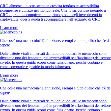
CRO alimenta un ecosistema in crescita fondato su accessibilità,
ricompense e utilizzo nel mondo reale. Che tu sia curioso riguardo a
CRO o pronto a compiere il tuo primo passo negli investimenti in
criptovalute, questa guida ti accompagnerà nell’acquisto di CRO.
Learn more
Che cos'è una memecoin? Definizione, esempi e tutto quello che c'è da
sapere
Dalle battute virali ai mercati da milioni di dollari: le memecoin sono
diventate uno dei fenomeni più imprevedibili (e affascinanti) del settore
crypto. In questa guida scopri come funzionano, perché contano e
come comprarle e gestirle in modo informato.
Learn more
Che cos'è una memecoin? Definizione, esempi e tutto quello che c'è da
sapere
Dalle battute virali ai mercati da milioni di dollari: le memecoin sono
diventate uno dei fenomeni più imprevedibili (e affascinanti) del settore
crypto. In questa guida scopri come funzionano, perché contano e