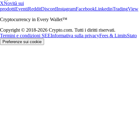
X
Novità sui
prodotti
Eventi
Reddit
Discord
Instagram
Facebook
Linkedin
TradingView
Cryptocurrency in Every Wallet™
Copyright © 2018-2026 Crypto.com. Tutti i diritti riservati.
Termini e condizioni SEE
Informativa sulla privacy
Fees & Limits
Stato
Preferenze sui cookie