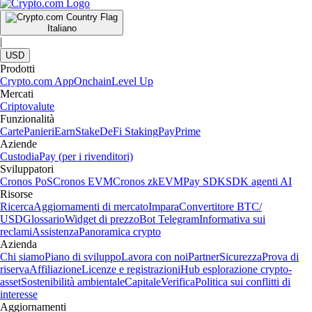
Italiano
|
USD
Prodotti
Crypto.com App
Onchain
Level Up
Mercati
Criptovalute
Funzionalità
Carte
Panieri
Earn
Stake
DeFi Staking
Pay
Prime
Aziende
Custodia
Pay (per i rivenditori)
Sviluppatori
Cronos PoS
Cronos EVM
Cronos zkEVM
Pay SDK
SDK agenti AI
Risorse
Ricerca
Aggiornamenti di mercato
Impara
Convertitore BTC/
USD
Glossario
Widget di prezzo
Bot Telegram
Informativa sui
reclami
Assistenza
Panoramica crypto
Azienda
Chi siamo
Piano di sviluppo
Lavora con noi
Partner
Sicurezza
Prova di
riserva
Affiliazione
Licenze e registrazioni
Hub esplorazione crypto-
asset
Sostenibilità ambientale
Capitale
Verifica
Politica sui conflitti di
interesse
Aggiornamenti