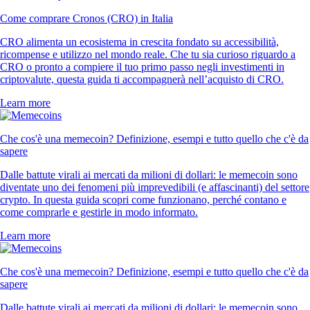
Come comprare Cronos (CRO) in Italia
CRO alimenta un ecosistema in crescita fondato su accessibilità,
ricompense e utilizzo nel mondo reale. Che tu sia curioso riguardo a
CRO o pronto a compiere il tuo primo passo negli investimenti in
criptovalute, questa guida ti accompagnerà nell’acquisto di CRO.
Learn more
Che cos'è una memecoin? Definizione, esempi e tutto quello che c'è da
sapere
Dalle battute virali ai mercati da milioni di dollari: le memecoin sono
diventate uno dei fenomeni più imprevedibili (e affascinanti) del settore
crypto. In questa guida scopri come funzionano, perché contano e
come comprarle e gestirle in modo informato.
Learn more
Che cos'è una memecoin? Definizione, esempi e tutto quello che c'è da
sapere
Dalle battute virali ai mercati da milioni di dollari: le memecoin sono