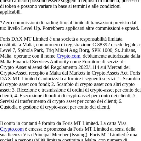
questo articolo possono essere soggetti a requisiti di idoneità, possesso
di token e possono variare in base ai termini e alle condizioni
applicabili.
*Zero commissioni di trading fino al limite di transazioni previsto dal
tuo livello Level Up. Potrebbero applicarsi altre commissioni e spread.
Foris DAX MT Limited è una società a responsabilità limitata
costituita a Malta, con numero di registrazione C 88392 e sede legale a
Level 7, Spinola Park, Triq Mikiel Ang Borg, SPK 1000, St. Julians,
Malta, operante con il nome
Crypto.com
, debitamente autorizzata dalla
Malta Financial Services Authority come Fornitore di servizi di
Crypto-Asset ai sensi del Regolamento 2023/1114 sui Mercati dei
Crypto-Asset, recepito a Malta dal Markets in Crypto Assets Act. Foris
DAX MT Limited è autorizzata a fornire i seguenti servizi: 1. Scambio
di crypto-asset con fondi; 2. Scambio di crypto-asset con altri crypto-
asset; 3. Ricezione e trasmissione di ordini di crypto-asset per conto dei
clienti; 4. Esecuzione di ordini di crypto-asset per conto dei clienti; 5.
Servizi di trasferimento di crypto-asset per conto dei clienti; 6.
Custodia e gestione di crypto-asset per conto dei clienti.
Il conto in contanti è fornito da Foris MT Limited. La carta Visa
Crypto.com
è emessa e promossa da Foris MT Limited ai sensi della
sua licenza Visa Principal Member (Issuing). Foris MT Limited è una
società a responsabilità limitata costituita a Malta, con numero di