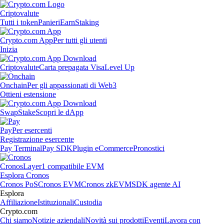
Criptovalute
Tutti i token
Panieri
Earn
Staking
Crypto.com App
Per tutti gli utenti
Inizia
Criptovalute
Carta prepagata Visa
Level Up
Onchain
Per gli appassionati di Web3
Ottieni estensione
Swap
Stake
Scopri le dApp
Pay
Per esercenti
Registrazione esercente
Pay Terminal
Pay SDK
Plugin eCommerce
Pronostici
Cronos
Layer1 compatibile EVM
Esplora Cronos
Cronos PoS
Cronos EVM
Cronos zkEVM
SDK agente AI
Esplora
Affiliazione
Istituzionali
Custodia
Crypto.com
Chi siamo
Notizie aziendali
Novità sui prodotti
Eventi
Lavora con