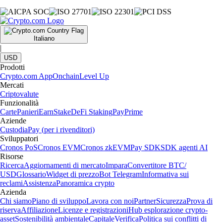
Italiano
|
USD
Prodotti
Crypto.com App
Onchain
Level Up
Mercati
Criptovalute
Funzionalità
Carte
Panieri
Earn
Stake
DeFi Staking
Pay
Prime
Aziende
Custodia
Pay (per i rivenditori)
Sviluppatori
Cronos PoS
Cronos EVM
Cronos zkEVM
Pay SDK
SDK agenti AI
Risorse
Ricerca
Aggiornamenti di mercato
Impara
Convertitore BTC/
USD
Glossario
Widget di prezzo
Bot Telegram
Informativa sui
reclami
Assistenza
Panoramica crypto
Azienda
Chi siamo
Piano di sviluppo
Lavora con noi
Partner
Sicurezza
Prova di
riserva
Affiliazione
Licenze e registrazioni
Hub esplorazione crypto-
asset
Sostenibilità ambientale
Capitale
Verifica
Politica sui conflitti di