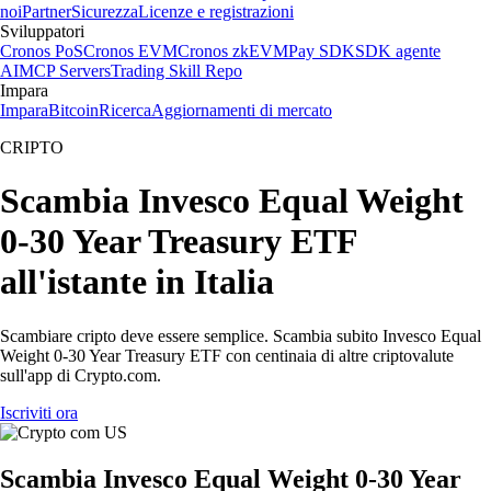
noi
Partner
Sicurezza
Licenze e registrazioni
Sviluppatori
Cronos PoS
Cronos EVM
Cronos zkEVM
Pay SDK
SDK agente
AI
MCP Servers
Trading Skill Repo
Impara
Impara
Bitcoin
Ricerca
Aggiornamenti di mercato
CRIPTO
Scambia Invesco Equal Weight
0-30 Year Treasury ETF
all'istante in Italia
Scambiare cripto deve essere semplice. Scambia subito Invesco Equal
Weight 0-30 Year Treasury ETF con centinaia di altre criptovalute
sull'app di Crypto.com.
Iscriviti ora
Scambia Invesco Equal Weight 0-30 Year