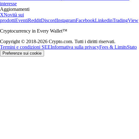
interesse
Aggiornamenti
X
Novità sui
prodotti
Eventi
Reddit
Discord
Instagram
Facebook
Linkedin
TradingView
Cryptocurrency in Every Wallet™
Copyright © 2018-2026 Crypto.com. Tutti i diritti riservati.
Termini e condizioni SEE
Informativa sulla privacy
Fees & Limits
Stato
Preferenze sui cookie