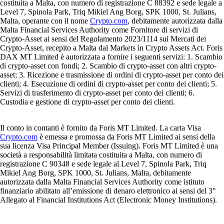
costituita a Malta, con numero di registrazione C 88392 e sede legale a
Level 7, Spinola Park, Triq Mikiel Ang Borg, SPK 1000, St. Julians,
Malta, operante con il nome
Crypto.com
, debitamente autorizzata dalla
Malta Financial Services Authority come Fornitore di servizi di
Crypto-Asset ai sensi del Regolamento 2023/1114 sui Mercati dei
Crypto-Asset, recepito a Malta dal Markets in Crypto Assets Act. Foris
DAX MT Limited è autorizzata a fornire i seguenti servizi: 1. Scambio
di crypto-asset con fondi; 2. Scambio di crypto-asset con altri crypto-
asset; 3. Ricezione e trasmissione di ordini di crypto-asset per conto dei
clienti; 4. Esecuzione di ordini di crypto-asset per conto dei clienti; 5.
Servizi di trasferimento di crypto-asset per conto dei clienti; 6.
Custodia e gestione di crypto-asset per conto dei clienti.
Il conto in contanti è fornito da Foris MT Limited. La carta Visa
Crypto.com
è emessa e promossa da Foris MT Limited ai sensi della
sua licenza Visa Principal Member (Issuing). Foris MT Limited è una
società a responsabilità limitata costituita a Malta, con numero di
registrazione C 90348 e sede legale al Level 7, Spinola Park, Triq
Mikiel Ang Borg, SPK 1000, St. Julians, Malta, debitamente
autorizzata dalla Malta Financial Services Authority come istituto
finanziario abilitato all’emissione di denaro elettronico ai sensi del 3°
Allegato al Financial Institutions Act (Electronic Money Institutions).