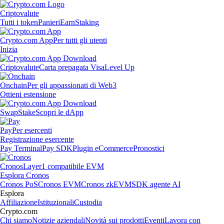
Criptovalute
Tutti i token
Panieri
Earn
Staking
Crypto.com App
Per tutti gli utenti
Inizia
Criptovalute
Carta prepagata Visa
Level Up
Onchain
Per gli appassionati di Web3
Ottieni estensione
Swap
Stake
Scopri le dApp
Pay
Per esercenti
Registrazione esercente
Pay Terminal
Pay SDK
Plugin eCommerce
Pronostici
Cronos
Layer1 compatibile EVM
Esplora Cronos
Cronos PoS
Cronos EVM
Cronos zkEVM
SDK agente AI
Esplora
Affiliazione
Istituzionali
Custodia
Crypto.com
Chi siamo
Notizie aziendali
Novità sui prodotti
Eventi
Lavora con