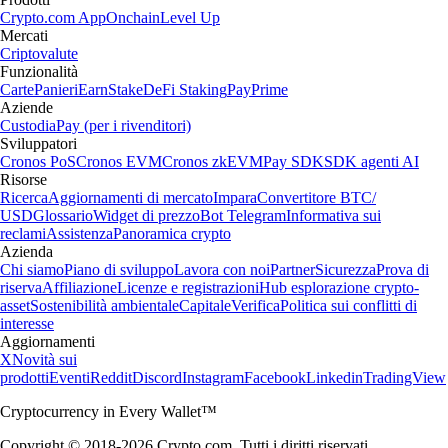
Crypto.com App
Onchain
Level Up
Mercati
Criptovalute
Funzionalità
Carte
Panieri
Earn
Stake
DeFi Staking
Pay
Prime
Aziende
Custodia
Pay (per i rivenditori)
Sviluppatori
Cronos PoS
Cronos EVM
Cronos zkEVM
Pay SDK
SDK agenti AI
Risorse
Ricerca
Aggiornamenti di mercato
Impara
Convertitore BTC/
USD
Glossario
Widget di prezzo
Bot Telegram
Informativa sui
reclami
Assistenza
Panoramica crypto
Azienda
Chi siamo
Piano di sviluppo
Lavora con noi
Partner
Sicurezza
Prova di
riserva
Affiliazione
Licenze e registrazioni
Hub esplorazione crypto-
asset
Sostenibilità ambientale
Capitale
Verifica
Politica sui conflitti di
interesse
Aggiornamenti
X
Novità sui
prodotti
Eventi
Reddit
Discord
Instagram
Facebook
Linkedin
TradingView
Cryptocurrency in Every Wallet™
Copyright © 2018-2026 Crypto.com. Tutti i diritti riservati.