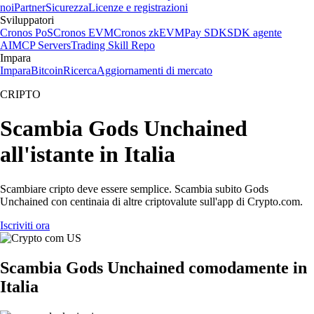
noi
Partner
Sicurezza
Licenze e registrazioni
Sviluppatori
Cronos PoS
Cronos EVM
Cronos zkEVM
Pay SDK
SDK agente
AI
MCP Servers
Trading Skill Repo
Impara
Impara
Bitcoin
Ricerca
Aggiornamenti di mercato
CRIPTO
Scambia Gods Unchained
all'istante in Italia
Scambiare cripto deve essere semplice. Scambia subito Gods
Unchained con centinaia di altre criptovalute sull'app di Crypto.com.
Iscriviti ora
Scambia Gods Unchained comodamente in
Italia