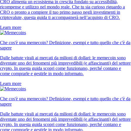
CRO alimenta un ecosistema in crescita fondato su accessibilità,
ricompense e utilizzo nel mondo reale. Che tu sia curioso riguardo a
CRO o pronto a compiere il tuo primo passo negli investimenti in
criptovalute, questa guida ti accompagnerà nell’acquisto di CRO.
Learn more
Che cos'è una memecoin? Definizione, esempi e tutto quello che c'è da
sapere
Dalle battute virali ai mercati da milioni di dollari: le memecoin sono
diventate uno dei fenomeni più imprevedibili (e affascinanti) del settore
crypto. In questa guida scopri come funzionano, perché contano e
come comprarle e gestirle in modo informato.
Learn more
Che cos'è una memecoin? Definizione, esempi e tutto quello che c'è da
sapere
Dalle battute virali ai mercati da milioni di dollari: le memecoin sono
diventate uno dei fenomeni più imprevedibili (e affascinanti) del settore
crypto. In questa guida scopri come funzionano, perché contano e
come comprarle e gestirle in modo informato.