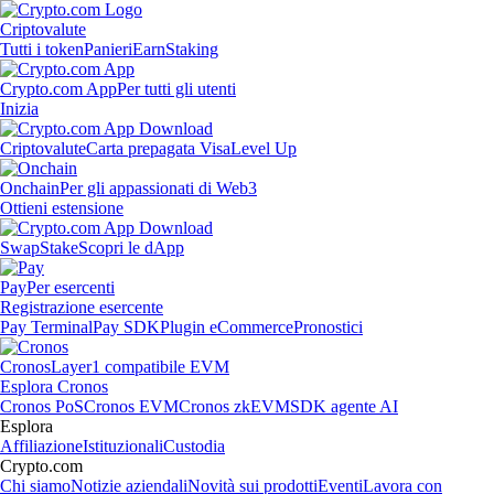
Criptovalute
Tutti i token
Panieri
Earn
Staking
Crypto.com App
Per tutti gli utenti
Inizia
Criptovalute
Carta prepagata Visa
Level Up
Onchain
Per gli appassionati di Web3
Ottieni estensione
Swap
Stake
Scopri le dApp
Pay
Per esercenti
Registrazione esercente
Pay Terminal
Pay SDK
Plugin eCommerce
Pronostici
Cronos
Layer1 compatibile EVM
Esplora Cronos
Cronos PoS
Cronos EVM
Cronos zkEVM
SDK agente AI
Esplora
Affiliazione
Istituzionali
Custodia
Crypto.com
Chi siamo
Notizie aziendali
Novità sui prodotti
Eventi
Lavora con