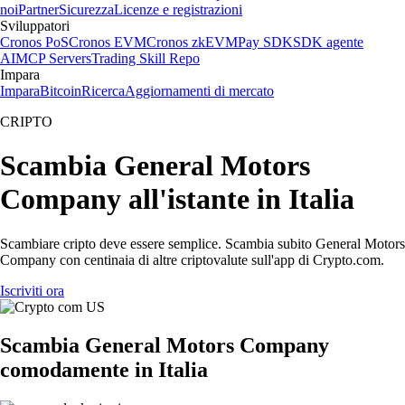
noi
Partner
Sicurezza
Licenze e registrazioni
Sviluppatori
Cronos PoS
Cronos EVM
Cronos zkEVM
Pay SDK
SDK agente
AI
MCP Servers
Trading Skill Repo
Impara
Impara
Bitcoin
Ricerca
Aggiornamenti di mercato
CRIPTO
Scambia General Motors
Company all'istante in Italia
Scambiare cripto deve essere semplice. Scambia subito General Motors
Company con centinaia di altre criptovalute sull'app di Crypto.com.
Iscriviti ora
Scambia General Motors Company
comodamente in Italia