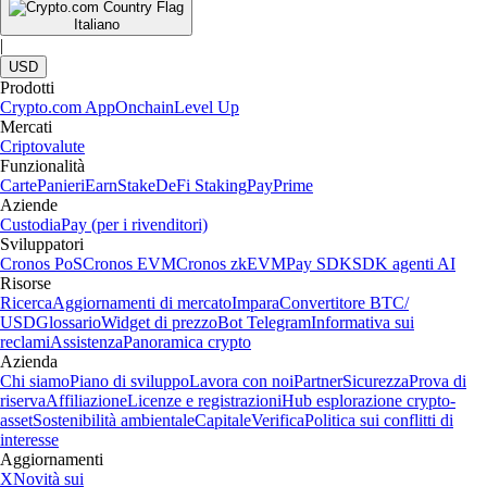
Italiano
|
USD
Prodotti
Crypto.com App
Onchain
Level Up
Mercati
Criptovalute
Funzionalità
Carte
Panieri
Earn
Stake
DeFi Staking
Pay
Prime
Aziende
Custodia
Pay (per i rivenditori)
Sviluppatori
Cronos PoS
Cronos EVM
Cronos zkEVM
Pay SDK
SDK agenti AI
Risorse
Ricerca
Aggiornamenti di mercato
Impara
Convertitore BTC/
USD
Glossario
Widget di prezzo
Bot Telegram
Informativa sui
reclami
Assistenza
Panoramica crypto
Azienda
Chi siamo
Piano di sviluppo
Lavora con noi
Partner
Sicurezza
Prova di
riserva
Affiliazione
Licenze e registrazioni
Hub esplorazione crypto-
asset
Sostenibilità ambientale
Capitale
Verifica
Politica sui conflitti di
interesse
Aggiornamenti
X
Novità sui