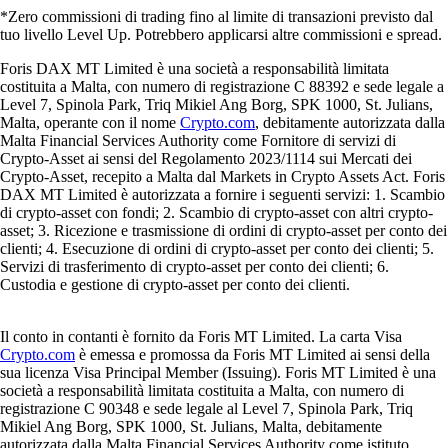
*Zero commissioni di trading fino al limite di transazioni previsto dal
tuo livello Level Up. Potrebbero applicarsi altre commissioni e spread.
Foris DAX MT Limited è una società a responsabilità limitata
costituita a Malta, con numero di registrazione C 88392 e sede legale a
Level 7, Spinola Park, Triq Mikiel Ang Borg, SPK 1000, St. Julians,
Malta, operante con il nome
Crypto.com
, debitamente autorizzata dalla
Malta Financial Services Authority come Fornitore di servizi di
Crypto-Asset ai sensi del Regolamento 2023/1114 sui Mercati dei
Crypto-Asset, recepito a Malta dal Markets in Crypto Assets Act. Foris
DAX MT Limited è autorizzata a fornire i seguenti servizi: 1. Scambio
di crypto-asset con fondi; 2. Scambio di crypto-asset con altri crypto-
asset; 3. Ricezione e trasmissione di ordini di crypto-asset per conto dei
clienti; 4. Esecuzione di ordini di crypto-asset per conto dei clienti; 5.
Servizi di trasferimento di crypto-asset per conto dei clienti; 6.
Custodia e gestione di crypto-asset per conto dei clienti.
Il conto in contanti è fornito da Foris MT Limited. La carta Visa
Crypto.com
è emessa e promossa da Foris MT Limited ai sensi della
sua licenza Visa Principal Member (Issuing). Foris MT Limited è una
società a responsabilità limitata costituita a Malta, con numero di
registrazione C 90348 e sede legale al Level 7, Spinola Park, Triq
Mikiel Ang Borg, SPK 1000, St. Julians, Malta, debitamente
autorizzata dalla Malta Financial Services Authority come istituto