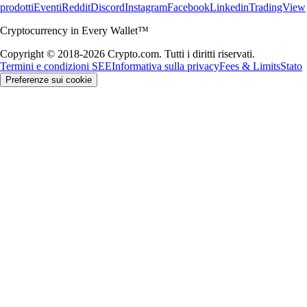
prodotti
Eventi
Reddit
Discord
Instagram
Facebook
Linkedin
TradingView
Cryptocurrency in Every Wallet™
Copyright © 2018-2026 Crypto.com. Tutti i diritti riservati.
Termini e condizioni SEE
Informativa sulla privacy
Fees & Limits
Stato
Preferenze sui cookie