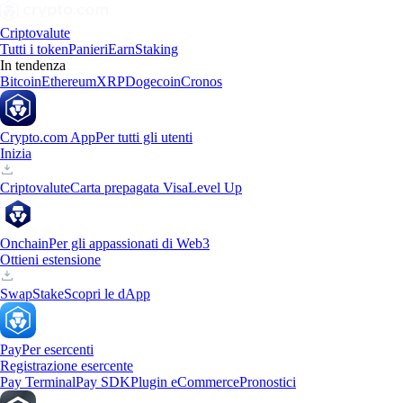
Criptovalute
Tutti i token
Panieri
Earn
Staking
In tendenza
Bitcoin
Ethereum
XRP
Dogecoin
Cronos
Crypto.com App
Per tutti gli utenti
Inizia
Criptovalute
Carta prepagata Visa
Level Up
Onchain
Per gli appassionati di Web3
Ottieni estensione
Swap
Stake
Scopri le dApp
Pay
Per esercenti
Registrazione esercente
Pay Terminal
Pay SDK
Plugin eCommerce
Pronostici