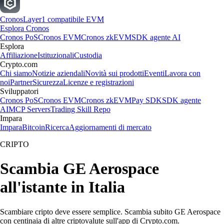
Cronos
Layer1 compatibile EVM
Esplora Cronos
Cronos PoS
Cronos EVM
Cronos zkEVM
SDK agente AI
Esplora
Affiliazione
Istituzionali
Custodia
Crypto.com
Chi siamo
Notizie aziendali
Novità sui prodotti
Eventi
Lavora con
noi
Partner
Sicurezza
Licenze e registrazioni
Sviluppatori
Cronos PoS
Cronos EVM
Cronos zkEVM
Pay SDK
SDK agente
AI
MCP Servers
Trading Skill Repo
Impara
Impara
Bitcoin
Ricerca
Aggiornamenti di mercato
CRIPTO
Scambia GE Aerospace
all'istante in Italia
Scambiare cripto deve essere semplice. Scambia subito GE Aerospace
con centinaia di altre criptovalute sull'app di Crypto.com.