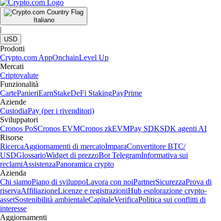
Italiano
|
USD
Prodotti
Crypto.com App
Onchain
Level Up
Mercati
Criptovalute
Funzionalità
Carte
Panieri
Earn
Stake
DeFi Staking
Pay
Prime
Aziende
Custodia
Pay (per i rivenditori)
Sviluppatori
Cronos PoS
Cronos EVM
Cronos zkEVM
Pay SDK
SDK agenti AI
Risorse
Ricerca
Aggiornamenti di mercato
Impara
Convertitore BTC/
USD
Glossario
Widget di prezzo
Bot Telegram
Informativa sui
reclami
Assistenza
Panoramica crypto
Azienda
Chi siamo
Piano di sviluppo
Lavora con noi
Partner
Sicurezza
Prova di
riserva
Affiliazione
Licenze e registrazioni
Hub esplorazione crypto-
asset
Sostenibilità ambientale
Capitale
Verifica
Politica sui conflitti di
interesse
Aggiornamenti