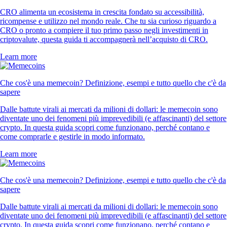
CRO alimenta un ecosistema in crescita fondato su accessibilità,
ricompense e utilizzo nel mondo reale. Che tu sia curioso riguardo a
CRO o pronto a compiere il tuo primo passo negli investimenti in
criptovalute, questa guida ti accompagnerà nell’acquisto di CRO.
Learn more
Che cos'è una memecoin? Definizione, esempi e tutto quello che c'è da
sapere
Dalle battute virali ai mercati da milioni di dollari: le memecoin sono
diventate uno dei fenomeni più imprevedibili (e affascinanti) del settore
crypto. In questa guida scopri come funzionano, perché contano e
come comprarle e gestirle in modo informato.
Learn more
Che cos'è una memecoin? Definizione, esempi e tutto quello che c'è da
sapere
Dalle battute virali ai mercati da milioni di dollari: le memecoin sono
diventate uno dei fenomeni più imprevedibili (e affascinanti) del settore
crypto. In questa guida scopri come funzionano, perché contano e