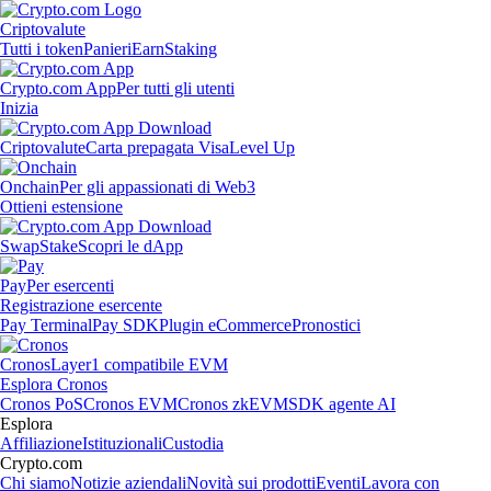
Criptovalute
Tutti i token
Panieri
Earn
Staking
Crypto.com App
Per tutti gli utenti
Inizia
Criptovalute
Carta prepagata Visa
Level Up
Onchain
Per gli appassionati di Web3
Ottieni estensione
Swap
Stake
Scopri le dApp
Pay
Per esercenti
Registrazione esercente
Pay Terminal
Pay SDK
Plugin eCommerce
Pronostici
Cronos
Layer1 compatibile EVM
Esplora Cronos
Cronos PoS
Cronos EVM
Cronos zkEVM
SDK agente AI
Esplora
Affiliazione
Istituzionali
Custodia
Crypto.com
Chi siamo
Notizie aziendali
Novità sui prodotti
Eventi
Lavora con