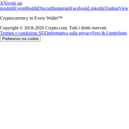
X
Novità sui
prodotti
Eventi
Reddit
Discord
Instagram
Facebook
Linkedin
TradingView
Cryptocurrency in Every Wallet™
Copyright © 2018-2026 Crypto.com. Tutti i diritti riservati.
Termini e condizioni SEE
Informativa sulla privacy
Fees & Limits
Stato
Preferenze sui cookie