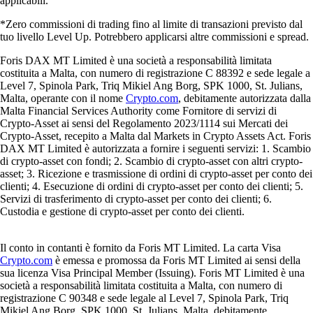
applicabili.
*Zero commissioni di trading fino al limite di transazioni previsto dal
tuo livello Level Up. Potrebbero applicarsi altre commissioni e spread.
Foris DAX MT Limited è una società a responsabilità limitata
costituita a Malta, con numero di registrazione C 88392 e sede legale a
Level 7, Spinola Park, Triq Mikiel Ang Borg, SPK 1000, St. Julians,
Malta, operante con il nome
Crypto.com
, debitamente autorizzata dalla
Malta Financial Services Authority come Fornitore di servizi di
Crypto-Asset ai sensi del Regolamento 2023/1114 sui Mercati dei
Crypto-Asset, recepito a Malta dal Markets in Crypto Assets Act. Foris
DAX MT Limited è autorizzata a fornire i seguenti servizi: 1. Scambio
di crypto-asset con fondi; 2. Scambio di crypto-asset con altri crypto-
asset; 3. Ricezione e trasmissione di ordini di crypto-asset per conto dei
clienti; 4. Esecuzione di ordini di crypto-asset per conto dei clienti; 5.
Servizi di trasferimento di crypto-asset per conto dei clienti; 6.
Custodia e gestione di crypto-asset per conto dei clienti.
Il conto in contanti è fornito da Foris MT Limited. La carta Visa
Crypto.com
è emessa e promossa da Foris MT Limited ai sensi della
sua licenza Visa Principal Member (Issuing). Foris MT Limited è una
società a responsabilità limitata costituita a Malta, con numero di
registrazione C 90348 e sede legale al Level 7, Spinola Park, Triq
Mikiel Ang Borg, SPK 1000, St. Julians, Malta, debitamente