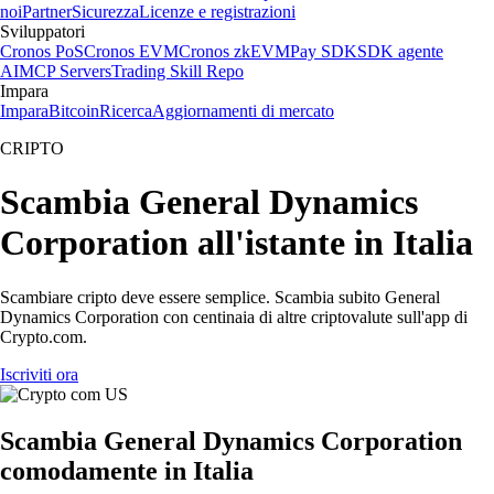
noi
Partner
Sicurezza
Licenze e registrazioni
Sviluppatori
Cronos PoS
Cronos EVM
Cronos zkEVM
Pay SDK
SDK agente
AI
MCP Servers
Trading Skill Repo
Impara
Impara
Bitcoin
Ricerca
Aggiornamenti di mercato
CRIPTO
Scambia General Dynamics
Corporation all'istante in Italia
Scambiare cripto deve essere semplice. Scambia subito General
Dynamics Corporation con centinaia di altre criptovalute sull'app di
Crypto.com.
Iscriviti ora
Scambia General Dynamics Corporation
comodamente in Italia