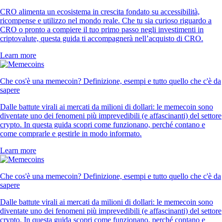
CRO alimenta un ecosistema in crescita fondato su accessibilità,
ricompense e utilizzo nel mondo reale. Che tu sia curioso riguardo a
CRO o pronto a compiere il tuo primo passo negli investimenti in
criptovalute, questa guida ti accompagnerà nell’acquisto di CRO.
Learn more
Che cos'è una memecoin? Definizione, esempi e tutto quello che c'è da
sapere
Dalle battute virali ai mercati da milioni di dollari: le memecoin sono
diventate uno dei fenomeni più imprevedibili (e affascinanti) del settore
crypto. In questa guida scopri come funzionano, perché contano e
come comprarle e gestirle in modo informato.
Learn more
Che cos'è una memecoin? Definizione, esempi e tutto quello che c'è da
sapere
Dalle battute virali ai mercati da milioni di dollari: le memecoin sono
diventate uno dei fenomeni più imprevedibili (e affascinanti) del settore
crypto. In questa guida scopri come funzionano, perché contano e