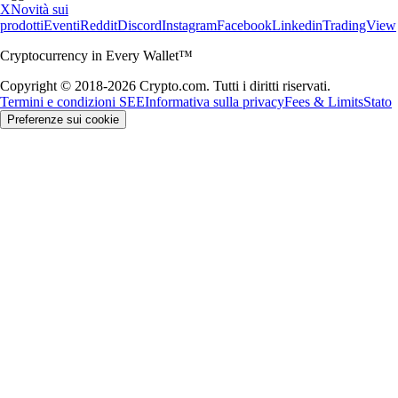
X
Novità sui
prodotti
Eventi
Reddit
Discord
Instagram
Facebook
Linkedin
TradingView
Cryptocurrency in Every Wallet™
Copyright © 2018-2026 Crypto.com. Tutti i diritti riservati.
Termini e condizioni SEE
Informativa sulla privacy
Fees & Limits
Stato
Preferenze sui cookie