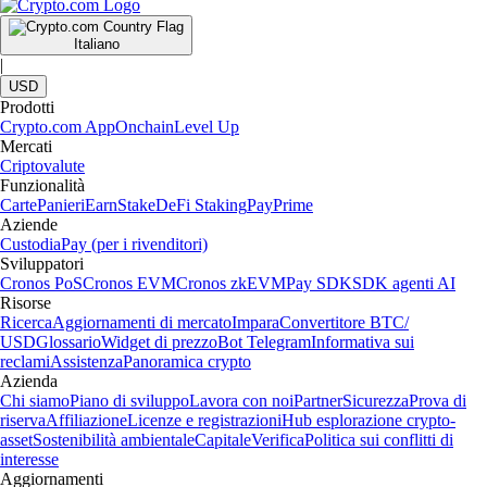
Italiano
|
USD
Prodotti
Crypto.com App
Onchain
Level Up
Mercati
Criptovalute
Funzionalità
Carte
Panieri
Earn
Stake
DeFi Staking
Pay
Prime
Aziende
Custodia
Pay (per i rivenditori)
Sviluppatori
Cronos PoS
Cronos EVM
Cronos zkEVM
Pay SDK
SDK agenti AI
Risorse
Ricerca
Aggiornamenti di mercato
Impara
Convertitore BTC/
USD
Glossario
Widget di prezzo
Bot Telegram
Informativa sui
reclami
Assistenza
Panoramica crypto
Azienda
Chi siamo
Piano di sviluppo
Lavora con noi
Partner
Sicurezza
Prova di
riserva
Affiliazione
Licenze e registrazioni
Hub esplorazione crypto-
asset
Sostenibilità ambientale
Capitale
Verifica
Politica sui conflitti di
interesse
Aggiornamenti