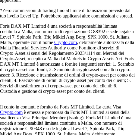
applicabili.
*Zero commissioni di trading fino al limite di transazioni previsto dal
tuo livello Level Up. Potrebbero applicarsi altre commissioni e spread.
Foris DAX MT Limited è una società a responsabilità limitata
costituita a Malta, con numero di registrazione C 88392 e sede legale a
Level 7, Spinola Park, Triq Mikiel Ang Borg, SPK 1000, St. Julians,
Malta, operante con il nome
Crypto.com
, debitamente autorizzata dalla
Malta Financial Services Authority come Fornitore di servizi di
Crypto-Asset ai sensi del Regolamento 2023/1114 sui Mercati dei
Crypto-Asset, recepito a Malta dal Markets in Crypto Assets Act. Foris
DAX MT Limited è autorizzata a fornire i seguenti servizi: 1. Scambio
di crypto-asset con fondi; 2. Scambio di crypto-asset con altri crypto-
asset; 3. Ricezione e trasmissione di ordini di crypto-asset per conto dei
clienti; 4. Esecuzione di ordini di crypto-asset per conto dei clienti; 5.
Servizi di trasferimento di crypto-asset per conto dei clienti; 6.
Custodia e gestione di crypto-asset per conto dei clienti.
Il conto in contanti è fornito da Foris MT Limited. La carta Visa
Crypto.com
è emessa e promossa da Foris MT Limited ai sensi della
sua licenza Visa Principal Member (Issuing). Foris MT Limited è una
società a responsabilità limitata costituita a Malta, con numero di
registrazione C 90348 e sede legale al Level 7, Spinola Park, Triq
Mikiel Ang Borg, SPK 1000, St. Julians, Malta, debitamente