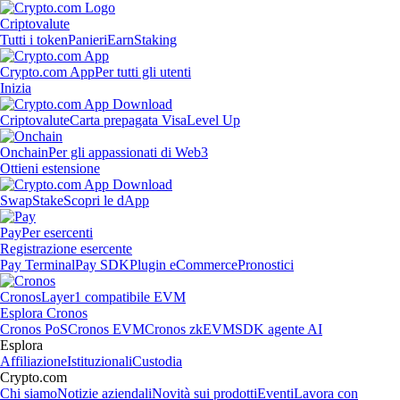
Criptovalute
Tutti i token
Panieri
Earn
Staking
Crypto.com App
Per tutti gli utenti
Inizia
Criptovalute
Carta prepagata Visa
Level Up
Onchain
Per gli appassionati di Web3
Ottieni estensione
Swap
Stake
Scopri le dApp
Pay
Per esercenti
Registrazione esercente
Pay Terminal
Pay SDK
Plugin eCommerce
Pronostici
Cronos
Layer1 compatibile EVM
Esplora Cronos
Cronos PoS
Cronos EVM
Cronos zkEVM
SDK agente AI
Esplora
Affiliazione
Istituzionali
Custodia
Crypto.com
Chi siamo
Notizie aziendali
Novità sui prodotti
Eventi
Lavora con