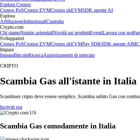
Esplora Cronos
Cronos PoS
Cronos EVM
Cronos zkEVM
SDK agente AI
Esplora
Affiliazione
Istituzionali
Custodia
Crypto.com
Chi siamo
Notizie aziendali
Novità sui prodotti
Eventi
Lavora con noi
Par
Sviluppatori
Cronos PoS
Cronos EVM
Cronos zkEVM
Pay SDK
SDK agente AI
MCP
Impara
Impara
Bitcoin
Ricerca
Aggiornamenti di mercato
CRIPTO
Scambia Gas all'istante in Italia
Scambiare cripto deve essere semplice. Scambia subito Gas con centinaia
Iscriviti ora
Scambia Gas comodamente in Italia