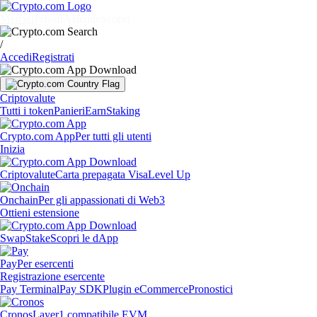
Mercati
Privati
Aziende
Scopri
/
Accedi
Registrati
Criptovalute
Tutti i token
Panieri
Earn
Staking
Crypto.com App
Per tutti gli utenti
Inizia
Criptovalute
Carta prepagata Visa
Level Up
Onchain
Per gli appassionati di Web3
Ottieni estensione
Swap
Stake
Scopri le dApp
Pay
Per esercenti
Registrazione esercente
Pay Terminal
Pay SDK
Plugin eCommerce
Pronostici
Cronos
Layer1 compatibile EVM